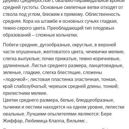
Дерево среднерослое с овально-пирамидальной кроной
средней густоты. Основные скелетные ветви отходят от
ствола под углом, близким к прямому. Облиственность
средняя. Кора на штамбе и основных сучьях гладкая,
темно-серого цвета. Преобладающий тип плодовых
образований – сложные кольчатки.
Побеги средние, дугообразные, округлые, в верхней
части опушенные, жел­товатого цвета, чечевички мелкие,
слегка выпуклые; почки прижатые, темно-коричневые,
удлиненные. Листья среднего размера, ланцетовидные,
зеленые, гладкие, слегка блестящие, сложены
«лодочкой»; листовая пластинка эластичная, тонкая,
край слабозубчатый; черешок средней длины, тонкий;
прилистники мел­кие.
Цветки среднего размера, белые, блюдцеобразные,
тычинки и пестики нахо­дятся на одном уровне, лепестки
овальные. Лучшими опылителями являются: Бере
Жиффар, Любимица Клаппа, Вильямс .