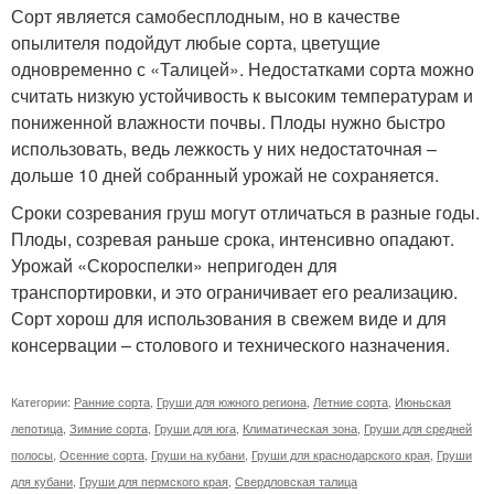
Сорт является самобесплодным, но в качестве
опылителя подойдут любые сорта, цветущие
одновременно с «Талицей». Недостатками сорта можно
считать низкую устойчивость к высоким температурам и
пониженной влажности почвы. Плоды нужно быстро
использовать, ведь лежкость у них недостаточная –
дольше 10 дней собранный урожай не сохраняется.
Сроки созревания груш могут отличаться в разные годы.
Плоды, созревая раньше срока, интенсивно опадают.
Урожай «Скороспелки» непригоден для
транспортировки, и это ограничивает его реализацию.
Сорт хорош для использования в свежем виде и для
консервации – столового и технического назначения.
Категории:
Ранние сорта
,
Груши для южного региона
,
Летние сорта
,
Июньская
лепотица
,
Зимние сорта
,
Груши для юга
,
Климатическая зона
,
Груши для средней
полосы
,
Осенние сорта
,
Груши на кубани
,
Груши для краснодарского края
,
Груши
для кубани
,
Груши для пермского края
,
Свердловская талица