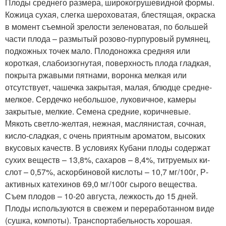
Плоды среднего размера, широкогрушевидной формы.
Кожица сухая, слегка шероховатая, блестящая, окраска
в момент съемной зрелости зеленоватая, по большей
части плода – размытый розово-пурпуровый ру­мянец,
подкожных точек мало. Плодоножка средняя или
короткая, слабоизогнутая, поверхность плода гладкая,
покрыта ржавыми пят­нами, воронка мелкая или
отсутствует, чашечка закрытая, малая, блюдце средне-
мелкое. Сер­дечко небольшое, луковичное, камеры
закрытые, мелкие. Семена средние, корич­невые.
Мякоть светло-желтая, нежная, маслянистая, соч­ная,
кисло-сладкая, с очень приятным ароматом, высоких
вкусовых качеств. В условиях Кубани плоды содержат
сухих веществ – 13,8%, сахаров – 8,4%, титруемых ки­
слот – 0,57%, аскорбиновой кислоты – 10,7 мг/100г, Р-
активных катехинов 69,0 мг/100г сырого вещества.
Съем плодов – 10-20 августа, лежкость до 15 дней.
Плоды используются в свежем и переработанном виде
(сушка, компоты). Транспортабельность хорошая.