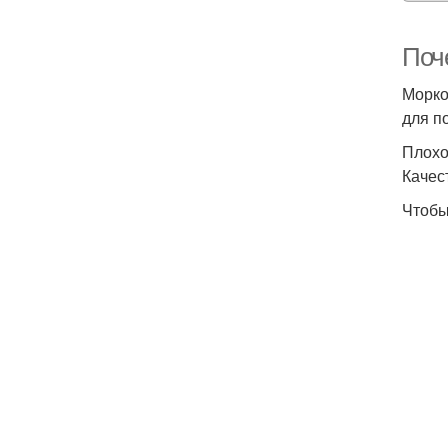
Поч
Морко
для п
Плохо
Качес
Чтобы