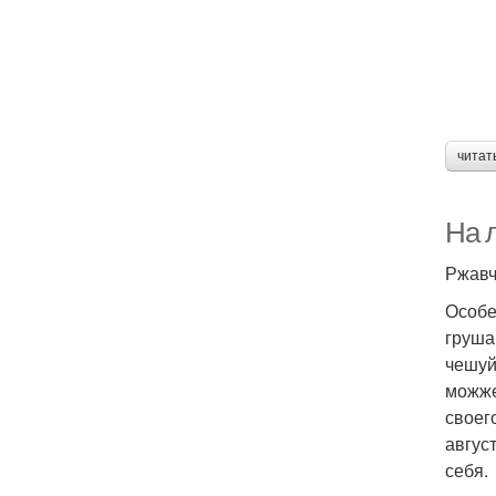
читат
На 
Ржавч
Особе
груша
чешуй
можже
своег
авгус
себя.