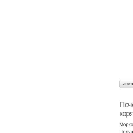
читат
Поч
кор
Морко
Получ