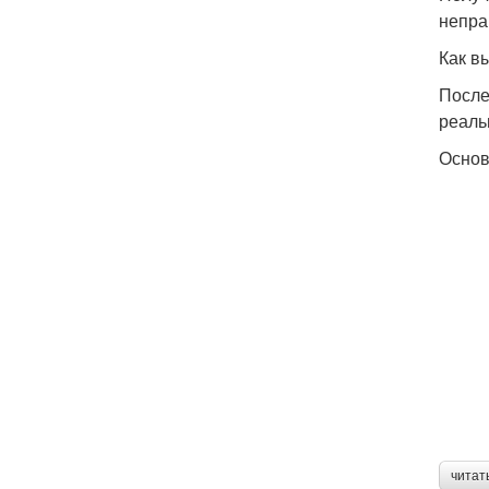
непра
Как в
После
реаль
Основ
читат