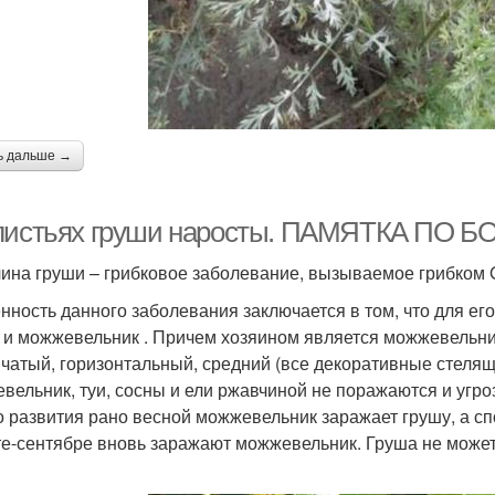
ь дальше →
листьях груши наросты. ПАМЯТКА ПО
ина груши – грибковое заболевание, вызываемое грибком 
нность данного заболевания заключается в том, что для ег
 и можжевельник . Причем хозяином является можжевельник
чатый, горизонтальный, средний (все декоративные стелящ
вельник, туи, сосны и ели ржавчиной не поражаются и угро
о развития рано весной можжевельник заражает грушу, а сп
те-сентябре вновь заражают можжевельник. Груша не может