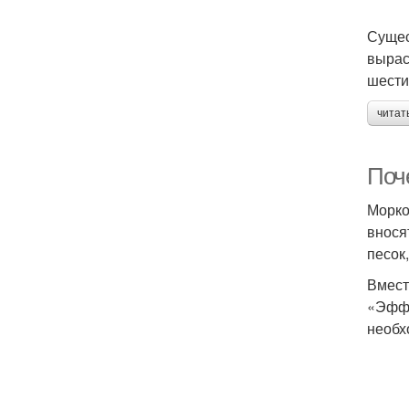
Сущес
выраст
шести
читат
Поч
Морко
внося
песок
Вмест
«Эффе
необх