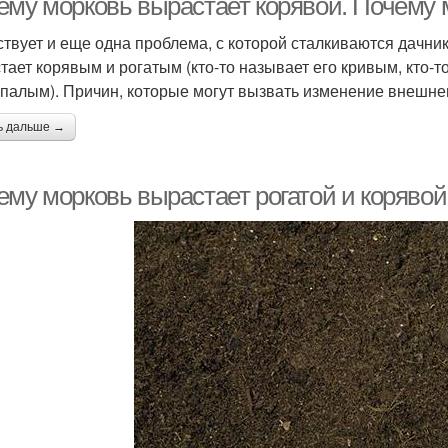
ему морковь вырастает корявой. Почему м
твует и еще одна проблема, с которой сталкиваются дачни
ает корявым и рогатым (кто-то называет его кривым, кто-то 
палым). Причин, которые могут вызвать изменение внешнег
ь дальше →
ему морковь вырастает рогатой и корявой