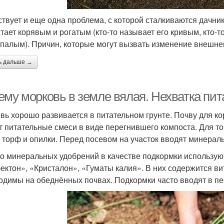
твует и еще одна проблема, с которой сталкиваются дачни
ает корявым и рогатым (кто-то называет его кривым, кто-то 
палым). Причин, которые могут вызвать изменение внешнег
ь дальше →
ему морковь в земле вялая. Нехватка пи
вь хорошо развивается в питательном грунте. Почву для ко
т питательные смеси в виде перегнившего компоста. Для то
, торф и опилки. Перед посевом на участок вводят минерал
о минеральных удобрений в качестве подкормки используют
ктон», «Кристалон», «Гуматы калия». В них содержится в
одимы на обеднённых почвах. Подкормки часто вводят в пес