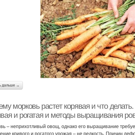
ь дальше →
ему морковь растет корявая и что делать
явая и рогатая и методы выращивания ро
вь – неприхотливый овощ, однако его выращивание требуе
ение кривого и рогатого урожая – не редкость. Причин де