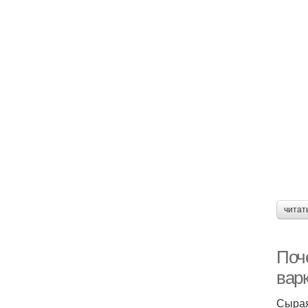
читат
Поч
вар
Сырая