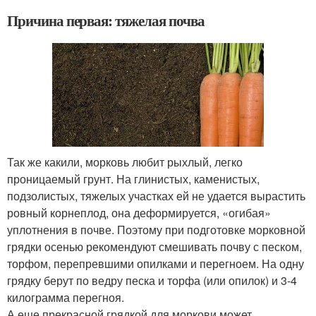
Причина первая: тяжелая почва
Так же какили, морковь любит рыхлый, легко
проницаемый грунт. На глинистых, каменистых,
подзолистых, тяжелых участках ей не удается вырастить
ровный корнеплод, она деформируется, «огибая»
уплотнения в почве. Поэтому при подготовке морковной
грядки осенью рекомендуют смешивать почву с песком,
торфом, перепревшими опилками и перегноем. На одну
грядку берут по ведру песка и торфа (или опилок) и 3-4
килограмма перегноя.
А еще прекрасной грядкой для моркови может