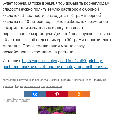
будет горечи. В тоже время, чтоб добавить корнеплодам
сладости нужно полить землю раствором с борной
кислотой. В частности, разводится 10 грамм борной
кислоты на 10 литров воды. Чтоб избежать чрезмерной
сахаристости желательно в августе сделать
опрыскивание марганцем. Для этой цели нужно взять на
10 литров чистой воды примерно 30 грамм сернокислого
марганца. После смешивания можно сразу
воздействовать составом на растения.
Источник:
https://ogorod.zelynyjsad.info/stati/3-prichiny-
pochemu-morkov-rastet-rogatoy-prichiny-rogatosti-morkovi
Категории:
Питательные вещества
,
Помощь в росте
,
Свекло в июле
,
Настой из
крапивы
,
Подкормки из золы
,
Борная кислота
Читайте также