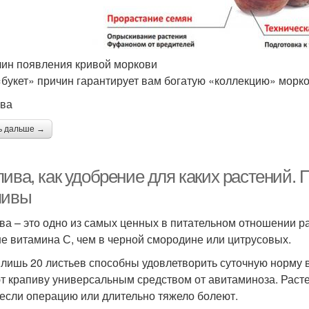
чин появления кривой моркови
«букет» причин гарантирует вам богатую «коллекцию» морк
чва
ь дальше →
пива, как удобрение для каких растений.
пивы
ва – это одно из самых ценных в питательном отношении ра
е витамина С, чем в черной смородине или цитрусовых.
 лишь 20 листьев способны удовлетворить суточную норму 
т крапиву универсальным средством от авитаминоза. Раст
если операцию или длительно тяжело болеют.