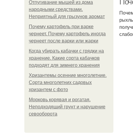
Поче
Отпугивание мышей из дома
народными средствами.
Почем
Неприятный для грызунов аромат
рыхлы
получ
Почему картофель при варке
слабо
чернеет. Почему картофель иногда
чернеет после варки или жарки
Когда убирать кабачки с грядки на
хранение. Какие сорта кабачков
подходят для зимнего хранения
Хризантемы осенние многолетние.
Сорта многолетних садовых
хризантем с фото
Морковь корявая и рогатая.
Неподходящий грунт и нарушение
севооборота