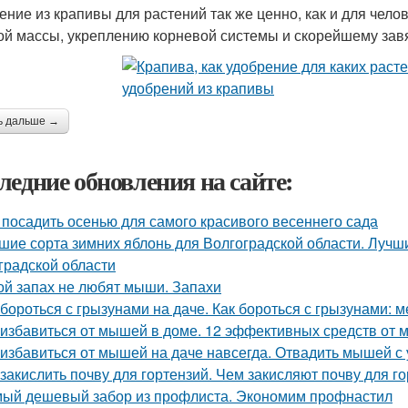
ение из крапивы для растений так же ценно, как и для челов
ой массы, укреплению корневой системы и скорейшему за
ь дальше →
ледние обновления на сайте:
 посадить осенью для самого красивого весеннего сада
шие сорта зимних яблонь для Волгоградской области. Лучш
градской области
ой запах не любят мыши. Запахи
 бороться с грызунами на даче. Как бороться с грызунами:
 избавиться от мышей в доме. 12 эффективных средств от
 избавиться от мышей на даче навсегда. Отвадить мышей с 
 закислить почву для гортензий. Чем закисляют почву для г
ый дешевый забор из профлиста. Экономим профнастил