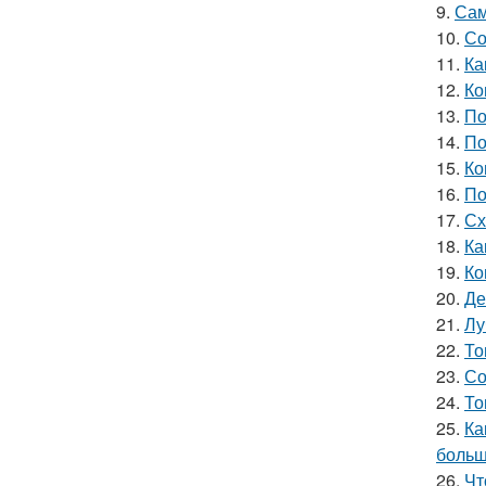
9.
Сам
10.
Со
11.
Ка
12.
Ко
13.
По
14.
По
15.
Ко
16.
По
17.
Сх
18.
Ка
19.
Ко
20.
Де
21.
Лу
22.
То
23.
Со
24.
То
25.
Ка
больш
26.
Чт