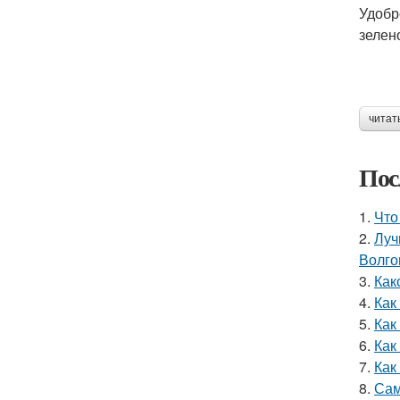
Удобр
зелен
читат
Пос
1.
Что
2.
Луч
Волго
3.
Как
4.
Как
5.
Как
6.
Как
7.
Как
8.
Сам