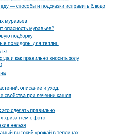
и еду — способы и подсказки исправить блюдо
ых муравьев
оит опасность муравьев?
овую подборку
лые помидоры для теплиц
уса
огда и как правильно вносить золу
й
она
астений, описание и уход.
ые свойства при лечении кашля
 это сделать правильно
х хризантем с фото
акие нельзя
самый высокий урожай в теплицах