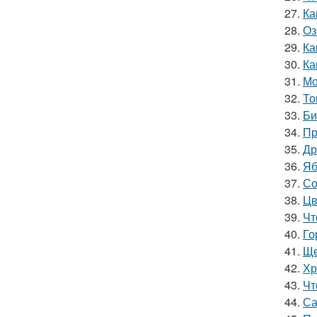
27.
Ка
28.
Оз
29.
Ка
30.
Ка
31.
Мо
32.
То
33.
Би
34.
Пр
35.
Др
36.
Яб
37.
Со
38.
Цв
39.
Чт
40.
Го
41.
Ще
42.
Хр
43.
Чт
44.
Са