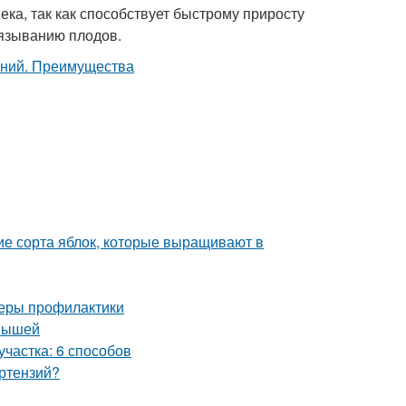
ека, так как способствует быстрому приросту
вязыванию плодов.
ие сорта яблок, которые выращивают в
 меры профилактики
 мышей
участка: 6 способов
ортензий?