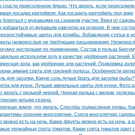
к спасти пересоленное блюдо. Что делать, если пересолил
имая посадка картофеля. Как посадить картофель под зиму
к бороться с муравьями на садовом участке. Вред от садов
к избавиться от муравьев навсегда на огороде. В чем сост
розоустойчивые цветы для клумбы. Добавление статьи в н
маты низкорослые не требующие пасынкования. Низкорос
огумус инструкция по применению. Состав и польза биогум
авильно используем золу в качестве удобрения растений. К
евесная зола, как удобрение для растений. Подкормка золо
лони зимние сорта для средней полосы. Особенности реги
ль для засолки. Какую соль лучше брать для засолки рыбы?
еток для кухни. Лучшие ампельные цветы для кухни. Фото р
о делать с редькой черной. Черная редька с медом, полезн
ртензия четыре сезона.
лочная земля, что делать. Способы подкисления почвы. Как
изантемы осенние многолетние. Сорта многолетних садовы
о можно есть на ночь. Какие фрукты можно есть на ночь, а к
мые урожайные сорта томатов. Какие сорта томатов дают 