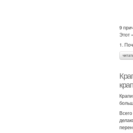
9 при
Этот 
1. По
читат
Кра
кра
Крапи
больш
Всего
делаю
перен