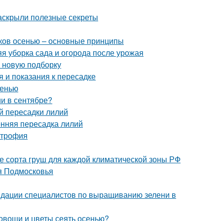
раскрыли полезные секреты
иков осенью – основные принципы
яя уборка сада и огорода после урожая
в новую подборку
 и показания к пересадке
сенью
и в сентябре?
й пересадки лилий
енняя пересадка лилий
строфия
е сорта груш для каждой климатической зоны РФ
я Подмосковья
ндации специалистов по выращиванию зелени в
 овощи и цветы сеять осенью?