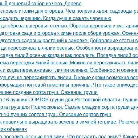
ый дешевый забор из чего. Дерево
сновые иголки для огорода. Чем полезна хвоя: садоводы 
к садить черешню. Когда лучше сажать черешню
гда обрезать деревья осенью. Обрезка деревьев и кустарн
дготовка сада и огорода к зиме после сбора урожая. Осенн
дготовка садовых растений к зимовке. Добавление статьи 
гда пересаживать лилии осенью. Особенности выращивания
садка лилий осенью когда и как посадить. Посадка лилий о
ема пересадки лилий осенью. Можно ли пересаживать лили
к и когда пересаживают лилии осенью. Особенности осенне
гда лучше пересаживать лилии. В какие сроки возможна ос
формация ногтевой пластины причины. Что такое ониходи
чшие поздние сорта груш. Саженцы груши
п 16 лучших СОРТОВ груши для Ростовской области. Лучши
рта груш для Подмосковья. Самые сладкие сорта груши дл
п-10 лучших сортов груш. Описание сортов груш
к правильно выращивать зелень в зимней теплице. Рекоме
их объемах
о посадить осенью под зиму. Что посадить под зиму? Какие