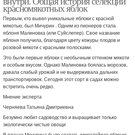
внутри. Общая история селекции
красномякотных яблок
Первым, кто вывел уникальные яблоки с красной
мякотью, был Мичурин . Одним из пионеров стала
Горечь в яблоках
Бордовые яблоки
яблоня Малиновка (или Суйслепер). Свое название
яблоня получила, благодаря цвету кожуры плодов и
розовой мякоти с красными полосками.
Яблоки с розовой
Это были первые яблоки с необычным оттенком мякоти
Яблоко с красными
мякотью
и особым вкусом. Однако Малиновка боялась морозов,
давала слабый урожай и не выдерживала дальних
транспортировок. Сегодня этот сорт в садах можно
встретить очень редко.
Розовые яблоки
Яблоки с розовой и
Мнение эксперта
Черняева Татьяна Дмитриевна
Безумно любит садоводство и выращивает только
экологически чистые овощи
Яблоки с красными
Яблоки с фото
В планах Мичурина было создать зимостойкую яблоню