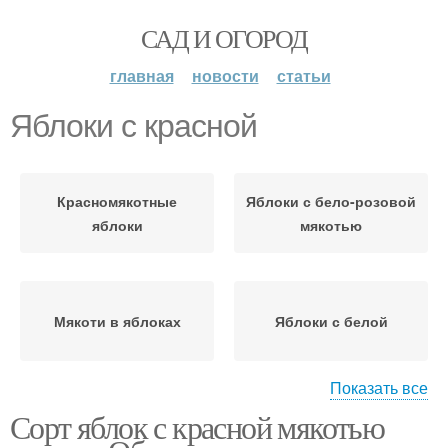
САД И ОГОРОД
главная
новости
статьи
Яблоки с красной
Красномякотные
Яблоки с бело-розовой
яблоки
мякотью
Мякоти в яблоках
Яблоки с белой
Показать все
Сорт яблок с красной мякотью
Яблоки для
Яблоки с горчинкой
подмосковья