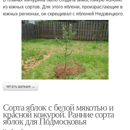
из южных сортов. Для этого яблони, произрастающие в
южных регионах, он скрещивал с яблоней Недзвецкого.
Яблоки на
Яблоки с фиолетовой
дегустационном
мякотью
марафоне
Яблоки с розоватой
Яблоки с розовыми
мякотью
прожилками
Ранетки с красной
Яблоко с красной
читать дальше →
Сорта яблок с белой мякотью и
красной кожурой. Ранние сорта
Яблоко с розовой
Яблоки в россии
яблок для Подмосковья
мякотью