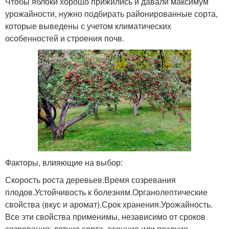
Чтобы яблоки хорошо прижились и давали максимум
урожайности, нужно подбирать районированные сорта,
которые выведены с учетом климатических
Полосатые яблоки
Желтые яблоки
особенностей и строения почв.
Синие яблоки
Необычное яблоко
Прозрачные яблоки
Яблоки с сюрпризом
Факторы, влияющие на выбор:
Скорость роста деревьев.Время созревания
плодов.Устойчивость к болезням.Органолептические
свойства (вкус и аромат).Срок хранения.Урожайность.
Все эти свойства применимы, независимо от сроков
созревания: летние сорта, осенние или поздние –