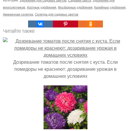
Категории:
Удобрения для садовых цветов
,
Садовые цвета
,
Удобрения для
многолетников
,
Азотные удобрения
,
Фосфорные удобрения
,
Калийные удобрения
,
Аммиачная селитра
,
Селитра для садовых цветов
Читайте также
Дозревание томатов после снятия с куста. Если
помидоры не краснеют: дозаривание урожая в
домашних условиях