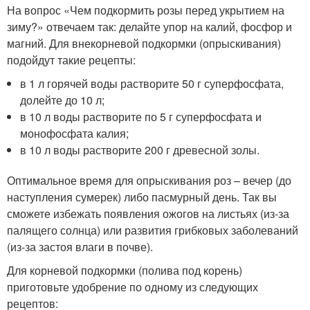
На вопрос «Чем подкормить розы перед укрытием на
зиму?» отвечаем так: делайте упор на калий, фосфор и
магний. Для внекорневой подкормки (опрыскивания)
подойдут такие рецепты:
в 1 л горячей воды растворите 50 г суперфосфата,
долейте до 10 л;
в 10 л воды растворите по 5 г суперфосфата и
монофосфата калия;
в 10 л воды растворите 200 г древесной золы.
Оптимальное время для опрыскивания роз – вечер (до
наступления сумерек) либо пасмурный день. Так вы
сможете избежать появления ожогов на листьях (из-за
палящего солнца) или развития грибковых заболеваний
(из-за застоя влаги в почве).
Для корневой подкормки (полива под корень)
приготовьте удобрение по одному из следующих
рецептов: