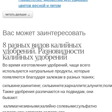
читать дальше →
Вас может заинтересовать
8 разных видов калийных
удобрений. Разновидности
калийных удобрений
Во время изготовления удобрений, чаще всего
используются натуральные продукты, которые
появляются благодаря залежам в разных тканях;
сильвине;каинитине; сильвините;карналлите;алуните;пол
Также удобрения различаются на подвидам, они
бывают:
калимагнезивными;калийно солевыми;сульфатно
калиевыми; хлористо калиевыми.