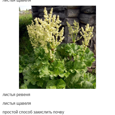
листья ревеня
листья щавеля
простой способ закислить почву