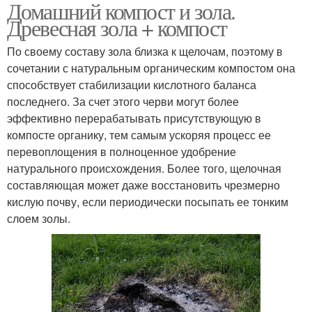
Домашний компост и зола.
Фосфорные удобрения
Калийные удобрения
Древесная зола + компост
По своему составу зола близка к щелочам, поэтому в
сочетании с натуральным органическим компостом она
Удобрения для
способствует стабилизации кислотного баланса
Удобрения для сада
осеннего внесения
последнего. За счет этого черви могут более
эффективно перерабатывать присутствующую в
компосте органику, тем самым ускоряя процесс ее
перевоплощения в полноценное удобрение
Удобрения для
Удобрения для цветов
натурального происхождения. Более того, щелочная
подкормки
составляющая может даже восстановить чрезмерно
кислую почву, если периодически посыпать ее тонким
слоем золы.
Универсальное
Удобрение для садовых
удобрение
цветов