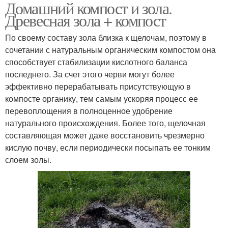
Домашний компост и зола.
Азотные удобрения
Фосфорные удобрения
Древесная зола + компост
По своему составу зола близка к щелочам, поэтому в
сочетании с натуральным органическим компостом она
Селитра для садовых
способствует стабилизации кислотного баланса
Калийные удобрения
цветов
последнего. За счет этого черви могут более
эффективно перерабатывать присутствующую в
компосте органику, тем самым ускоряя процесс ее
перевоплощения в полноценное удобрение
Удобрения для
Удобрения для сада
натурального происхождения. Более того, щелочная
осеннего внесения
составляющая может даже восстановить чрезмерно
кислую почву, если периодически посыпать ее тонким
слоем золы.
Сахар для комнатных
Удобрения для цветов
цветов
Удобрения для