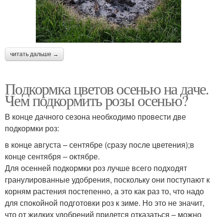
Подкормка для цветов
подкормки
Универсальное
Удобрение для садовых
читать дальше →
удобрение
цветов
Подкормка цветов осенью на даче.
Чем подкормить розы осенью?
Подкормки для цветов
В конце дачного сезона необходимо провести две
подкормки роз:
в конце августа – сентябре (сразу после цветения);в
конце сентября – октябре.
Для осенней подкормки роз лучше всего подходят
гранулированные удобрения, поскольку они поступают к
корням растения постепенно, а это как раз то, что надо
для спокойной подготовки роз к зиме. Но это не значит,
что от жидких удобрений придется отказаться – можно