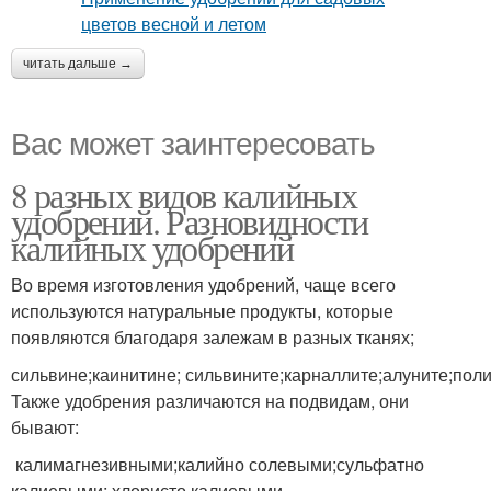
читать дальше →
Вас может заинтересовать
8 разных видов калийных
удобрений. Разновидности
калийных удобрений
Во время изготовления удобрений, чаще всего
используются натуральные продукты, которые
появляются благодаря залежам в разных тканях;
сильвине;каинитине; сильвините;карналлите;алуните;пол
Также удобрения различаются на подвидам, они
бывают:
калимагнезивными;калийно солевыми;сульфатно
калиевыми; хлористо калиевыми.