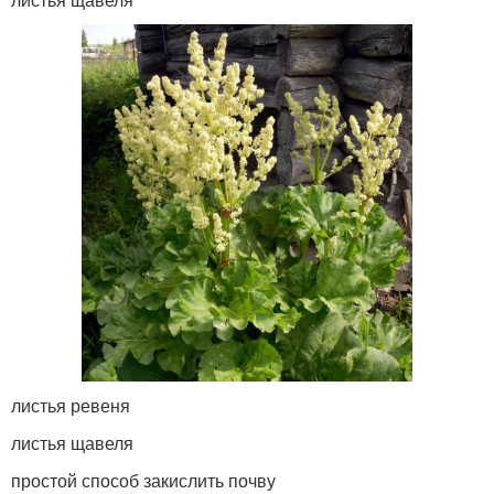
листья ревеня
листья щавеля
простой способ закислить почву