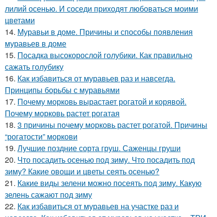
лилий осенью. И соседи приходят любоваться моими
цветами
14.
Муравьи в доме. Причины и способы появления
муравьев в доме
15.
Посадка высокорослой голубики. Как правильно
сажать голубику
16.
Как избавиться от муравьев раз и навсегда.
Принципы борьбы с муравьями
17.
Почему морковь вырастает рогатой и корявой.
Почему морковь растет рогатая
18.
3 причины почему морковь растет рогатой. Причины
“рогатости” моркови
19.
Лучшие поздние сорта груш. Саженцы груши
20.
Что посадить осенью под зиму. Что посадить под
зиму? Какие овощи и цветы сеять осенью?
21.
Какие виды зелени можно посеять под зиму. Какую
зелень сажают под зиму
22.
Как избавиться от муравьев на участке раз и