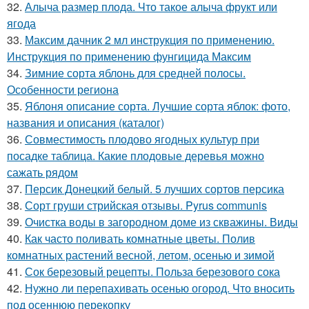
32.
Алыча размер плода. Что такое алыча фрукт или
ягода
33.
Максим дачник 2 мл инструкция по применению.
Инструкция по применению фунгицида Максим
34.
Зимние сорта яблонь для средней полосы.
Особенности региона
35.
Яблоня описание сорта. Лучшие сорта яблок: фото,
названия и описания (каталог)
36.
Совместимость плодово ягодных культур при
посадке таблица. Какие плодовые деревья можно
сажать рядом
37.
Персик Донецкий белый. 5 лучших сортов персика
38.
Сорт груши стрийская отзывы. Pyrus communis
39.
Очистка воды в загородном доме из скважины. Виды
40.
Как часто поливать комнатные цветы. Полив
комнатных растений весной, летом, осенью и зимой
41.
Сок березовый рецепты. Польза березового сока
42.
Нужно ли перепахивать осенью огород. Что вносить
под осеннюю перекопку