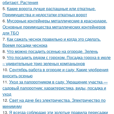
обитают. Растения
5.
Какие ворота лучше распашные или откатные.
Преимущества и недостатки откатных ворот
6.
Мусорные контейнеры металлические в краснодаре.
Основные преимущества металлических контейнеров
для ТБО
7.
Как сажать чеснок правильно и когда это сделать.
Время посадки чеснока
8.
Что можно посадить осенью на огороде. Зелень
9.
Что посадить рядом с горохом. Посадка гороха в июле
– удивительные трио зеленых компаньонов
10.
Сентябрь работа в огороде и саду. Какие удобрения
вносить осенью
11.
Уход за папоротником в саду. Украшение участка —
садовый папоротник: характеристика, виды, посадка и
уход
12.
Свет на даче без электричества. Электричество по
минимуму
13.
Я всегда соблюдаю эти золотые правила пересадки