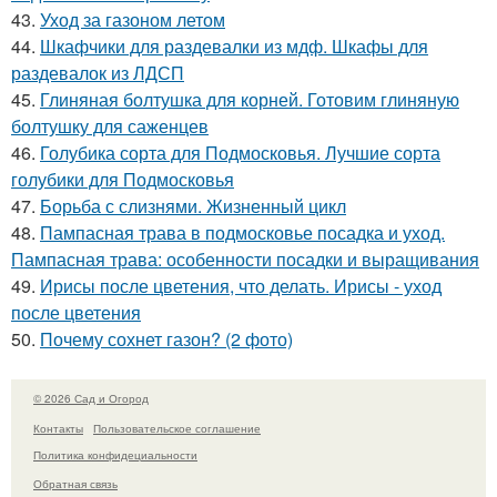
43.
Уход за газоном летом
44.
Шкафчики для раздевалки из мдф. Шкафы для
раздевалок из ЛДСП
45.
Глиняная болтушка для корней. Готовим глиняную
болтушку для саженцев
46.
Голубика сорта для Подмосковья. Лучшие сорта
голубики для Подмосковья
47.
Борьба с слизнями. Жизненный цикл
48.
Пампасная трава в подмосковье посадка и уход.
Пампасная трава: особенности посадки и выращивания
49.
Ирисы после цветения, что делать. Ирисы - уход
после цветения
50.
Почему сохнет газон? (2 фото)
© 2026 Сад и Огород
Контакты
Пользовательское соглашение
Политика конфидециальности
Обратная связь