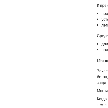
К пре
про
уст
лег
Среди
дли
при
Из п
Зачас
бетон
защит
Монта
Когда
тем, 