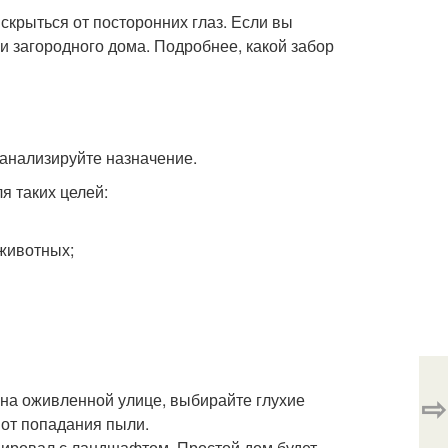
крыться от посторонних глаз. Если вы
и загородного дома. Подробнее, какой забор
анализируйте назначение.
я таких целей:
 животных;
⇨
 на оживленной улице, выбирайте глухие
 от попадания пыли.
онировал с ландшафтом. Простой дом будет