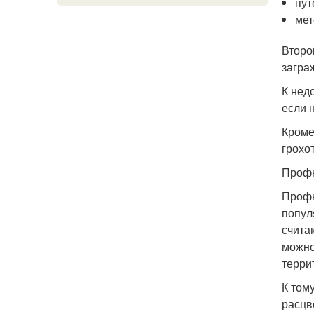
пут
мет
Второ
загра
К нед
если 
Кроме
грохо
Проф
Профн
попул
счита
можно
терри
К том
расцв