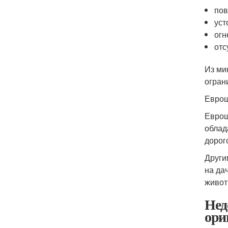
по
уст
огн
отс
Из ми
огран
Еврош
Еврош
облад
дорог
Други
на да
живот
Нед
ори