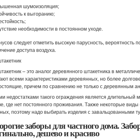
вышенная шумоизоляция;
ойчивость к выгоранию;
естойкость;
утствие необходимости в постоянном уходе.
нусов следует отметить высокую парусность, вероятность 
ичение доступа воздуха.
такетник
такетник – это аналог деревянного штакетника в металличе
ают всеми характеристиками деревянных, но более долгове
остоящие, причем по сравнению не только с деревянным ана
ми недостатками такого ограждения является длительный м
че, где нет постоянного проживания. Также некоторые виды
ных, поэтому надо выбирать изделия с завальцованными т
орогие заборы для частного дома. Забо
гинально, дешево и красиво