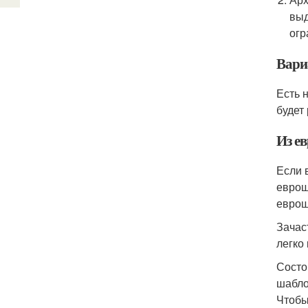
выд
огр
Вари
Есть 
будет
Из е
Если 
еврош
еврош
Зачас
легко
Состо
шабло
Чтобы