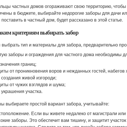
льцы частных домов огораживают свою территорию, чтобы с
ичены в бюджете, выбирайте недорогие заборы для дачи ил
 поставить в частный дом, будет рассказано в этой статье.
аким критериям выбирать забор
 выбрать тип и материалы для забора, предварительно про
тую заборы и ограждения для частного дома необходимы дл
значения границ;
иты от проникновения воров и нежданных гостей, набегов
 создания живой изгороди;
иты от чужих взглядов и шума;
 украшения участка.
вы выбираете простой вариант забора, учитывайте:
тоположение. Если вы живете недалеко от магистрали или
окие заборы. Это обеспечит вам тишину, и защитит участок
итектуру участка. Следите за тем, что дизайн забора гарм