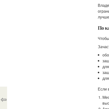
Владе
огран
лучше
По к
Чтобы
Зачас
обо
защ
для
защ
для
Если 
⇦
Мес
выс
Арх