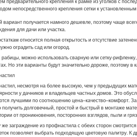
ем предварительного крепления к рамке из уголков с посл
одом непосредственного крепления сетки к установленным 
й вариант получается намного дешевле, поэтому чаще всег
ждения для дачи или участка.
остаткам относится полная открытость и отсутствие затенени
нужно оградить сад или огород.
 рабицы, можно использовать сварную или сетку-рифленку
тах. Но эти варианты будут значительно дороже, поэтому в
настил
астил, несмотря на более высокую, чем у предыдущих мате
ярности у дачников и владельцев частных домов. Это обусл
ются лучшими по соотношению цена–качество–комфорт. Запл
 получить долговечный, простой и быстрый в монтаже мат
тории от проникновения, посторонних взглядов, пыли и гряз
у же заграждение из профнастила с обеих сторон смотрится
еток позволяет выбрать подходящую цветовую палитру. К др