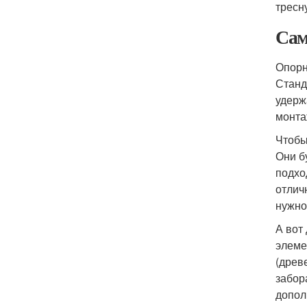
тресну
Сам
Опорн
Станд
удерж
монта
Чтобы
Они б
подхо
отлич
нужно
А вот
элеме
(древ
забор
допол