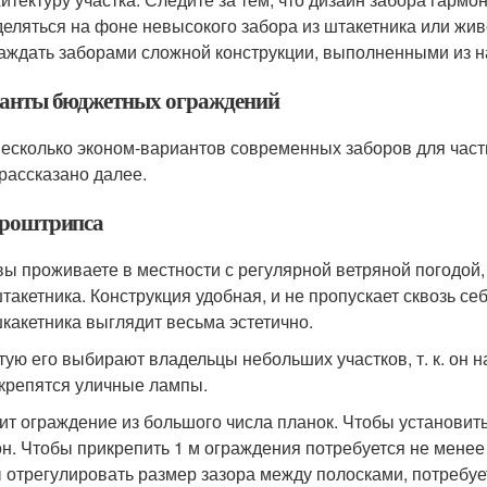
еляться на фоне невысокого забора из штакетника или жи
аждать заборами сложной конструкции, выполненными из н
анты бюджетных ограждений
несколько эконом-вариантов современных заборов для част
 рассказано далее.
вроштрипса
вы проживаете в местности с регулярной ветряной погодой,
такетника. Конструкция удобная, и не пропускает сквозь с
какетника выглядит весьма эстетично.
тую его выбирают владельцы небольших участков, т. к. он н
 крепятся уличные лампы.
ит ограждение из большого числа планок. Чтобы установит
н. Чтобы прикрепить 1 м ограждения потребуется не менее
 отрегулировать размер зазора между полосками, потребуе