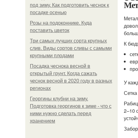
Мет
под зиму. Как подготовить чеснок к
посадке осенью
Метал
Розы на подоконнике. Куда
довол
поставить цветок
больш
Три самых лучших сорта крупных
К бюд
слив. Виды сортов сливы с самыми
сет
крупными плодами
евр
Посадка чеснока весной в
про
открытый грунт. Когда сажать
чеснок весной в 2020 году в разных
У каж
регионах
Сетка
Георгины клубни на зиму.
Рабиц
Подготовка георгинов к зиме - что с
2–10 
ними нужно сделать перед
устой
хранением
Забор