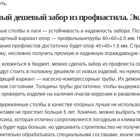
ть.
ый дешевый забор из профнастила. Эко
ые столбы и лаги — устойчивость и надежность забора. Поэ
артный вариант опор — профильныетрубы 60×60×2.5 мм. Но 
ания профлистов достаточно будет опор 40×40×1.5 мм. Ст
жу, несложно получить прочную и надежную ограждающую 
 вложиться в бюджет, можно сделать забор из профлиста с
удут стоить в половину дешевле от новых изделий, но нужн
дящий вариант — насосно-компрессорные трубы. Их демонт
ном состоянии. Толщины трубы достаточно, чтобы выдержат
 проверить изделия на наличия очагов коррозии и ржавлен
 деревянные столбы в качестве опорных лучше не использо
нтами не простоит больше 5 лет. Конечно, можно выбрать 
есина, которая отлично сопротивляется погодным и климати
а будет куда больше, но удешевить строительство не получ
нительно обрабатывать специальными составами, иначе он 