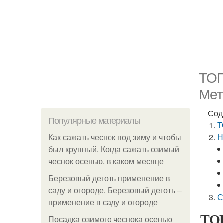
ТОП
Мет
Сод
Популярные материалы
Т
Н
Как сажать чеснок под зиму и чтобы
был крупный. Когда сажать озимый
чеснок осенью, в каком месяце
Березовый деготь применение в
саду и огороде. Березовый деготь –
С
применение в саду и огороде
ТОП
Посадка озимого чеснока осенью