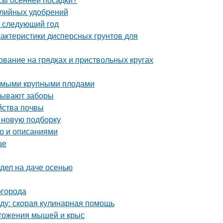
алийных удобрений
а следующий год
рактеристики дисперсных грунтов для
ование на грядках и приствольных кругах
самыми крупными плодами
 бывают заборы
йства почвы
в новую подборку
то и описаниями
це
 дел на даче осенью
огорода
еду: скорая кулинарная помощь
тожения мышей и крыс