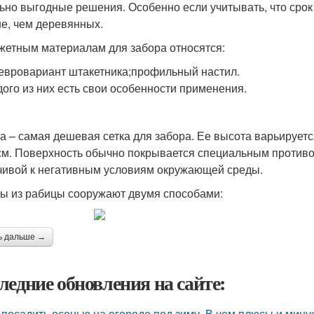
ьно выгодные решения. Особенно если учитывать, что сро
е, чем деревянных.
жетным материалам для забора относятся:
;евровариант штакетника;профильный настил.
дого из них есть свои особенности применения.
а – самая дешевая сетка для забора. Ее высота варьируетс
см. Поверхность обычно покрывается специальным противок
чивой к негативным условиям окружающей среды.
ы из рабицы сооружают двумя способами:
ь дальше →
ледние обновления на сайте:
 посадить осенью на огороде под зиму. В чем плюсы и мин