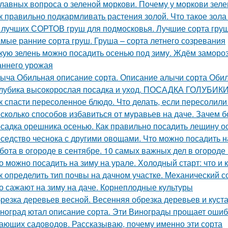
главных вопроса о зеленой моркови. Почему у моркови зеле
к правильно подкармливать растения золой. Что такое зола
 лучших СОРТОВ груш для подмосковья. Лучшие сорта груш
мые ранние сорта груш. Груша – сорта летнего созревания
кую зелень можно посадить осенью под зиму. Ждём замороз
аннего урожая
ыча Обильная описание сорта. Описание алычи сорта Оби
лубика высокорослая посадка и уход. ПОСАДКА ГОЛУБИ
к спасти пересоленное блюдо. Что делать, если пересолил
сколько способов избавиться от муравьев на даче. Зачем б
садка орешника осенью. Как правильно посадить лещину о
седство чеснока с другими овощами. Что можно посадить н
бота в огороде в сентябре. 10 самых важных дел в огороде
о можно посадить на зиму на урале. Холодный старт: что и к
к определить тип почвы на дачном участке. Механический с
о сажают на зиму на даче. Корнеплодные культуры
резка деревьев весной. Весенняя обрезка деревьев и куста
ноград ютал описание сорта. Эти Винограды прощает ошиб
ающих садоводов. Рассказываю, почему именно эти сорта