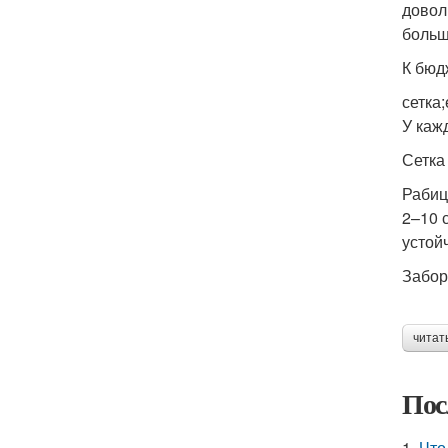
довол
больш
К бюд
сетка
У каж
Сетка
Рабиц
2–10 
устой
Забор
читат
Пос
1.
Что