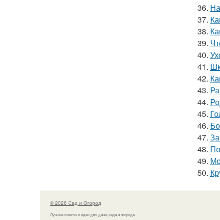
36.
На
37.
Ка
38.
Ка
39.
Чт
40.
Ух
41.
Шк
42.
Ка
43.
Ра
44.
Ро
45.
Го
46.
Бо
47.
За
48.
По
49.
Мо
50.
Кр
© 2026 Сад и Огород
Лучшие советы и идеи для дачи, сада и огорода