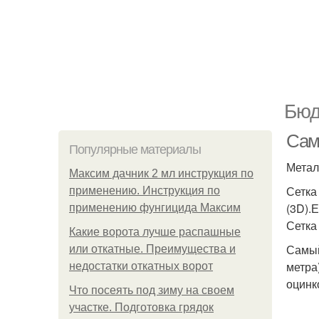
Бюд
Сам
Популярные материалы
Метал
Максим дачник 2 мл инструкция по
Сетка
применению. Инструкция по
(3D).
применению фунгицида Максим
Сетка
Какие ворота лучше распашные
Самый
или откатные. Преимущества и
метра
недостатки откатных ворот
оцинк
Что посеять под зиму на своем
участке. Подготовка грядок