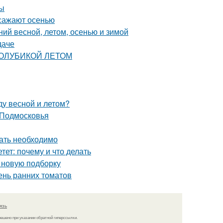
ты
 сажают осенью
ий весной, летом, осенью и зимой
даче
 ГОЛУБИКОЙ ЛЕТОМ
ду весной и летом?
 Подмосковья
вать необходимо
тет: почему и что делать
 новую подборку
ень ранних томатов
язь
решено при указании обратной гиперссылки.