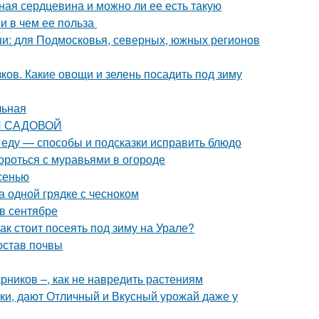
ная сердцевина и можно ли ее есть такую
 и в чем ее польза
и: для Подмосковья, северных, южных регионов
ков. Какие овощи и зелень посадить под зиму
льная
КИ САДОВОЙ
и еду — способы и подсказки исправить блюдо
ороться с муравьями в огороде
сенью
а одной грядке с чесноком
 в сентябре
ак стоит посеять под зиму на Урале?
остав почвы
рников –, как не навредить растениям
ки, дают Отличный и Вкусный урожай даже у