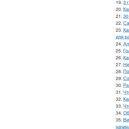
19.
3 
20.
Ка
21.
30
22.
Са
23.
Ка
для р
24.
Ал
25.
Го
26.
Ка
27.
Не
28.
По
29.
Со
30.
Ра
31.
Чт
32.
Ка
33.
Чт
34.
Об
35.
Ви
начин