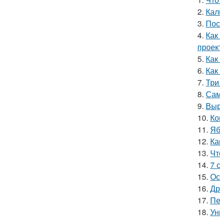
2.
Кал
3.
Пос
4.
Как
проек
5.
Как
6.
Как
7.
Три
8.
Сам
9.
Выр
10.
Ко
11.
Яб
12.
Ка
13.
Чт
14.
7 
15.
Ос
16.
Др
17.
Пе
18.
Ун