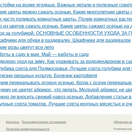
стойки на водке ягодные. Важные детали и полезные сове
кие цветы можно сажать осенью. Какие многолетние цветы
к часто поливать комнатные цветы. Полив комнатных растен
о из цветов сажать осенью. Какие цветы сажают осенью на 
од за голубикой. ОСНОВНЫЕ ОСОБЕННОСТИ УХОДА ЗА
афчики для обуви в раздевалку. Шкафчики для раздевалок
кие розы цветут все лето
боты в саду в мае. Май — работы в саду
дедорн уход на зиму. Как ухаживать за рододендроном в са
лубика сорта для Подмосковья. Лучшие сорта голубики для
лезни овощных культур. Болезни картофеля
чем перекапывать огород осенью. Когда с осени перекапы
чему не цветет абрикос, что делать. Молодой абрикос не цве
жно ли вносить свежий навоз осенью. Добавление статьи в
упные сорта томатов. Лучшие сорта крупных мясистых и оч
Контакты
Пользовательское соглашение
Обратная св
Политика конфидециальности
Копирование раз