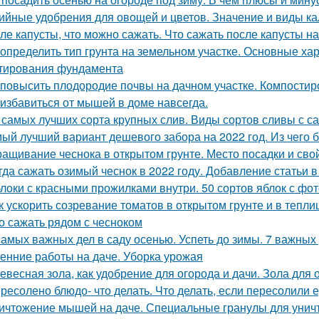
ийные удобрения для овощей и цветов. Значение и виды к
ле капусты, что можно сажать. Что сажать после капусты н
 определить тип грунта на земельном участке. Основные ха
тирования фундамента
 повысить плодородие почвы на дачном участке. Компостир
 избавиться от мышей в доме навсегда.
 самых лучших сорта крупных слив. Виды сортов сливы с 
ый лучший вариант дешевого забора на 2022 год. Из чего
ащивание чеснока в открытом грунте. Место посадки и сво
гда сажать озимый чеснок в 2022 году. Добавление статьи 
локи с красными прожилками внутри. 50 сортов яблок с фо
к ускорить созревание томатов в открытом грунте и в тепли
о сажать рядом с чесноком
самых важных дел в саду осенью. Успеть до зимы. 7 важных
енние работы на даче. Уборка урожая
евесная зола, как удобрение для огорода и дачи. Зола для 
ресолено блюдо- что делать. Что делать, если пересолили 
ичтожение мышей на даче. Специальные гранулы для унич