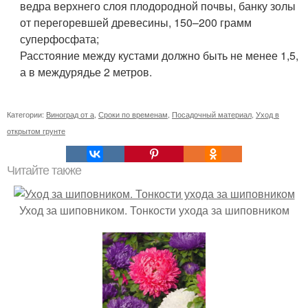
ведра верхнего слоя плодородной почвы, банку золы
от перегоревшей древесины, 150–200 грамм
суперфосфата;
Расстояние между кустами должно быть не менее 1,5,
а в междурядье 2 метров.
Категории:
Виноград от а
,
Сроки по временам
,
Посадочный материал
,
Уход в
открытом грунте
Читайте также
Уход за шиповником. Тонкости ухода за шиповником