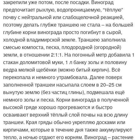
закрепили уже потом, после посадки. Виноград
предпочитает рыхлую, водопроницаемую, “тёплую”
почву с нейтральной или слабощелочной реакцией,
поэтому делать глубже траншею не стала – на большей
глубине корни винограда просто погибнут в сырой,
холодной владимирской земле. Траншею заполнила
смесью компоста, песка, плодородной (огородной)
земли, в отношении 2:1:1. На погонный метр добавила 1
стакан доломитовой муки, 1 л банку золы и половину
ведра мелкой щебёнки (можно битый кирпич). Всё
перекопала и немного утрамбовала. Далее поверх
заполненной траншеи насыпала слоем в 20–25 см
вынутую землю (без частиц глины), подмешала ещё
немного золы и песка. Корни винограда в полученной
высокой гряде хорошо прогреваются и быстро
осваивают верхний тёплый слой почвы на всю длину
траншеи. Края гряды обычно укрепляю досками или
кирпичами, которые в течение дня также аккумулируют
тепло, а ночью отдают его корням. Виноград – растение