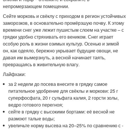
непромерзающем ­помещении.
Сейте морковь и свёклу с приходом в регион устойчивых
заморозков, в основательно промёрзшую почву. К этому
времени снег уже лежит пушистым слоем на участке – с
грядки удобно стряхивать его веником. Снег играет
особую роль в жизни озимых культур. Осенью и зимой
он, как одеяло, бережно укрывает будущие овощи, не
давая им вымерзнуть, а весной начинает таять,
превращаясь в живительную влагу.
Лайфхаки:
за 2 недели до посева внесите в грядку самое
питательное удобрение для свёклы и моркови: 25 г
суперфосфата, 20 г сульфата калия, 2 горсти золы,
ведро готового перегноя;
сейте в грядку с высокими бортами: её весной не
размоют талые воды;
увеличьте норму высева на 20–25% по сравнению с ­