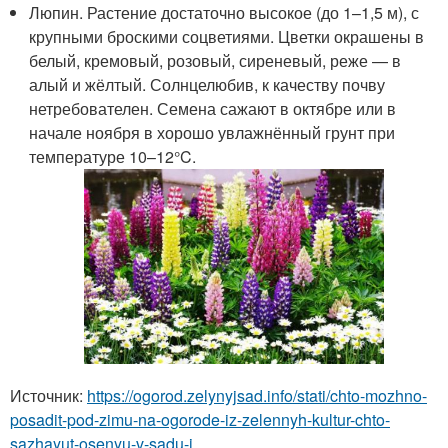
Люпин. Растение достаточно высокое (до 1–1,5 м), с
крупными броскими соцветиями. Цветки окрашены в
белый, кремовый, розовый, сиреневый, реже — в
алый и жёлтый. Солнцелюбив, к качеству почву
нетребователен. Семена сажают в октябре или в
начале ноября в хорошо увлажнённый грунт при
температуре 10–12°C.
Источник:
https://ogorod.zelynyjsad.info/stati/chto-mozhno-
posadit-pod-zimu-na-ogorode-iz-zelennyh-kultur-chto-
sazhayut-osenyu-v-sadu-i