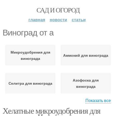
САД И ОГОРОД
главная
новости
статьи
Виноград от а
Микроудобрения для
Аммоний для винограда
винограда
Азофоска для
Селитра для винограда
винограда
Показать все
Хелатные микроудобрения для
Суперфосфат для
Уход за виноградом
винограда