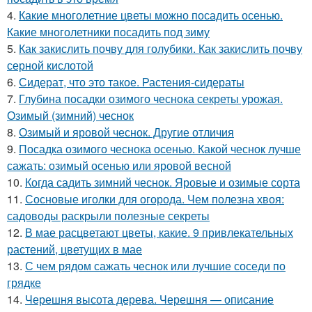
4.
Какие многолетние цветы можно посадить осенью.
Какие многолетники посадить под зиму
5.
Как закислить почву для голубики. Как закислить почву
серной кислотой
6.
Сидерат, что это такое. Растения-сидераты
7.
Глубина посадки озимого чеснока секреты урожая.
Озимый (зимний) чеснок
8.
Озимый и яровой чеснок. Другие отличия
9.
Посадка озимого чеснока осенью. Какой чеснок лучше
сажать: озимый осенью или яровой весной
10.
Когда садить зимний чеснок. Яровые и озимые сорта
11.
Сосновые иголки для огорода. Чем полезна хвоя:
садоводы раскрыли полезные секреты
12.
В мае расцветают цветы, какие. 9 привлекательных
растений, цветущих в мае
13.
С чем рядом сажать чеснок или лучшие соседи по
грядке
14.
Черешня высота дерева. Черешня — описание