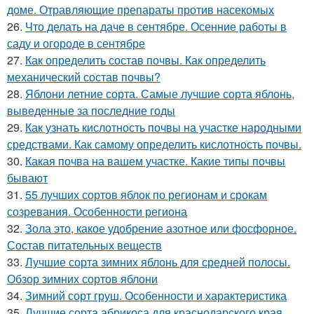
доме. Отравляющие препараты против насекомых
26.
Что делать на даче в сентябре. Осенние работы в
саду и огороде в сентябре
27.
Как определить состав почвы. Как определить
механический состав почвы?
28.
Яблони летние сорта. Самые лучшие сорта яблонь,
выведенные за последние годы
29.
Как узнать кислотность почвы на участке народными
средствами. Как самому определить кислотность почвы.
30.
Какая почва на вашем участке. Какие типы почвы
бывают
31.
55 лучших сортов яблок по регионам и срокам
созревания. Особенности региона
32.
Зола это, какое удобрение азотное или фосфорное.
Состав питательных веществ
33.
Лучшие сорта зимних яблонь для средней полосы.
Обзор зимних сортов яблони
34.
Зимний сорт груш. Особенности и характеристика
35.
Лучшие сорта абрикоса для краснодарского края.