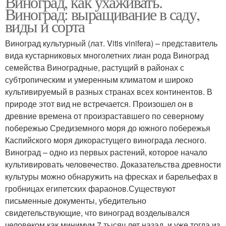
Виноград, как ухаживать.
Виноград: выращивание в саду,
виды и сорта
Виноград культурный (лат. Vitis vinifera) – представитель
вида кустарниковых многолетних лиан рода Виноград
семейства Виноградные, растущий в районах с
субтропическим и умеренным климатом и широко
культивируемый в разных странах всех континентов. В
природе этот вид не встречается. Произошел он в
древние времена от произраставшего по северному
побережью Средиземного моря до южного побережья
Каспийского моря дикорастущего винограда лесного.
Виноград – одно из первых растений, которое начало
культивировать человечество. Доказательства древности
культуры можно обнаружить на фресках и барельефах в
гробницах египетских фараонов.Существуют
письменные документы, убедительно
свидетельствующие, что виноград возделывался
человеком как минимум 7 тысяч лет назад, и уже тогда из