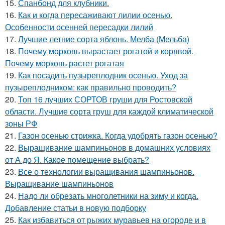
15.
Спанбонд для клубники.
16.
Как и когда пересаживают лилии осенью.
Особенности осенней пересадки лилий
17.
Лучшие летние сорта яблонь. Мелба (Мельба)
18.
Почему морковь вырастает рогатой и корявой.
Почему морковь растет рогатая
19.
Как посадить пузыреплодник осенью. Уход за
пузыреплодником: как правильно проводить?
20.
Топ 16 лучших СОРТОВ груши для Ростовской
области. Лучшие сорта груш для каждой климатической
зоны РФ
21.
Газон осенью стрижка. Когда удобрять газон осенью?
22.
Выращивание шампиньонов в домашних условиях
от А до Я. Какое помещение выбрать?
23.
Все о технологии выращивания шампиньонов.
Выращивание шампиньонов
24.
Надо ли обрезать многолетники на зиму и когда.
Добавление статьи в новую подборку
25.
Как избавиться от рыжих муравьев на огороде и в