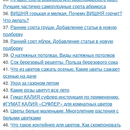
Лучшие частично самоплодные сорта абрикоса
36.
ВИШНЯ горькая и мелкая. Почему ВИШНЯ горчит?
Что делать?
37.
Ранние сорта груши. Добавление статьи в новую
подборку
38.
Ранний сорт яблок. Добавление статьи в новую
подборку
39.
О натяжных потолках. Виды натяжных потолков
40.
Сок березовый рецепты. Польза березового сока
41.
Что из цветов сажать осенью. Какие цветы сажают
осенью на даче
42.
Уход за газоном летом
43.
Какие розы цветут все лето
44.
Гумат КАЛИЯ суфлер инструкция по применению.
#ГУМАТ КАЛИЯ «СУФЛЕР» для комнатных цветов
45.
Цветы белые маленькие. Многолетние растения с
белыми цветками
46.
Что такое контейнер для цветов. Как скомпоновать