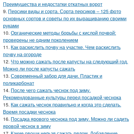
Преимущества и недостатки откатных ворот
9.
Персики виды и сорта. Сорта персиков – 125 фото
основных сортов и советы по их выращиванию своими
руками
10.
Органические методы борьбы с кислой почвой:
проверены не одним поколением
11.
Как раскислить почву на участке. Чем раскислить
почву на огороде
12.
Что можно сажать после капусты на следующий год.
Можно ли после капусты сажать
13.
Современный забор для дачи. Пластик и
поликарбонат
14.
После чего сажать чеснок под зиму.
Рекомендованные культуры перед посадкой чеснока
15.
Как сажать чеснок правильно и когда это сделать.
Время посадки чеснока
16.
Посадка ярового чеснока под зиму. Можно ли садить
яровой чеснок в зиму
17.
Какие овощи нельзя сажать рядом. Добавление