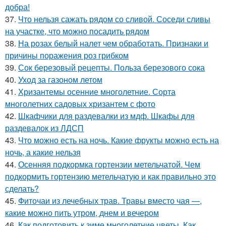
добра!
37.
Что нельзя сажать рядом со сливой. Соседи сливы
на участке, что можно посадить рядом
38.
На розах белый налет чем обработать. Признаки и
причины поражения роз грибком
39.
Сок березовый рецепты. Польза березового сока
40.
Уход за газоном летом
41.
Хризантемы осенние многолетние. Сорта
многолетних садовых хризантем с фото
42.
Шкафчики для раздевалки из мдф. Шкафы для
раздевалок из ЛДСП
43.
Что можно есть на ночь. Какие фрукты можно есть на
ночь, а какие нельзя
44.
Осенняя подкормка гортензии метельчатой. Чем
подкормить гортензию метельчатую и как правильно это
сделать?
45.
Фиточаи из лечебных трав. Травы вместо чая —,
какие можно пить утром, днем и вечером
46.
Как подготовить к зиме многолетние цветы. Как