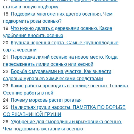
статьи в новую подборку
18.
Подкормка многолетних цветов осенняя. Чем
подкормить розы осенью?
19.
Что нужно делать с деревьями осенью. Какие
удобрения вносить осенью
20.
Крупная черешня сорта. Самые крупноплодные
сорта черешни
21.
Пересадка лилий осенью на новое место. Когда
пересаживать лилии осенью или весной
22.
Борьба с муравьями на участке. Как вывести
садовых муравьев химическими средствами
23.
Какие работы проводить в теплице осенью. Теплица.
Осенние работы в ней
24.
Почему морковь растет рогатая
25.
На листьях груши наросты. ПАМЯТКА ПО БОРЬБЕ
СО РЖАВЧИНОЙ ГРУШИ
26.
Удобрение для смородины и крыжовника осенью.
Чем подкормить кустарники осенью