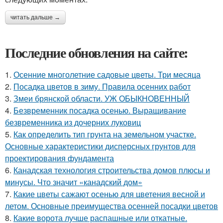
читать дальше →
Последние обновления на сайте:
1.
Осенние многолетние садовые цветы. Три месяца
2.
Посадка цветов в зиму. Правила осенних работ
3.
Змеи брянской области. УЖ ОБЫКНОВЕННЫЙ
4.
Безвременник посадка осенью. Выращивание
безвременника из дочерних луковиц
5.
Как определить тип грунта на земельном участке.
Основные характеристики дисперсных грунтов для
проектирования фундамента
6.
Канадская технология строительства домов плюсы и
минусы. Что значит «канадский дом»
7.
Какие цветы сажают осенью для цветения весной и
летом. Основные преимущества осенней посадки цветов
8.
Какие ворота лучше распашные или откатные.