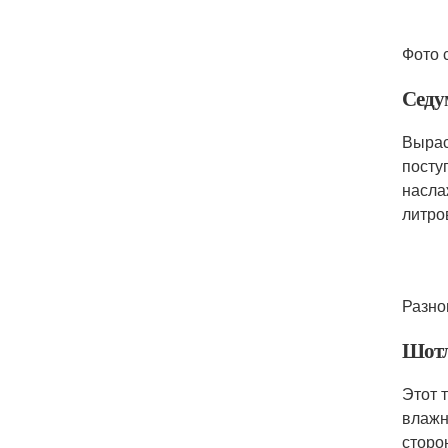
Фото с
Седу
Вырас
посту
насла
литро
Разно
Шотл
Этот 
влажн
сторо