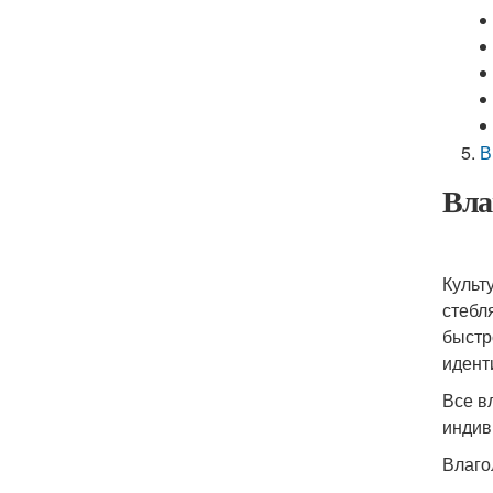
В
Вла
Культ
стебл
быстр
идент
Все в
индив
Влаго