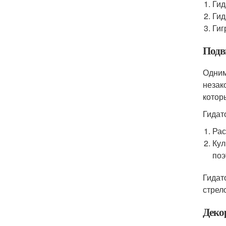
Гид
Гид
Гиг
Подв
Одним
незак
котор
Гидат
Рас
Кул
поэ
Гидат
стрел
Деко