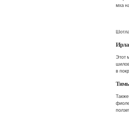
мха н
Шотла
Ирла
Этот 
шилов
в покр
Тимь
Также
фиоле
ползе