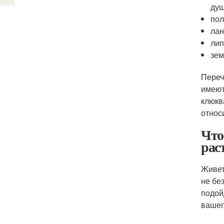
душ
пол
ла
лип
зем
Переч
имеют
клюкв
относ
Что
рас
Живет
не бе
подой
вашег