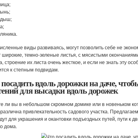
ица;
ынь;
ндыш;
а;
ляника.
исленные виды развиваясь, могут позволить себе не эконо
 широкие, темно-зеленые листья, с мясистыми окончаниями
а, строение их листа очень жесткое, и если не знать эту ос
ится к степным подвидам.
 посадить вдоль дорожки на даче, чтоб
тений для высадки вдоль дорожек
е ли вы в небольшом скромном домике или в новеньком кот
зразлична привлекательность садового участка. Предлагаем
дут для украшения и окантовки подъездных путей, пути к д
о дома.