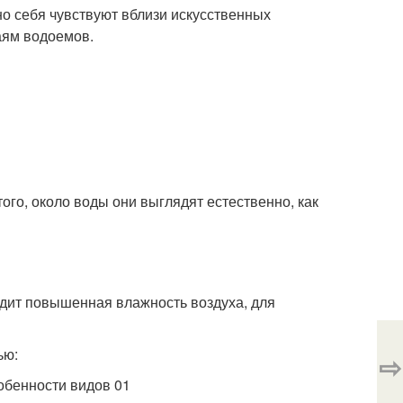
но себя чувствуют вблизи искусственных
аям водоемов.
го, около воды они выглядят естественно, как
одит повышенная влажность воздуха, для
ью:
⇨