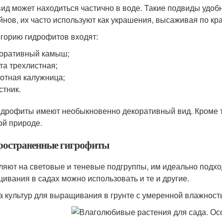
вид может находиться частично в воде. Такие подвиды удоб
йнов, их часто используют как украшения, высаживая по кр
егорию гидрофитов входят:
оративный камыш;
та трехлистная;
отная калужница;
стник.
идрофиты имеют необыкновенно декоративный вид. Кроме то
ой природе.
ространенные гигрофиты
ляют на световые и теневые подгруппы, им идеально подх
ивания в садах можно использовать и те и другие.
а культур для выращивания в грунте с умеренной влажност