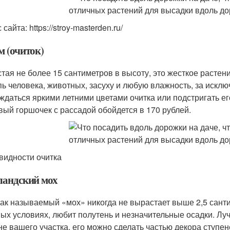
 сайта: https://stroy-masterden.ru/
м (очиток)
тая не более 15 сантиметров в высоту, это жесткое растен
пь человека, животных, засуху и любую влажность, за искл
ждаться яркими летними цветами очитка или подстригать его
вый горшочек с рассадой обойдется в 170 рублей.
видности очитка
андский мох
так называемый «мох» никогда не вырастает выше 2,5 санти
ых условиях, любит полутень и незначительные осадки. Луч
не вашего участка, его можно сделать частью декора ступе