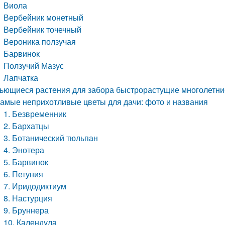
Виола
Вербейник монетный
Вербейник точечный
Вероника ползучая
Барвинок
Ползучий Мазус
Лапчатка
ьющиеся растения для забора быстрорастущие многолетние
амые неприхотливые цветы для дачи: фото и названия
1. Безвременник
2. Бархатцы
3. Ботанический тюльпан
4. Энотера
5. Барвинок
6. Петуния
7. Иридодиктиум
8. Настурция
9. Бруннера
10. Календула