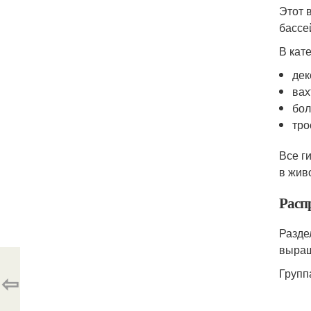
Этот 
бассе
В кат
дек
вах
бол
тро
Все г
в жив
Расп
Разде
выращ
Групп
⇦