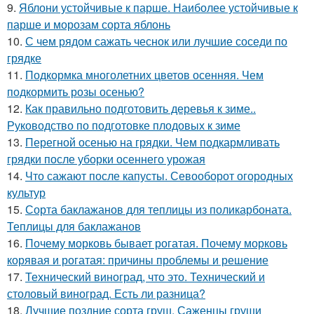
9.
Яблони устойчивые к парше. Наиболее устойчивые к
парше и морозам сорта яблонь
10.
С чем рядом сажать чеснок или лучшие соседи по
грядке
11.
Подкормка многолетних цветов осенняя. Чем
подкормить розы осенью?
12.
Как правильно подготовить деревья к зиме..
Руководство по подготовке плодовых к зиме
13.
Перегной осенью на грядки. Чем подкармливать
грядки после уборки осеннего урожая
14.
Что сажают после капусты. Севооборот огородных
культур
15.
Сорта баклажанов для теплицы из поликарбоната.
Теплицы для баклажанов
16.
Почему морковь бывает рогатая. Почему морковь
корявая и рогатая: причины проблемы и решение
17.
Технический виноград, что это. Технический и
столовый виноград. Есть ли разница?
18.
Лучшие поздние сорта груш. Саженцы груши