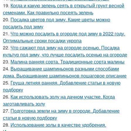
19.
Когда и какую зелень сеять в открытый грунт весной
семенами. Как правильно посеять зелень
20.
Посадка цветов под зиму. Какие цветы можно
посадить под зиму
21.
Что можно посадить в огороде под зиму в 2022 году.
Оптимальные сроки посадки укропа
22.
Что сажают под зиму на огороде осенью. Посадка
культур под зиму, что лучше посадить осенью на огороде
23.
Малина ранняя сорта. Традиционные сорта малины
24.
Выращивание шампиньонов разными способами
дома. Выращивание шампиньонов пошаговое описание
25.
Груша летняя ранняя. Добавление статьи в новую
подборку
26.
Как использовать золу на дачном участке. Когда
заготавливать золу
27.
Подготовка земли на зиму в огороде. Добавление
статьи в новую подборку
28.
Использование золы в качестве удобрения.