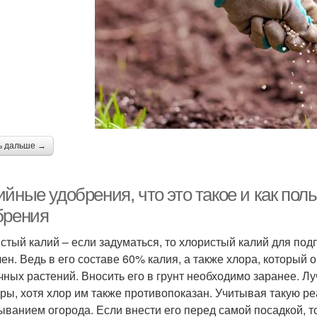
ь дальше →
ийные удобрения, что это такое и как по
брения
стый калий – если задуматься, то хлористый калий для под
чен. Ведь в его составе 60% калия, а также хлора, который
чных растений. Вносить его в грунт необходимо заранее. Л
уры, хотя хлор им также противопоказан. Учитывая такую ре
ыванием огорода. Если внести его перед самой посадкой, то