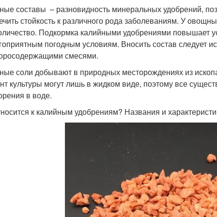
ные составы – разновидность минеральных удобрений, по
ечить стойкость к различного рода заболеваниям. У овощн
количество. Подкормка калийными удобрениями повышает ус
гоприятным погодным условиям. Вносить состав следует и
оросодержащими смесями.
ные соли добывают в природных месторождениях из ископа
нт культуры могут лишь в жидком виде, поэтому все суще
орения в воде.
тносится к калийным удобрениям? Названия и характеристи