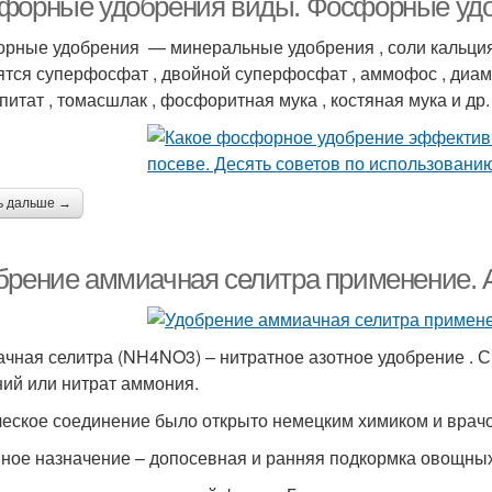
форные удобрения виды. Фосфорные уд
рные удобрения — минеральные удобрения , соли кальция
ятся суперфосфат , двойной суперфосфат , аммофос , диам
питат , томасшлак , фосфоритная мука , костяная мука и др.
ь дальше →
брение аммиачная селитра применение.
чная селитра (NH4NO3) – нитратное азотное удобрение . 
ий или нитрат аммония.
еское соединение было открыто немецким химиком и врачом
ное назначение – допосевная и ранняя подкормка овощных