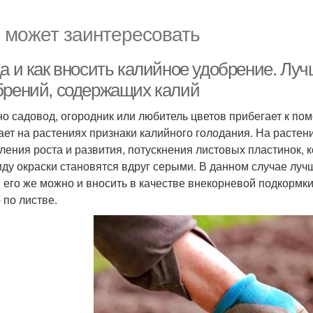
 может заинтересовать
да и как вносить калийное удобрение. Лу
брений, содержащих калий
о садовод, огородник или любитель цветов прибегает к пом
ает на растениях признаки калийного голодания. На растен
ления роста и развития, потускнения листовых пластинок, 
иду окраски становятся вдруг серыми. В данном случае лу
, его же можно и вносить в качестве внекорневой подкормки
 по листве.