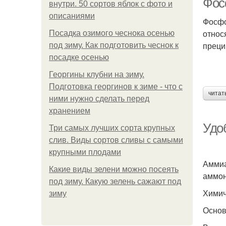
Фос
внутри. 50 сортов яблок с фото и
описаниями
Фосфо
относ
Посадка озимого чеснока осенью
преци
под зиму. Как подготовить чеснок к
посадке осенью
Георгины клубни на зиму.
Подготовка георгинов к зиме - что с
читат
ними нужно сделать перед
хранением
Удо
Три самых лучших сорта крупных
слив. Виды сортов сливы с самыми
крупными плодами
Аммиа
Какие виды зелени можно посеять
аммон
под зиму. Какую зелень сажают под
Химич
зиму
Основ