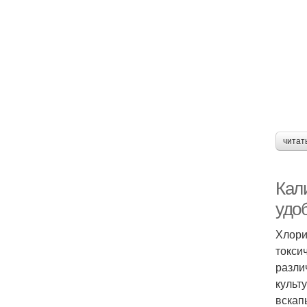
читат
Кал
удо
Хлори
токси
разли
культ
вскап