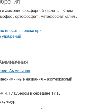
обрения
 и аммония фосфорной кислоты . К ним
мофос , ортофосфат , метафосфат калия ,
 Аммиачная
Синонимичные названия – азотнокислый
 И. Глаубером в середине 17 в.
 культур.