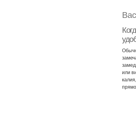
Вас
Ког
удо
Обычн
замеч
замед
или в
калия
прямо