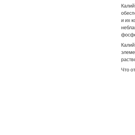
Калий
обесп
и их 
небла
фосф
Калий
элеме
раств
Что о