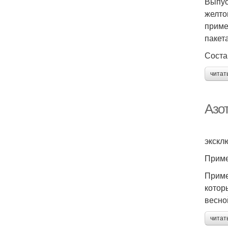
Выпус
желто
приме
пакета
Соста
читат
Азо
экскл
Приме
Приме
котор
весно
читат