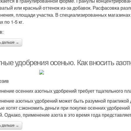
кается в гранулированной форме. Гранулы концентрированн
ватый или красный оттенок из-за добавок. Расфасовка разл
нения, площади участка. В специализированных магазинах 
х по 1-5 кг.
в:
ь дальше →
тные удобрения осенью. Как вносить азо
юзив
нение осенних азотных удобрений требует тщательного п
нение азотных удобрений может быть разумной практикой 
ые хотят сэкономить деньги при покупке осенних удобрений
й. Однако, применение азота в это время года представляе
ь дальше →