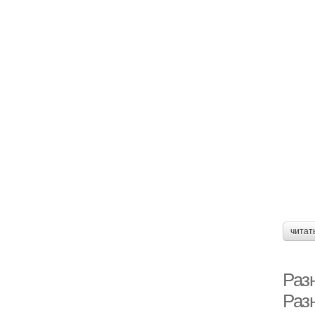
читат
Раз
Раз