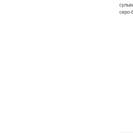
сульв
серо-