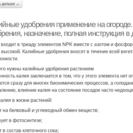
ь дальше →
ийные удобрения применение на огороде. 
брения, назначение, полная инструкция 
 входит в триаду элементов NPK вместе с азотом и фосфор
 высокой. Калийные удобрения вносят в течение всей веге
тонкости.
его нужны калийные удобрения растениям
нность калия заключается в том, что у этого элемента нет
ются сразу для многих биохимических процессов, а голодан
алению, влияние калия на состояние посадок часто недооц
калия в жизни растений:
т на белковый и углеводный обмен веществ;
вует в фотосинтезе;
 в состав клеточного сока;