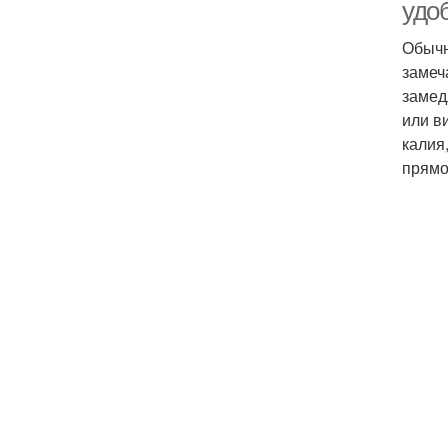
удо
Обычн
замеч
замед
или в
калия
прямо