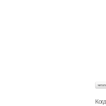
читат
Ког