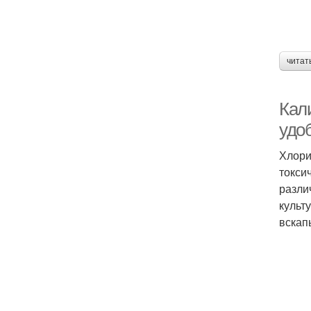
читат
Кал
удо
Хлори
токси
разли
культ
вскап