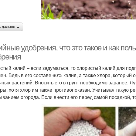
ь дальше →
ийные удобрения, что это такое и как по
брения
стый калий – если задуматься, то хлористый калий для под
чен. Ведь в его составе 60% калия, а также хлора, который
чных растений. Вносить его в грунт необходимо заранее. Л
уры, хотя хлор им также противопоказан. Учитывая такую ре
ыванием огорода. Если внести его перед самой посадкой, то