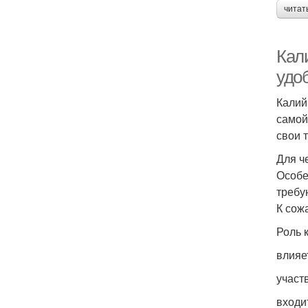
читат
Кал
удо
Калий
самой
свои 
Для ч
Особе
требу
К сож
Роль 
влияе
участ
входит