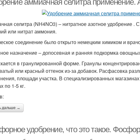
брение аммиачная селитра применение.
чная селитра (NH4NO3) – нитратное азотное удобрение . 
ий или нитрат аммония.
еское соединение было открыто немецким химиком и врачом
ное назначение – допосевная и ранняя подкормка овощных
кается в гранулированной форме. Гранулы концентрированн
ватый или красный оттенок из-за добавок. Расфасовка разл
нения, площади участка. В специализированных магазинах 
х по 1-5 кг.
в:
ь дальше →
форное удобрение, что это такое. Фосфо