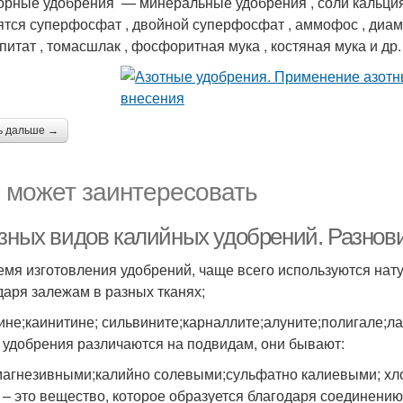
рные удобрения — минеральные удобрения , соли кальция
ятся суперфосфат , двойной суперфосфат , аммофос , диам
питат , томасшлак , фосфоритная мука , костяная мука и др.
ь дальше →
 может заинтересовать
азных видов калийных удобрений. Разнов
емя изготовления удобрений, чаще всего используются нат
даря залежам в разных тканях;
ине;каинитине; сильвините;карналлите;алуните;полигале;л
 удобрения различаются на подвидам, они бывают:
агнезивными;калийно солевыми;сульфатно калиевыми; хл
 – это вещество, которое образуется благодаря соединению