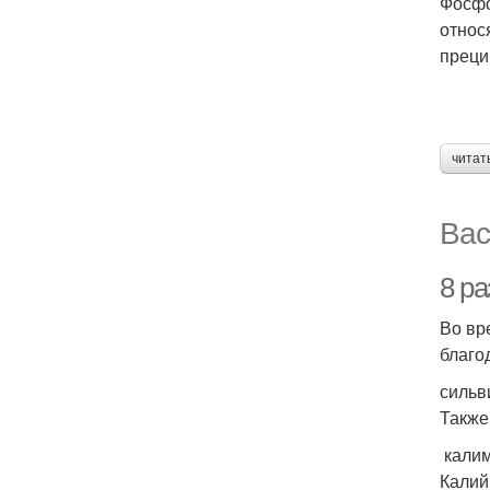
Фосфо
относ
преци
читат
Вас
8 р
Во вр
благо
сильв
Также
калим
Калий