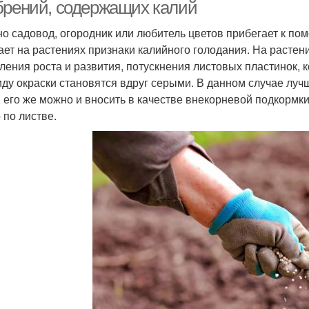
брений, содержащих калий
о садовод, огородник или любитель цветов прибегает к пом
ает на растениях признаки калийного голодания. На растен
ления роста и развития, потускнения листовых пластинок, 
иду окраски становятся вдруг серыми. В данном случае лу
, его же можно и вносить в качестве внекорневой подкормки
 по листве.