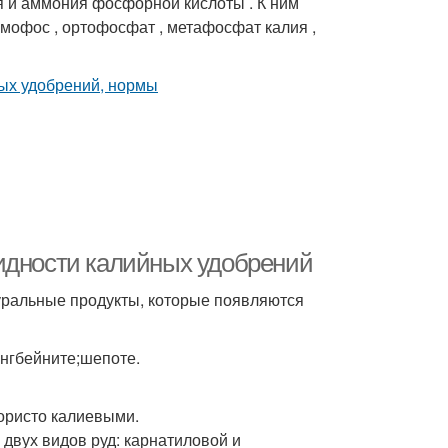
 и аммония фосфорной кислоты . К ним
мофос , ортофосфат , метафосфат калия ,
идности калийных удобрений
уральные продукты, которые появляются
ангбейните;шепоте.
ористо калиевыми.
 двух видов руд: карнатиловой и