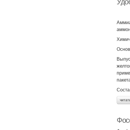
Удо
Аммиа
аммон
Химич
Основ
Выпус
желто
приме
пакета
Соста
читат
Фос