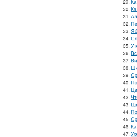
29.
Ка
30.
Ка
31.
Ал
32.
Пе
33.
Яб
34.
Сл
35.
Ут
36.
Вс
37.
Ви
38.
Шк
39.
Ср
40.
По
41.
Цв
42.
Чт
43.
Цв
44.
По
45.
Ср
46.
Ка
47.
Ух