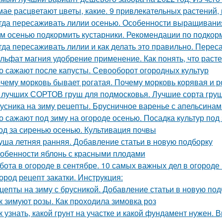
мае расцветают цветы, какие. 9 привлекательных растений,
гда пересаживать лилии осенью. Особенности выращивания
м осенью подкормить кустарники. Рекомендации по подкор
гда пересаживать лилии и как делать это правильно. Переса
льфат магния удобрение применение. Как понять, что рас
о сажают после капусты. Севооборот огородных культур
чему морковь бывает рогатая. Почему морковь корявая и 
 лучших СОРТОВ груш для подмосковья. Лучшие сорта груш
усника на зиму рецепты. Брусничное варенье с апельсинам
о сажают под зиму на огороде осенью. Посадка культур под
од за сиренью осенью. Культивация почвы
уша летняя ранняя. Добавление статьи в новую подборку
обенности яблонь с красными плодами
бота в огороде в сентябре. 10 самых важных дел в огороде
ород рецепт закатки. Инструкция:
цепты на зиму с брусникой. Добавление статьи в новую под
к зимуют розы. Как проходила зимовка роз
к узнать, какой грунт на участке и какой фундамент нужен.