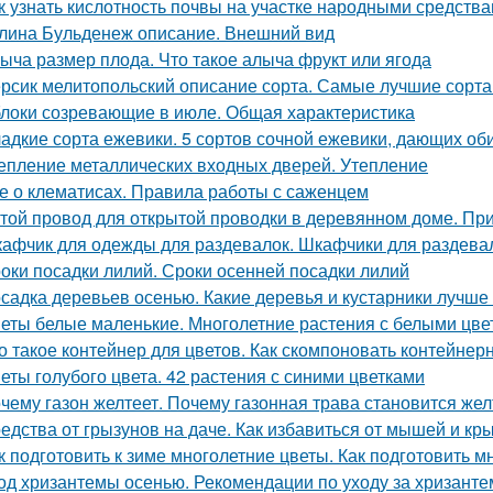
к узнать кислотность почвы на участке народными средства
лина Бульденеж описание. Внешний вид
ыча размер плода. Что такое алыча фрукт или ягода
рсик мелитопольский описание сорта. Самые лучшие сорта
локи созревающие в июле. Общая характеристика
адкие сорта ежевики. 5 сортов сочной ежевики, дающих о
епление металлических входных дверей. Утепление
е о клематисах. Правила работы с саженцем
той провод для открытой проводки в деревянном доме. Пр
афчик для одежды для раздевалок. Шкафчики для раздева
оки посадки лилий. Сроки осенней посадки лилий
садка деревьев осенью. Какие деревья и кустарники лучше
еты белые маленькие. Многолетние растения с белыми цве
о такое контейнер для цветов. Как скомпоновать контейнер
еты голубого цвета. 42 растения с синими цветками
чему газон желтеет. Почему газонная трава становится жел
едства от грызунов на даче. Как избавиться от мышей и кр
к подготовить к зиме многолетние цветы. Как подготовить м
од хризантемы осенью. Рекомендации по уходу за хризант