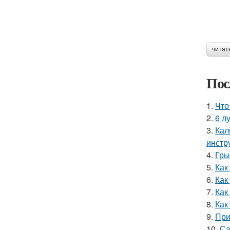
читат
Пос
1.
Что
2.
6 л
3.
Кал
инстр
4.
Гры
5.
Как
6.
Как
7.
Как
8.
Как
9.
При
10.
Са