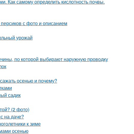
ми. Как самому определить кислотность почвы.
 персиков с фото и описанием
бильный урожай
ичины, по которой выбирают наружную проводку
лок
 сажать осенью и почему?
тками
ный садик
той? (2 фото)
ыс на даче?
ноголетники к зиме
емами осенью