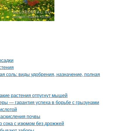
осадки
стения
ая соль: виды удобрения, назначение, полная
Какие растения отпугнут мышей
еры — гарантия успеха в борьбе с грызунами
кислотой
 раскисления почвы
о сока с изюмом без дрожжей
о бывают заборы