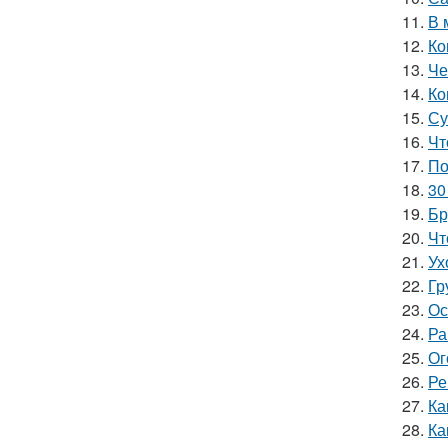
11.
В 
12.
Ко
13.
Че
14.
Ко
15.
Су
16.
Чт
17.
По
18.
30
19.
Бр
20.
Чт
21.
Ух
22.
Гр
23.
Ос
24.
Ра
25.
Ог
26.
Ре
27.
Ка
28.
Ка