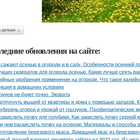
ь дальше →
ледние обновления на сайте:
 сажают осенью в огороде и в саду. Особенности осенней п
учших сидератов для огорода осенью. Какие лучше сеять ра
ийные удобрения применение на огороде. Что такое калийн
укция в домашних условиях
зунов не будет точно. Эковата
 отпугнуть мышей от квартиры и дома с помощью запахов. 
 уберечь огород и урожай от грызунов. Профилактические м
 закислить почву для голубики. Как закислить почву серной 
 и чем раскислить почву на огороде. Материалы и способы
готовление березового кваса. Домашний квас из березовог
мый лучший вариант дешевого забора на 2022 год. Из чег