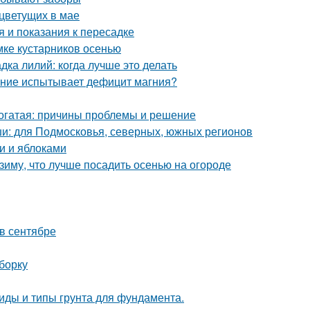
 цветущих в мае
 и показания к пересадке
мке кустарников осенью
дка лилий: когда лучше это делать
тение испытывает дефицит магния?
рогатая: причины проблемы и решение
и: для Подмосковья, северных, южных регионов
и и яблоками
 зиму, что лучше посадить осенью на огороде
 в сентябре
борку
 Виды и типы грунта для фундамента.