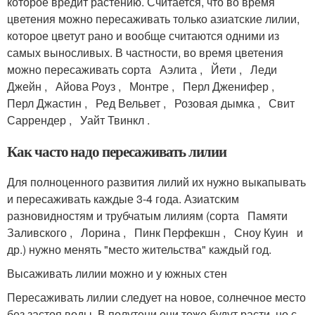
которое вредит растению. Считается, что во время
цветения можно пересаживать только азиатские лилии,
которое цветут рано и вообще считаются одними из
самых выносливых. В частности, во время цветения
можно пересаживать сорта Аэлита , Йети , Леди
Джейн , Айова Роуз , Монтре , Перл Дженифер ,
Перл Джастин , Ред Вельвет , Розовая дымка , Свит
Саррендер , Уайт Твинкл .
Как часто надо пересаживать лилии
Для полноценного развития лилий их нужно выкапывать
и пересаживать каждые 3-4 года. Азиатским
разновидностям и трубчатым лилиям (сорта Памяти
Заливского , Лорина , Пинк Перфекшн , Сноу Куин и
др.) нужно менять "место жительства" каждый год.
Высаживать лилии можно и у южных стен
Пересаживать лилии следует на новое, солнечное место
без застоя воды. В полутени они тоже будут расти, но с