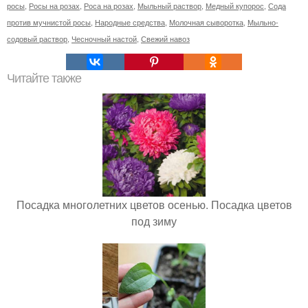
росы
,
Росы на розах
,
Роса на розах
,
Мыльный раствор
,
Медный купорос
,
Сода
против мучнистой росы
,
Народные средства
,
Молочная сыворотка
,
Мыльно-
содовый раствор
,
Чесночный настой
,
Свежий навоз
Читайте также
Посадка многолетних цветов осенью. Посадка цветов
под зиму