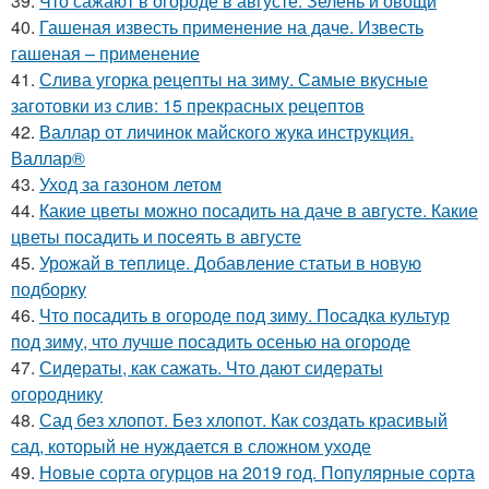
39.
Что сажают в огороде в августе. Зелень и овощи
40.
Гашеная известь применение на даче. Известь
гашеная – применение
41.
Слива угорка рецепты на зиму. Самые вкусные
заготовки из слив: 15 прекрасных рецептов
42.
Валлар от личинок майского жука инструкция.
Валлар®
43.
Уход за газоном летом
44.
Какие цветы можно посадить на даче в августе. Какие
цветы посадить и посеять в августе
45.
Урожай в теплице. Добавление статьи в новую
подборку
46.
Что посадить в огороде под зиму. Посадка культур
под зиму, что лучше посадить осенью на огороде
47.
Сидераты, как сажать. Что дают сидераты
огороднику
48.
Сад без хлопот. Без хлопот. Как создать красивый
сад, который не нуждается в сложном уходе
49.
Новые сорта огурцов на 2019 год. Популярные сорта