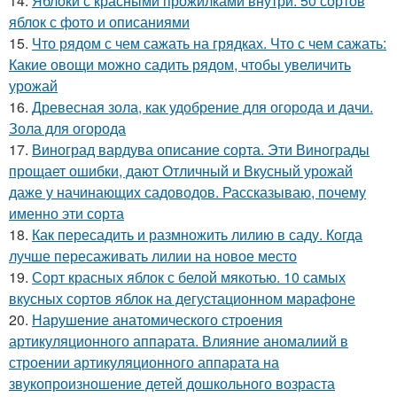
14.
Яблоки с красными прожилками внутри. 50 сортов
яблок с фото и описаниями
15.
Что рядом с чем сажать на грядках. Что с чем сажать:
Какие овощи можно садить рядом, чтобы увеличить
урожай
16.
Древесная зола, как удобрение для огорода и дачи.
Зола для огорода
17.
Виноград вардува описание сорта. Эти Винограды
прощает ошибки, дают Отличный и Вкусный урожай
даже у начинающих садоводов. Рассказываю, почему
именно эти сорта
18.
Как пересадить и размножить лилию в саду. Когда
лучше пересаживать лилии на новое место
19.
Сорт красных яблок с белой мякотью. 10 самых
вкусных сортов яблок на дегустационном марафоне
20.
Нарушение анатомического строения
артикуляционного аппарата. Влияние аномалиий в
строении артикуляционного аппарата на
звукопроизношение детей дошкольного возраста