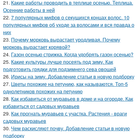
21.
Какие работы проводить в теплице осенью. Теплица.
Осенние работы в ней
22.
7 популярных мифов о секущихся концах волос. 10
популярных мифов об уходе за волосами и вся правда о
них
23.
Почему морковь вырастает уродливая. Почему
морковь вырастает корявой?
24.
Газон осенью стрижка. Когда удобрять газон осенью?
25.
Какие культуры лучше посеять под зиму. Как
подготовить грядки для подзимнего сева овощей
26.
Ирисы на зиму. Добавление статьи в новую подборку
27.
Цветы похожие на петунию, как называются. Топ-5
однолетников похожих на петунию
28.
Как избавиться от муравьев в доме и на огороде. Как
избавиться от садовых муравьев
29.
Как прогнать муравьев с участка. Растения - враги
садовых муравьев
30.
Чем раскисляют почву. Добавление статьи в новую
подборку