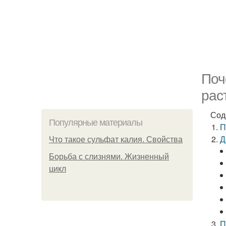
Поч
рас
Сод
Популярные материалы
П
Д
Что такое сульфат калия. Свойства
Борьба с слизнями. Жизненный
цикл
П