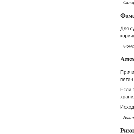
Скле
Фомо
Для с
корич
Фомоз
Альт
Причи
пятен
Если 
храни
Исход
Альт
Ризо