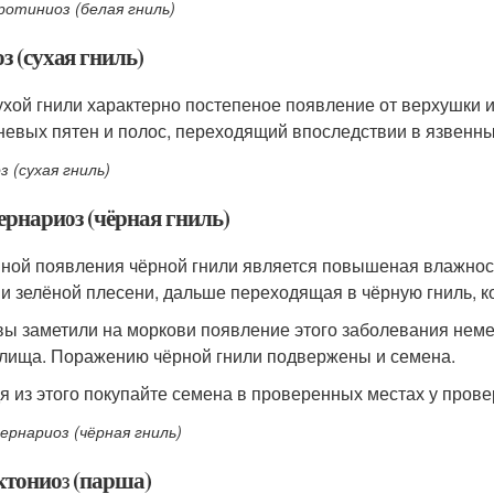
ротиниоз (белая гниль)
з (сухая гниль)
ухой гнили характерно постепеное появление от верхушки 
невых пятен и полос, переходящий впоследствии в язвенные
 (сухая гниль)
ернариоз (чёрная гниль)
ной появления чёрной гнили является повышеная влажнос
 и зелёной плесени, дальше переходящая в чёрную гниль, к
вы заметили на моркови появление этого заболевания нем
лища. Поражению чёрной гнили подвержены и семена.
я из этого покупайте семена в проверенных местах у пров
ернариоз (чёрная гниль)
ктониоз (парша)