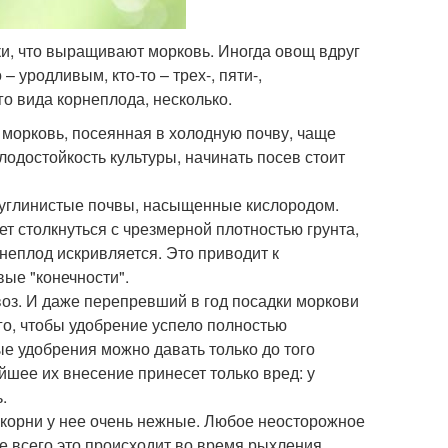
ки, что выращивают морковь. Иногда овощ вдруг
– уродливым, кто-то – трех-, пяти-,
о вида корнеплода, несколько.
 морковь, посеянная в холодную почву, чаще
одостойкость культуры, начинать посев стоит
суглинистые почвы, насыщенные кислородом.
ет столкнуться с чрезмерной плотностью грунта,
неплод искривляется. Это приводит к
вые "конечности".
оз. И даже перепревший в год посадки моркови
того, чтобы удобрение успело полностью
ые удобрения можно давать только до того
шее их внесение принесет только вред: у
.
корни у нее очень нежные. Любое неосторожное
е всего это происходит во время рыхления