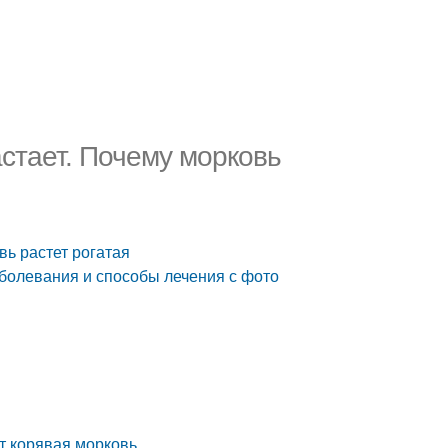
стает. Почему морковь
вь растет рогатая
болевания и способы лечения с фото
т корявая морковь