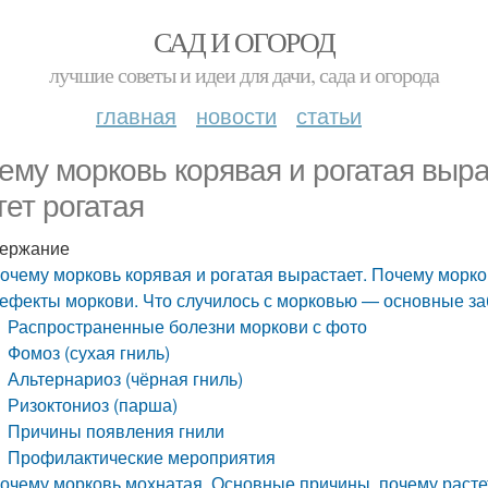
САД И ОГОРОД
лучшие советы и идеи для дачи, сада и огорода
главная
новости
статьи
ему морковь корявая и рогатая выра
тет рогатая
ержание
очему морковь корявая и рогатая вырастает. Почему морко
ефекты моркови. Что случилось с морковью — основные за
Распространенные болезни моркови с фото
Фомоз (сухая гниль)
Альтернариоз (чёрная гниль)
Ризоктониоз (парша)
Причины появления гнили
Профилактические мероприятия
очему морковь мохнатая. Основные причины, почему расте