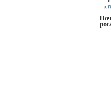
П
Поч
рог