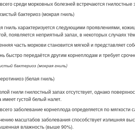
всего среди морковных болезней встречаются гнилостные 
зистый бактериоз (мокрая гниль)
я гниль характеризуется следующими проявлениями, кожица
той, появляется неприятный запах, в некоторых случаях тё
енняя часть моркови становится мягкой и представляет соб
нь быстро передаётся другим корнеплодам и требует срочн
истый бактериоз (мокрая гниль)
еротиниоз (белая гниль)
елой гнили гнилостный запах отсутствует, однако поверхно
а имеет густой белый налет.
всего заболевание корнеплода определяется по мягкости 
чению масштабов заболевания способствует излишняя выс
ышенная влажность (выше 90%).