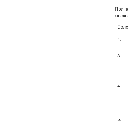
При п
морко
Боле
1.
3.
4.
5.