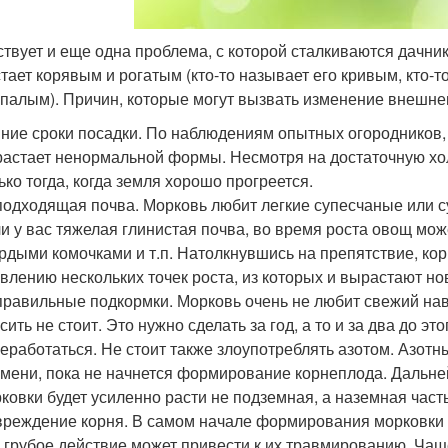
твует и еще одна проблема, с которой сталкиваются дачни
ает корявым и рогатым (кто-то называет его кривым, кто-то 
палым). Причин, которые могут вызвать изменение внешнег
ние сроки посадки. По наблюдениям опытных огородников,
астает ненормальной формы. Несмотря на достаточную хол
ько тогда, когда земля хорошо прогреется.
одходящая почва. Морковь любит легкие супесчаные или 
и у вас тяжелая глинистая почва, во время роста овощ мож
рдыми комочками и т.п. Натолкнувшись на препятствие, кор
влению нескольких точек роста, из которых и вырастают но
равильные подкормки. Морковь очень не любит свежий нав
сить не стоит. Это нужно сделать за год, а то и за два до э
еработаться. Не стоит также злоупотреблять азотом. Азотн
мени, пока не начнется формирование корнеплода. Дальней
ковки будет усиленно расти не подземная, а наземная часть
реждение корня. В самом начале формирования морковки 
 грубое действие может привести к их травмированию. Чащ