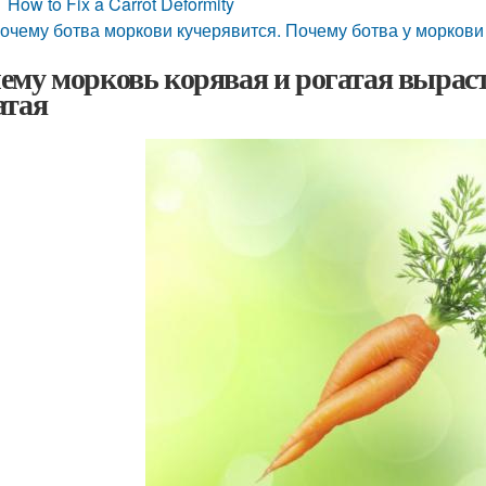
How to Fix a Carrot Deformity
очему ботва моркови кучерявится. Почему ботва у моркови
ему морковь корявая и рогатая выраст
атая