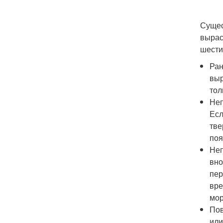
Сущес
выраст
шести
Ран
выр
тол
Неп
Есл
тве
поя
Неп
вно
пер
вре
мор
Пов
или