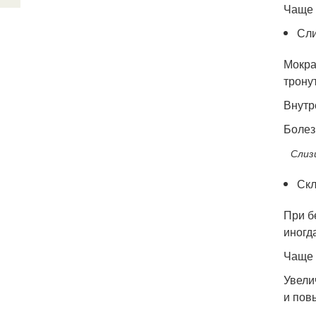
Чаще 
Сли
Мокра
трону
Внутр
Болез
Слиз
Скл
При б
иногд
Чаще 
Увели
и пов