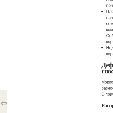
поч
Пло
нач
сем
ком
Соб
кор
Нед
кор
Деф
спо
Морко
разно
О при
⇦
Расп