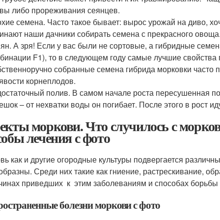
вы либо прореживания сеянцев.
хие семена. Часто такое бывает: вырос урожай на диво, хо
инают наши дачники собирать семена с прекрасного овоща. 
ян. А зря! Если у вас были не сортовые, а гибридные семен
бинации F1), то в следующем году самые лучшие свойства п
ственноручно собранные семена гибрида морковки часто п
явости корнеплодов.
остаточный полив. В самом начале роста пересушенная по
ешок – от нехватки воды он погибает. После этого в рост ид
екты моркови. Что случилось с морко
собы лечения с фото
вь как и другие огородные культуры подвергается различн
образны. Среди них такие как гниение, растрескивание, об
чинах приведших к этим заболеваниям и способах борьбы с
ространенные болезни моркови с фото