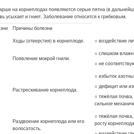
арше на корнеплодах появляются серые пятна (в дальнейш
вь усыхает и гниет. Заболевание относится к грибковым.
зни
Причины болезни
Ходы (отверстия) в корнеплоде.
○ воздействие ли
○ слишком влажн
Появление мокрой гнили.
○ не соответству
○ избыток азотны
○ дефицит или из
Растрескивание корнеплода.
○ тяжёлая почва,
сильное механиче
○ тяжёлая почва,
Раздвоение корнеплода или его
росту корнеплода
волосатость.
○ воздействие св