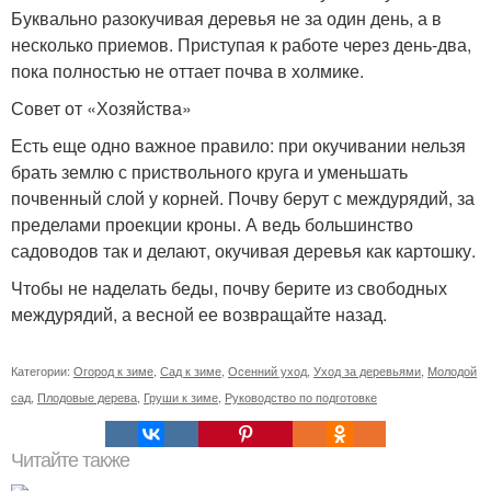
Буквально разокучивая деревья не за один день, а в
несколько приемов. Приступая к работе через день-два,
пока полностью не оттает почва в холмике.
Совет от «Хозяйства»
Есть еще одно важное правило: при окучивании нельзя
брать землю с приствольного круга и уменьшать
почвенный слой у корней. Почву берут с междурядий, за
пределами проекции кроны. А ведь большинство
садоводов так и делают, окучивая деревья как картошку.
Чтобы не наделать беды, почву берите из свободных
междурядий, а весной ее возвращайте назад.
Категории:
Огород к зиме
,
Сад к зиме
,
Осенний уход
,
Уход за деревьями
,
Молодой
сад
,
Плодовые дерева
,
Груши к зиме
,
Руководство по подготовке
Читайте также