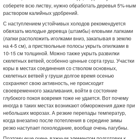
соберете всю листву, нужно обработать деревья 5%-ным
раствором калийных удобрений.
С наступлением устойчивых холодов рекомендуется
обвязать молодые деревца (штамбы) еловыми лапками
(лапки расположить иголками вниз, закапывая в землю
на 4-5 см), а приствольные полосы укрыть опилками в
10-15 см толщиной. Можно также укрыть развилки
скелетных ветвей, особенно ценные сорта груш. Участки
коры в местах соединения со стволом основных,
скелетных ветвей у груши долгое время осенью
сохраняют свою активность, не происходит
своевременного закаливания, войти в состояние
глубокого покоя вовремя тоже не удается. Вот почему
иногда в таких местах возникают обморожения даже при
небольших морозах. А резкие перепады температур,
когда внезапно после потепления в середине зимы
резко наступает похолодание, вообще очень пагубны.
Поэтому еще очень важным элементом подготовки к