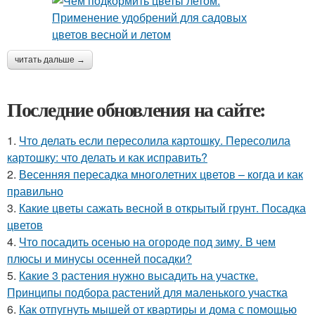
читать дальше →
Последние обновления на сайте:
1.
Что делать если пересолила картошку. Пересолила
картошку: что делать и как исправить?
2.
Весенняя пересадка многолетних цветов – когда и как
правильно
3.
Какие цветы сажать весной в открытый грунт. Посадка
цветов
4.
Что посадить осенью на огороде под зиму. В чем
плюсы и минусы осенней посадки?
5.
Какие 3 растения нужно высадить на участке.
Принципы подбора растений для маленького участка
6.
Как отпугнуть мышей от квартиры и дома с помощью