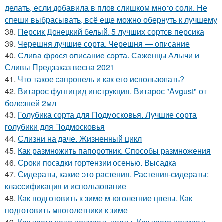
делать, если добавила в плов слишком много соли. Не
спеши выбрасывать, всё еще можно обернуть к лучшему
38.
Персик Донецкий белый. 5 лучших сортов персика
39.
Черешня лучшие сорта. Черешня — описание
40.
Слива фрося описание сорта. Саженцы Алычи и
Сливы Предзаказ весна 2021
41.
Что такое сапропель и как его использовать?
42.
Витарос фунгицид инструкция. Витарос "Avgust" от
болезней 2мл
43.
Голубика сорта для Подмосковья. Лучшие сорта
голубики для Подмосковья
44.
Слизни на даче. Жизненный цикл
45.
Как размножить папоротник. Способы размножения
46.
Сроки посадки гортензии осенью. Высадка
47.
Сидераты, какие это растения. Растения-сидераты:
классификация и использование
48.
Как подготовить к зиме многолетние цветы. Как
подготовить многолетники к зиме
49.
Как часто надо поливать цветы. Как часто поливать