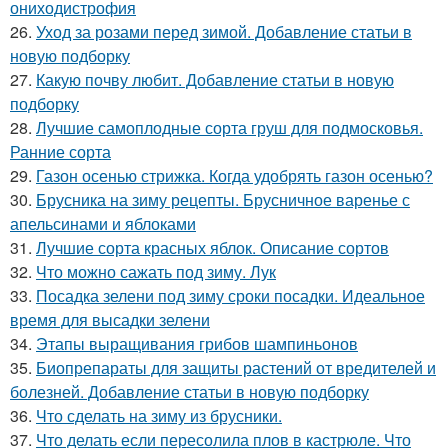
ониходистрофия
26.
Уход за розами перед зимой. Добавление статьи в
новую подборку
27.
Какую почву любит. Добавление статьи в новую
подборку
28.
Лучшие самоплодные сорта груш для подмосковья.
Ранние сорта
29.
Газон осенью стрижка. Когда удобрять газон осенью?
30.
Брусника на зиму рецепты. Брусничное варенье с
апельсинами и яблоками
31.
Лучшие сорта красных яблок. Описание сортов
32.
Что можно сажать под зиму. Лук
33.
Посадка зелени под зиму сроки посадки. Идеальное
время для высадки зелени
34.
Этапы выращивания грибов шампиньонов
35.
Биопрепараты для защиты растений от вредителей и
болезней. Добавление статьи в новую подборку
36.
Что сделать на зиму из брусники.
37.
Что делать если пересолила плов в кастрюле. Что