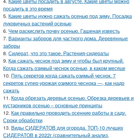
4.
Какие цветы посадить в августе. Какие цветы можно
посадить в это время
5.
Какие цветы нужно сажать осенью под зиму. Посадка
луковичных растений осенью
6.
Чем раскислить почву осенью. Гашеная известь
7.
Варианты заборов для частного дома. Деревянные
заборы
8.
Сидерат, что это такое. Растения-сидераты
9.
Как сажать чеснок под зиму и чтобы был крупный.
Когда сажать озимый чеснок осенью, в каком месяце
10.
Пять секретов когда сажать озимый чеснок. 7
секретов супер-урожая озимого чеснока —, как надо
сажать
11.
Когда обрезать деревья осенью. Обрезка деревьев и
кустарников осенью – основные принципы
12.
Как правильно проводить осенние работы в саду.
Сроки обработки
13.
Виды СИДЕРАТОВ для огорода. ТОП-10 лучших
СИДЕРАТОВ в 2022г.(сравнительный анализ,