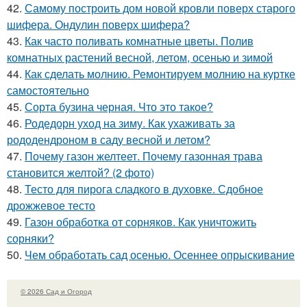
42.
Самому построить дом новой кровли поверх старого
шифера. Ондулин поверх шифера?
43.
Как часто поливать комнатные цветы. Полив
комнатных растений весной, летом, осенью и зимой
44.
Как сделать молнию. Ремонтируем молнию на куртке
самостоятельно
45.
Сорта бузина черная. Что это такое?
46.
Родедорн уход на зиму. Как ухаживать за
рододендроном в саду весной и летом?
47.
Почему газон желтеет. Почему газонная трава
становится желтой? (2 фото)
48.
Тесто для пирога сладкого в духовке. Сдобное
дрожжевое тесто
49.
Газон обработка от сорняков. Как уничтожить
сорняки?
50.
Чем обработать сад осенью. Осеннее опрыскивание
© 2026 Сад и Огород