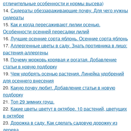
отличительные особенности и нормы высева)
14.
Сидераты обеззараживающие почву. Для чего нужны
сидераты
15.
Как и когда пересаживают лилии осенью.
Особенности осенней пересадки лилий
16.
Лучшие осенние сорта яблонь. Осенние сорта яблонь
17.
Аллергенные цветы в саду. Знать противника в лицо:
растения-аллергены
18.
Почему морковь корявая и рогатая. Добавление
статьи в новую подборку
19.
Чем удобрять осенью растения. Линейка удобрений
для осеннего внесения
20.
Какую почву любит. Добавление статьи в новую
подборку
21.
Топ 29 зимних груш.
22.
Какие цветы цветут в октябре. 10 растений, цветущих
в октябре
23.
Дорожка в саду. Как сделать садовую дорожку из
дерева