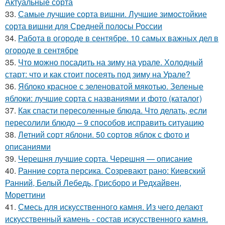
Актуальные сорта
33.
Самые лучшие сорта вишни. Лучшие зимостойкие
сорта вишни для Средней полосы России
34.
Работа в огороде в сентябре. 10 самых важных дел в
огороде в сентябре
35.
Что можно посадить на зиму на урале. Холодный
старт: что и как стоит посеять под зиму на Урале?
36.
Яблоко красное с зеленоватой мякотью. Зеленые
яблоки: лучшие сорта с названиями и фото (каталог)
37.
Как спасти пересоленные блюда. Что делать, если
пересолили блюдо – 9 способов исправить ситуацию
38.
Летний сорт яблони. 50 сортов яблок с фото и
описаниями
39.
Черешня лучшие сорта. Черешня — описание
40.
Ранние сорта персика. Созревают рано: Киевский
Ранний, Белый Лебедь, Грисборо и Редхайвен,
Мореттини
41.
Смесь для искусственного камня. Из чего делают
искусственный камень - состав искусственного камня.