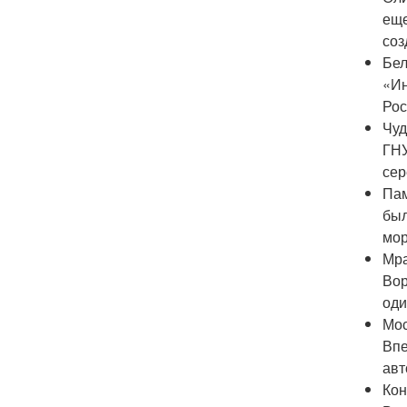
еще
соз
Бел
«Ин
Рос
Чуд
ГНУ
сер
Пам
был
мор
Мра
Вор
оди
Мос
Впе
авт
Кон