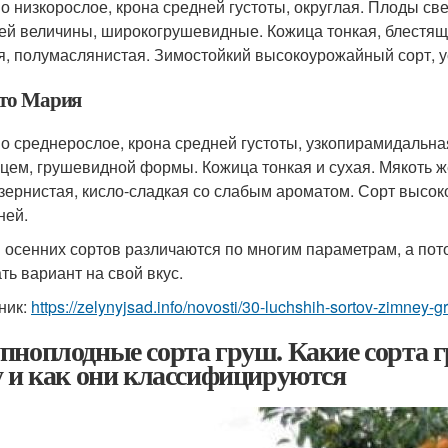
о низкорослое, крона средней густоты, округлая. Плоды с
ей величины, широкогрушевидные. Кожица тонкая, блестящ
я, полумаслянистая. Зимостойкий высокоурожайный сорт, у
то Мария
о среднерослое, крона средней густоты, узкопирамидальна
цем, грушевидной формы. Кожица тонкая и сухая. Мякоть ж
зернистая, кисло-сладкая со слабым ароматом. Сорт высок
ней.
 осенних сортов различаются по многим параметрам, а пот
ть вариант на свой вкус.
ник:
https://zelynyjsad.info/novosti/30-luchshih-sortov-zimney-
пноплодные сорта груш. Какие сорта г
у и как они классифицируются