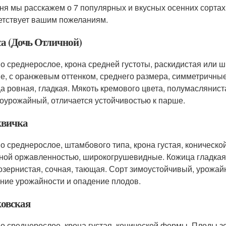
ня мы расскажем о 7 популярных и вкусных осенних сортах
етствует вашим пожеланиям.
са (Дочь Отличной)
о среднерослое, крона средней густоты, раскидистая или
е, с оранжевым оттенком, среднего размера, симметричные
а ровная, гладкая. Мякоть кремового цвета, полумасляниста
оурожайный, отличается устойчивостью к парше.
вичка
о среднерослое, штамбового типа, крона густая, коническо
ной оржавленностью, широкогрушевидные. Кожица гладкая,
озернистая, сочная, тающая. Сорт зимоустойчивый, урожайны
ние урожайности и опадение плодов.
овская
о среднерослое, крона густая, конической формы. Плоды 