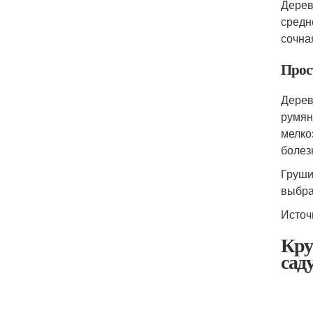
Дерев
средн
сочна
Прос
Дерев
румян
мелко
болез
Груши
выбра
Источ
Кру
сад