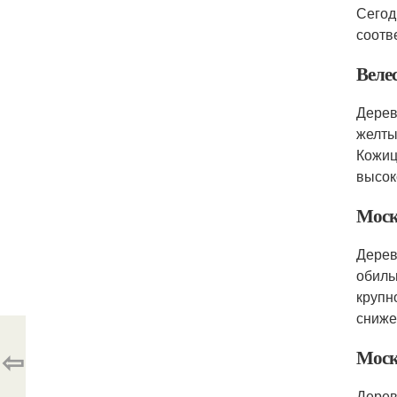
Сегод
соотв
Веле
Дерев
желты
Кожиц
высок
Моск
Дерев
обиль
крупн
сниже
⇦
Моск
Дерев