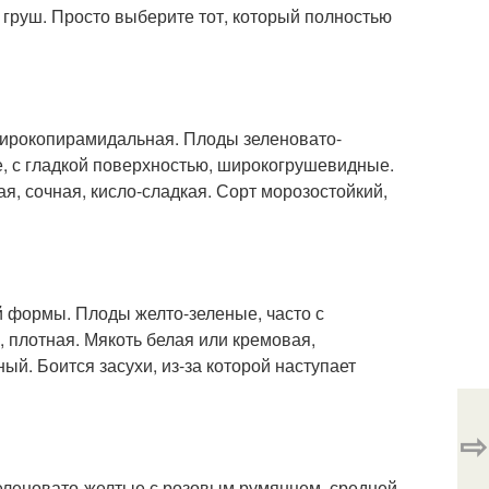
 груш. Просто выберите тот, который полностью
 широкопирамидальная. Плоды зеленовато-
, с гладкой поверхностью, широкогрушевидные.
я, сочная, кисло-сладкая. Сорт морозостойкий,
й формы. Плоды желто-зеленые, часто с
 плотная. Мякоть белая или кремовая,
й. Боится засухи, из-за которой наступает
⇨
зеленовато-желтые с розовым румянцем, средней