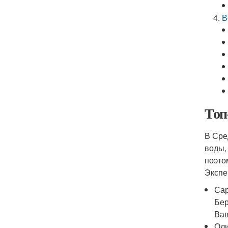
В
Топ
В Сре
воды,
поэто
Экспе
Сар
Бер
Вав
Оли