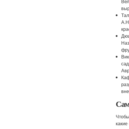
Вел
выр
Тал
А.Н
кра
Дюш
Наз
фру
Вик
сад
Авр
Каф
раз
вне
Сам
Чтобы
какие