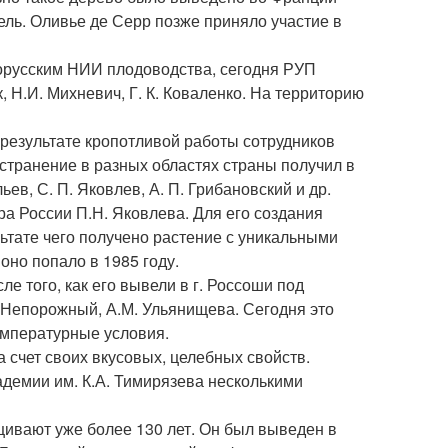
ель. Оливье де Серр позже приняло участие в
лорусским НИИ плодоводства, сегодня РУП
 Н.И. Михневич, Г. К. Коваленко. На территорию
 результате кропотливой работы сотрудников
транение в разных областях страны получил в
ев, С. П. Яковлев, А. П. Грибановский и др.
а России П.Н. Яковлева. Для его создания
льтате чего получено растение с уникальными
оно попало в 1985 году.
е того, как его вывели в г. Россоши под
 Непорожный, А.М. Ульянищева. Сегодня это
мпературные условия.
 счет своих вкусовых, целебных свойств.
демии им. К.А. Тимирязева несколькими
ивают уже более 130 лет. Он был выведен в