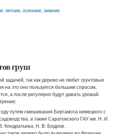
м: летние, осенние, зимние
тов груш
 задачей, так как дерево не любит грунтовые
ря на это оно пользуется большим спросом,
ся, а после регулярно будут давать урожай.
трение:
 году путем смешивания Бергамота немецкого с
адоводства, а также Саратовского ГАУ им. Н. И.
В. Кондратьева, Н. В. Бодров.
льно такое дерево было выведено во Франции