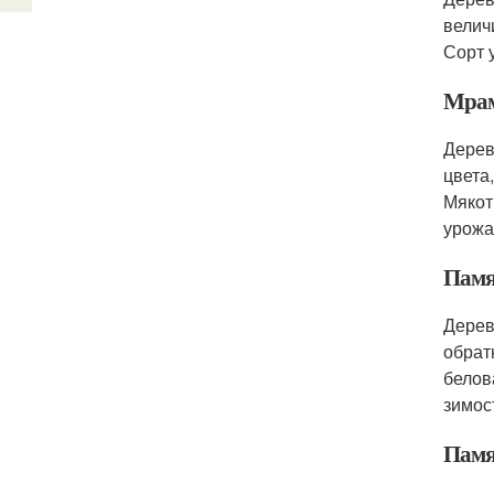
велич
Сорт 
Мра
Дерев
цвета
Мякот
урожа
Памя
Дерев
обрат
белов
зимос
Памя