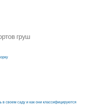
ортов груш
борку
ь в своем саду и как они классифицируются