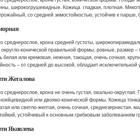
ины, широкогрушевидные. Кожица гладкая, плотная. Мякоть
урожайный, со средней зимостойкостью, устойчив к парше, б
морная
о среднерослое, крона средней густоты, широкопирамидал
, округло-конической правильной формы, ровные, размер – 
ь белая или кремовая, нежная, тающая, очень сочная, круп
йность – от средней до высокой, обладает исключительной 
ти Жегалова
о среднерослое, крона не очень густая, овально-округлая.
нояйцевидной или двояко-конической формы. Кожица тонкая
атая или светло-желтая, очень сочная, среднезернистая, м
тойкий, устойчивый к основным грибковым заболеваниям г
ти Яковлева