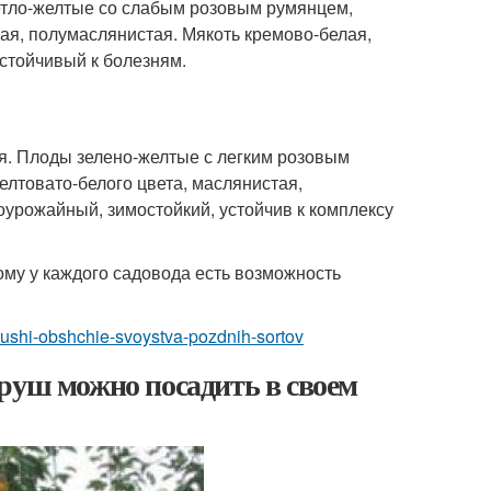
ветло-желтые со слабым розовым румянцем,
ая, полумаслянистая. Мякоть кремово-белая,
стойчивый к болезням.
я. Плоды зелено-желтые с легким розовым
елтовато-белого цвета, маслянистая,
оурожайный, зимостойкий, устойчив к комплексу
ому у каждого садовода есть возможность
grushi-obshchie-svoystva-pozdnih-sortov
руш можно посадить в своем