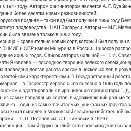
 в 1847 году. Автором оригинатором является А. Г. Буабюн
дании более десятка новых разновидностей.
орусская поздняя – такой вид был получен в 1989 году Бе
ститут плодоводства» НАН Беларуси. Авторы — М.Г. Мялик,
сии была ввезена только в 2002 году.
есница – сравнительно новый сорт, который был получен в
 ВНИИГ и СПР имени Мичурина в России. Широкое распрос
едине 2000-х годов. Список авторов большой — Н. И. Савель
яти Яковлева — последнее творение великого селекционер
а проведена долгая работа сроком в несколько лет, в резу
озостойкими характеристиками. В Государственный реестр 
морная – в Госреестр дерево было внесено в 1965 году посл
онежем и адаптировали к выращиванию оригинаторы Г. Д.
н из самых популярных сортов, выдерживающий разные те
квичка – один из самых почитаемых, уникальных фруктов за
рвые был выведен в Московской сельскохозяйственной ака
орами — С.П. Потаповым, С.Т. Чижовым в 1979 г.
ференция – такой фрукт английского происхождения выращ