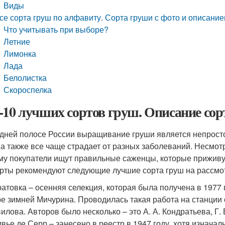
Виды
се сорта груш по алфавиту. Сорта груши с фото и описание
Что учитывать при выборе?
Летние
Лимонка
Лада
Белолистка
Скороспелка
-10 лучших сортов груш. Описание сор
дней полосе России выращивание груши является непростой
 а также все чаще страдает от разных заболеваний. Несмот
му покупатели ищут правильные саженцы, которые приживут
рты рекомендуют следующие лучшие сорта груш на рассмо
атовка – осенняя селекция, которая была получена в 1977
е зимней Мичурина. Проводилась такая работа на станции с
илова. Авторов было несколько – это А. А. Кондратьева, Г. 
вье де Серр – занесено в реестр в 1947 году, хотя изнача