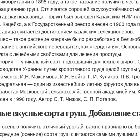
икобритании в 1895 году, а такое название получил в чес
ащиванию груш. Отличается хорошей засухоустойчивостью
гарская красавица – фрукт был выведен Казахским НИИ п
. Кацейко, а в Государственный реестр внесен с 1960 года 
савица считается достижением казахских селекционеров.
ес – такое растение впервые было разработано в Великоб
вание с английского переводится, как «герцогиня». Основ
кта с лечебными свойствами для лечения простуды.
тория — уникальный сорт, подходящий для южных широт. 
оводства Украины путем кропотливого труда целой группы у
аменко, И.Н. Максимова, И.Н. Бойко, Г. И. Куликов, П.В. Гр
едральная — один из известнейших летних фруктов для в
работан Московской сельскохозяйственной академией им. К
сен в 1990 году. Автор С. Т. Чижов, С. П. Потапов.
ые вкусные сорта груш. Добавление ст
 осенью получить отличный урожай, важно правильно выбр
 средние (осенние) сорта груш считаются самыми лучшими.