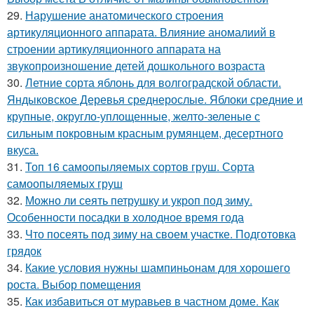
29.
Нарушение анатомического строения
артикуляционного аппарата. Влияние аномалиий в
строении артикуляционного аппарата на
звукопроизношение детей дошкольного возраста
30.
Летние сорта яблонь для волгоградской области.
Яндыковское Деревья среднерослые. Яблоки средние и
крупные, округло-уплощенные, желто-зеленые с
сильным покровным красным румянцем, десертного
вкуса.
31.
Топ 16 самоопыляемых сортов груш. Сорта
самоопыляемых груш
32.
Можно ли сеять петрушку и укроп под зиму.
Особенности посадки в холодное время года
33.
Что посеять под зиму на своем участке. Подготовка
грядок
34.
Какие условия нужны шампиньонам для хорошего
роста. Выбор помещения
35.
Как избавиться от муравьев в частном доме. Как