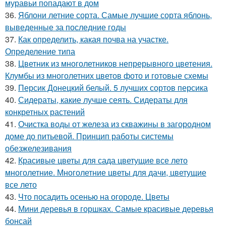
муравьи попадают в дом
36.
Яблони летние сорта. Самые лучшие сорта яблонь,
выведенные за последние годы
37.
Как определить, какая почва на участке.
Определение типа
38.
Цветник из многолетников непрерывного цветения.
Клумбы из многолетних цветов фото и готовые схемы
39.
Персик Донецкий белый. 5 лучших сортов персика
40.
Сидераты, какие лучше сеять. Сидераты для
конкретных растений
41.
Очистка воды от железа из скважины в загородном
доме до питьевой. Принцип работы системы
обезжелезивания
42.
Красивые цветы для сада цветущие все лето
многолетние. Многолетние цветы для дачи, цветущие
все лето
43.
Что посадить осенью на огороде. Цветы
44.
Мини деревья в горшках. Самые красивые деревья
бонсай