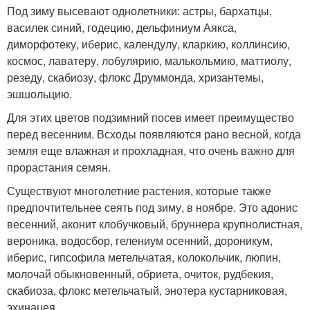
Под зиму высевают однолетники: астры, бархатцы,
василек синий, годецию, дельфиниум Аякса,
диморфотеку, иберис, календулу, кларкию, коллинсию,
космос, лаватеру, лобулярию, малькольмию, маттиолу,
резеду, скабиозу, флокс Друммонда, хризантемы,
эшшольцию.
Для этих цветов подзимний посев имеет преимущество
перед весенним. Всходы появляются рано весной, когда
земля еще влажная и прохладная, что очень важно для
прорастания семян.
Существуют многолетние растения, которые также
предпочтительнее сеять под зиму, в ноябре. Это адонис
весенний, аконит клобучковый, бруннера крупнолистная,
вероника, водосбор, гелениум осенний, дороникум,
иберис, гипсофила метельчатая, колокольчик, люпин,
молочай обыкновенный, обриета, очиток, рудбекия,
скабиоза, флокс метельчатый, энотера кустарниковая,
эхинацея.