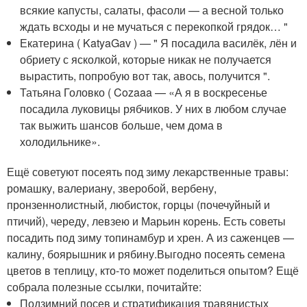
всякие капусты, салаты, фасоли — а весной только
ждать всходы и не мучаться с перекопкой грядок… "
Екатерина ( KatyaGav ) — " Я посадила василёк, лён и
обриету с ясколкой, которые никак не получается
вырастить, попробую вот так, авось, получится ".
Татьяна Головко ( Cozaaa — «А я в воскресенье
посадила луковицы рябчиков. У них в любом случае
так выжить шансов больше, чем дома в
холодильнике».
Ещё советуют посеять под зиму лекарственные травы:
ромашку, валериану, зверобой, вербену,
пронзеннолистный, любисток, горцы (почечуйный и
птичий), череду, левзею и Марьин корень. Есть советы
посадить под зиму топинамбур и хрен. А из саженцев —
калину, боярышник и рябину.Выгодно посеять семена
цветов в теплицу, кто-то может поделиться опытом? Ещё
собрала полезные ссылки, почитайте:
Подзимний посев и стратификация травянистых