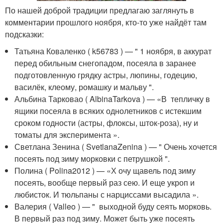
По нашей доброй традиции предлагаю заглянуть в
комментарии прошлого ноября, кто-то уже найдёт там
подсказки:
Татьяна Коваленко ( k56783 ) — " 1 ноября, в аккурат
перед обильным снегопадом, посеяла в заранее
подготовленную грядку астры, люпины, годецию,
василёк, клеому, ромашку и мальву ".
Альбина Тарковао ( AlbinaTarkova ) — «В тепличку в
ящики посеяла в всяких однолетников с истекшим
сроком годности (астры, флоксы, шток-роза), ну и
томаты для эксперимента ».
Светлана Зенина ( SvetlanaZenina ) — " Очень хочется
посеять под зиму морковки с петрушкой ".
Полина ( Polina2012 ) — «Х очу щавель под зиму
посеять, вообще первый раз сею. И еще укроп и
любисток. И тюльпаны с нарциссами высадила ».
Валерия ( Valleo ) — " выходной буду сеять морковь.
В первый раз под зиму. Может быть уже посеять