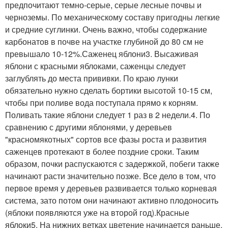
предпочитают темно-серые, серые лесные почвы и
черноземы. По механическому составу пригодны легкие
и средние суглинки. Очень важно, чтобы содержание
карбонатов в почве на участке глубиной до 80 см не
превышало 10-12%.Саженец яблони3. Высаживая
яблони с красными яблоками, саженцы следует
заглублять до места прививки. По краю лунки
обязательно нужно сделать бортики высотой 10-15 см,
чтобы при поливе вода поступала прямо к корням.
Поливать такие яблони следует 1 раз в 2 недели.4. По
сравнению с другими яблонями, у деревьев
"красномякотных" сортов все фазы роста и развития
саженцев протекают в более поздние сроки. Таким
образом, почки распускаются с задержкой, побеги также
начинают расти значительно позже. Все дело в том, что
первое время у деревьев развивается только корневая
система, зато потом они начинают активно плодоносить
(яблоки появляются уже на второй год).Красные
яблоки5. На нижних ветках цветение начинается раньше,