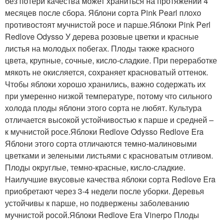
без потери качества может храниться на протяжении 4
месяцев после сбора. Яблони сорта Pink Pearl плохо
противостоят мучнистой росе и парше.Яблоки Pink Perl
Redlove Odysso У дерева розовые цветки и красные
листья на молодых побегах. Плоды также красного
цвета, крупные, сочные, кисло-сладкие. При переработке
мякоть не окисляется, сохраняет красноватый оттенок.
Чтобы яблоки хорошо хранились, важно содержать их
при умеренно низкой температуре, потому что сильного
холода плоды яблони этого сорта не любят. Культура
отличается высокой устойчивостью к парше и средней –
к мучнистой росе.Яблоки Redlove Odysso Redlove Era
Яблони этого сорта отличаются темно-малиновыми
цветками и зелеными листьями с красноватым отливом.
Плоды округлые, темно-красные, кисло-сладкие.
Наилучшие вкусовые качества яблоки сорта Redlove Era
приобретают через 3-4 недели после уборки. Деревья
устойчивы к парше, но подвержены заболеванию
мучнистой росой.Яблоки Redlove Era Vinerpo Плоды