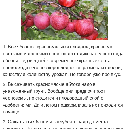
1. Все яблони с красномясыми плодами, красными
цветками и листьями произошли от дикорастущего вида
яблони Недзвецкий. Современные красные сорта
превосходят его по скороплодности, размерам плодов,
качеству и количеству урожая. Не говоря уже про вкус.
2. Высаживать красномясые яблоки надо в
унавоженный грунт. Вообще они предпочитают
черноземы, но сгодится и плодородный слой с
удобрениями. Да и летом подкармливать их приходится
почаще.
3. Сажать эти яблони и заглублять надо до места
прививки. После посадки поливать деревья нужно один