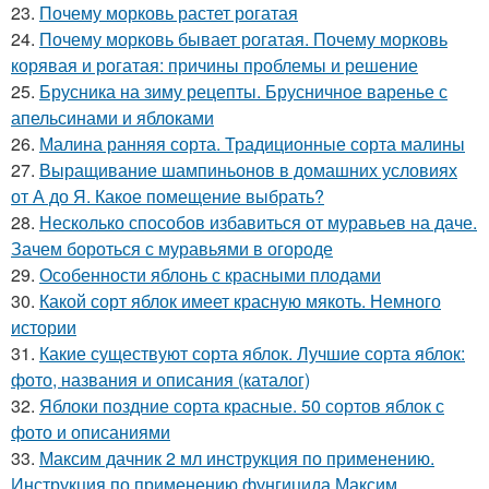
23.
Почему морковь растет рогатая
24.
Почему морковь бывает рогатая. Почему морковь
корявая и рогатая: причины проблемы и решение
25.
Брусника на зиму рецепты. Брусничное варенье с
апельсинами и яблоками
26.
Малина ранняя сорта. Традиционные сорта малины
27.
Выращивание шампиньонов в домашних условиях
от А до Я. Какое помещение выбрать?
28.
Несколько способов избавиться от муравьев на даче.
Зачем бороться с муравьями в огороде
29.
Особенности яблонь с красными плодами
30.
Какой сорт яблок имеет красную мякоть. Немного
истории
31.
Какие существуют сорта яблок. Лучшие сорта яблок:
фото, названия и описания (каталог)
32.
Яблоки поздние сорта красные. 50 сортов яблок с
фото и описаниями
33.
Максим дачник 2 мл инструкция по применению.
Инструкция по применению фунгицида Максим