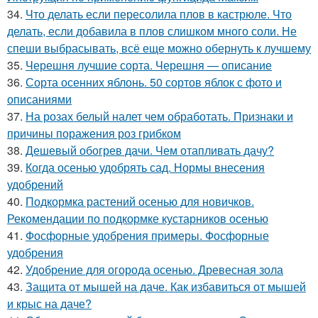
34.
Что делать если пересолила плов в кастрюле. Что
делать, если добавила в плов слишком много соли. Не
спеши выбрасывать, всё еще можно обернуть к лучшему
35.
Черешня лучшие сорта. Черешня — описание
36.
Сорта осенних яблонь. 50 сортов яблок с фото и
описаниями
37.
На розах белый налет чем обработать. Признаки и
причины поражения роз грибком
38.
Дешевый обогрев дачи. Чем отапливать дачу?
39.
Когда осенью удобрять сад. Нормы внесения
удобрений
40.
Подкормка растений осенью для новичков.
Рекомендации по подкормке кустарников осенью
41.
Фосфорные удобрения примеры. Фосфорные
удобрения
42.
Удобрение для огорода осенью. Древесная зола
43.
Защита от мышей на даче. Как избавиться от мышей
и крыс на даче?