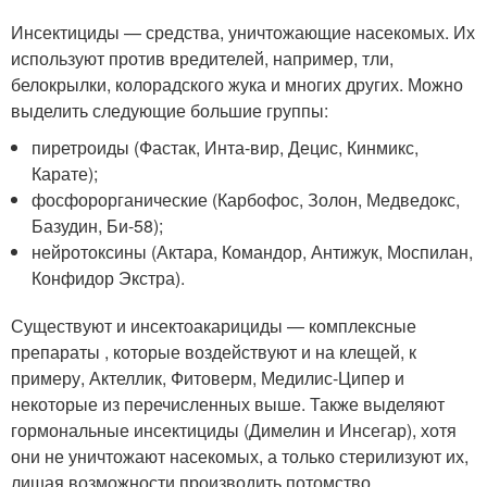
Инсектициды — средства, уничтожающие насекомых. Их
используют против вредителей, например, тли,
белокрылки, колорадского жука и многих других. Можно
выделить следующие большие группы:
пиретроиды (Фастак, Инта-вир, Децис, Кинмикс,
Карате);
фосфорорганические (Карбофос, Золон, Медведокс,
Базудин, Би-58);
нейротоксины (Актара, Командор, Антижук, Моспилан,
Конфидор Экстра).
Существуют и инсектоакарициды — комплексные
препараты , которые воздействуют и на клещей, к
примеру, Актеллик, Фитоверм, Медилис-Ципер и
некоторые из перечисленных выше. Также выделяют
гормональные инсектициды (Димелин и Инсегар), хотя
они не уничтожают насекомых, а только стерилизуют их,
лишая возможности производить потомство.