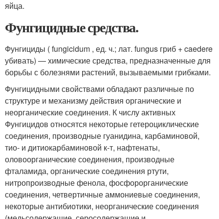
яйца.
Фунгицидные средства.
Фунгициды ( fungicidum , ед. ч.; лат. fungus гриб + caedere
убивать) — химические средства, предназначенные для
борьбы с болезнями растений, вызываемыми грибками.
Фунгицидными свойствами обладают различные по
структуре и механизму действия органические и
неорганические соединения. К числу активных
Фунгицидов относятся некоторые гетероциклические
соединения, производные гуанидина, карбаминовой,
тио- и дитиокарбаминовой к-т, нафтенаты,
оловоорганические соединения, производные
фталамида, органические соединения ртути,
нитропроизводные фенола, фосфорорганические
соединения, четвертичные аммониевые соединения,
некоторые антибиотики, неорганические соединения
(медьсодержащие, серосодержащие и