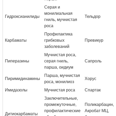
Серая и
монилиальная
Гидроксианилиды
Тельдор
гниль, мучнистая
роса
Профилактика
Карбаматы
грибковых
Превикур
заболеваний
Мучнистая роса,
Пиперазины
серая гниль,
Сапроль
парша, оидиум
Парша, мучнистая
Пиримидинамины
Хорус
роса, монилиоз
Имидазолы
Мучнистая роса
Спартак
Заключительные,
промежуточные,
Поликарбацин,
профилактические
Акробат МЦ,
Дитиокарбаматы