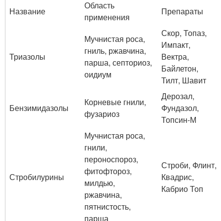
Область
Название
Препараты
применения
Скор, Топаз,
Мучнистая роса,
Импакт,
гниль, ржавчина,
Триазолы
Вектра,
парша, септориоз,
Байлетон,
оидиум
Тилт, Шавит
Дерозал,
Корневые гнили,
Бензимидазолы
Фундазол,
фузариоз
Топсин-М
Мучнистая роса,
гнили,
пероноспороз,
Строби, Флинт,
фитофтороз,
Стробилурины
Квадрис,
милдью,
Кабрио Топ
ржавчина,
пятнистость,
парша