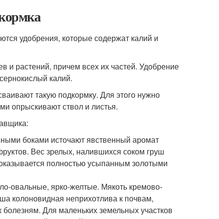
дкормка
уются удобрения, которые содержат калий и
в и растений, причем всех их частей. Удобрение
 сернокислый калий.
ваивают такую подкормку. Для этого нужно
ми опрыскивают ствол и листья.
авщика:
ными боками источают явственный аромат
 фруктов. Вес зрелых, налившихся соком груш
а оказывается полностью усыпанным золотыми
ло-овальные, ярко-желтые. Мякоть кремово-
руша колоновидная неприхотлива к почвам,
к болезням. Для маленьких земельных участков