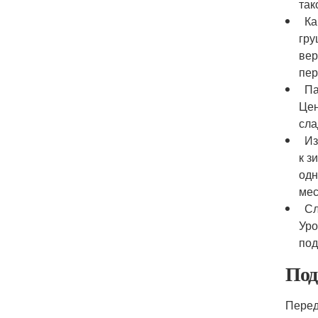
так
Кар
гру
вер
пер
Пав
Цен
сла
Изу
к з
одн
мес
Сла
Уро
под
Под
Перед