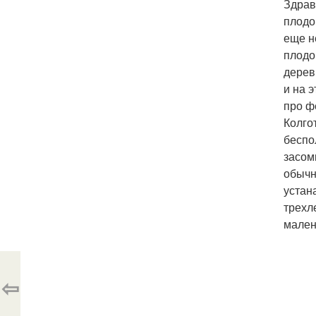
Здрав
плодо
еще н
плодо
дерев
и на 
про ф
Колго
беспо
засом
обычн
устан
трехл
мален
⇦