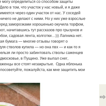
не могу определиться со способом защиты
ело в том, что участок у нас новый, и я даже
 имеется через один участок от нас. У соседей
 ничего не делают с ними. Но у них уже взрослые
еред заморозками хорошенько окучила торфом,
 вот, начитавшись тут рассказов про грызунов и
бои, садовая лента, колготки…))) Лапника нет.
гая бумага — многие отзывы говорят о
ля стволов купила — но она пвх — и как-то я
нельзя ли просто забинтовать стволы саженцев
московье, в Пущино. Уже выпал снег,
саженцы все стоят незакрытые. Одна яблонька
 посоветуйте, пожалуйста, как мне защитить мои
⇨