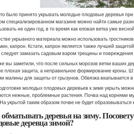
-то было принято укрывать молодые плодовые деревья при 
ом специализированном магазине можно найти самые раз
ьзовать не один год, в то время как еловая ветка уже весн
естве укрывного материала можно использовать тростников
мин, капрон. Кстати, капрон является также лучшей защито
, следует замазать садовым варом трещины и повреждения
же вы заметили, что после сильных морозов ветки ваших де
не плохая защита, а неправильное формирование кроны. 
ми малины для защиты от грызунов. Обвязка вкапывается в 
одготовке молодых плодовых деревьев к зиме укрыть можно 
ются нежные, проблемные растения. Почва над корнями му
 На укрытой таким образом почве не будет образовываться 
 обматывать деревья на зиму. Посовет
довые деревца зимой?