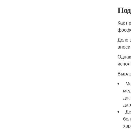
Под
Как п
фосфо
Дело 
вноси
Однак
испол
Вырас
Мед
мед
дос
дар
Дек
бел
хар