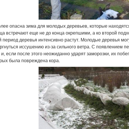
лее опасна зима для молодых деревьев, которые находятся
ца встречают еще не до конца окрепшими, а ко второй подход
й период деревья интенсивно растут. Молодые деревья мо
ргнуться иссушению из-за сильного ветра. С появлением п
, и, если после этого неожиданно ударят заморозки, их побе
орых была повреждена кора.