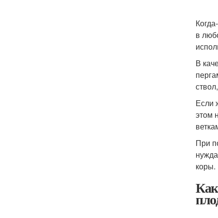
Когда
в люб
испол
В кач
перга
ствол
Если 
этом 
ветка
При п
нужда
коры.
Как
пло