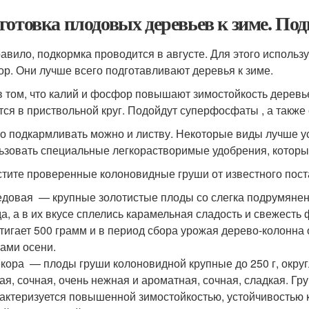
готовка плодовых деревьев к зиме. По
равило, подкормка проводится в августе. Для этого использ
р. Они лучше всего подготавливают деревья к зиме.
в том, что калий и фосфор повышают зимостойкость деревье
тся в приствольной круг. Подойдут суперфосфаты , а также
о подкармливать можно и листву. Некоторые виды лучше ус
ьзовать специальные легкорастворимые удобрения, которы
тите проверенные колоновидные груши от известного пост
овая — крупные золотистые плоды со слегка подрумянен
а, а в их вкусе сплелись карамельная сладость и свежесть
тигает 500 грамм и в период сбора урожая дерево-колонн
ами осени.
ора — плоды груши колоновидной крупные до 250 г, округ
ая, сочная, очень нежная и ароматная, сочная, сладкая. Г
актеризуется повышенной зимостойкостью, устойчивостью 