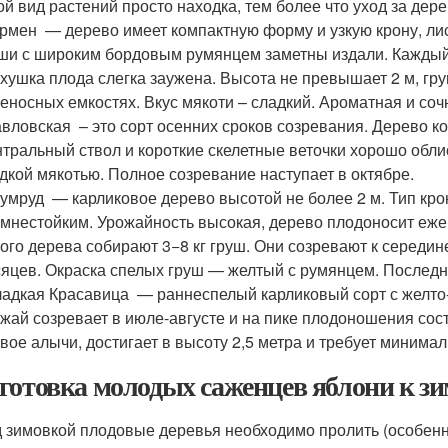
ой вид растений просто находка, тем более что уход за д
мен — дерево имеет компактную форму и узкую крону, ли
ши с широким бордовым румянцем заметны издали. Каждый п
хушка плода слегка заужена. Высота не превышает 2 м, гр
еносных емкостях. Вкус мякоти – сладкий. Ароматная и сочн
ловская – это сорт осенних сроков созревания. Дерево ко
тральный ствол и короткие скелетные веточки хорошо обл
дкой мякотью. Полное созревание наступает в октябре.
мруд — карликовое дерево высотой не более 2 м. Тип кро
имнестойким. Урожайность высокая, дерево плодоносит еже
ого дерева собирают 3−8 кг груш. Они созревают к середин
яцев. Окраска спелых груш — желтый с румянцем. Последн
дкая Красавица — раннеспелый карликовый сорт с желто
жай созревает в июле-августе и на пике плодоношения сос
вое алычи, достигает в высоту 2,5 метра и требует миним
готовка молодых саженцев яблони к зим
 зимовкой плодовые деревья необходимо пролить (особенно