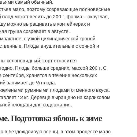
еревьями самый обычный.
стьев мало, поэтому созревающие полновесные
лод может весить до 200 г, форма – округлая,
ушу можно выращивать в контейнерах и
ая груша созревает в августе.
мпактное, с узкой цилиндрической кроной.
иственные. Плоды внушительные с сочной и
ны колоновидный, сорт относится
годно. Плоды больше средних, массой 200 г. С
е сентября, хранятся в течение нескольких
ий занимает до ⅓ плода.
-зелеными румяными плодами отменного вкуса.
тавляет 12 кг. Деревце выращено на карликовом
альной площади для содержания.
е. Подготовка яблонь к зиме
 в бездождливую осень), в этом процессе мало