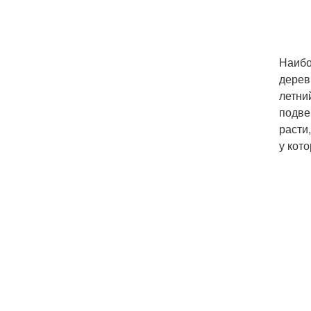
Наибо
дерев
летни
подве
расти
у кот