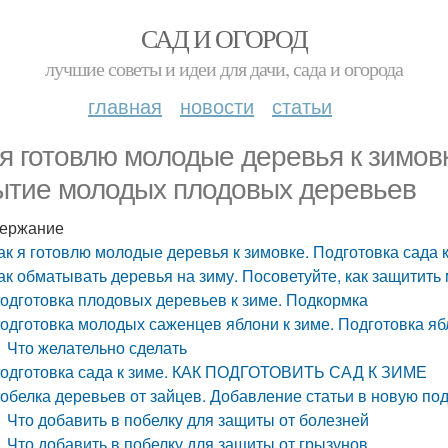
САД И ОГОРОД
лучшие советы и идеи для дачи, сада и огорода
главная
новости
статьи
 я готовлю молодые деревья к зимовк
ытие молодых плодовых деревьев
ержание
ак я готовлю молодые деревья к зимовке. Подготовка сада
ак обматывать деревья на зиму. Посоветуйте, как защитит
одготовка плодовых деревьев к зиме. Подкормка
одготовка молодых саженцев яблони к зиме. Подготовка яб
Что желательно сделать
одготовка сада к зиме. КАК ПОДГОТОВИТЬ САД К ЗИМЕ
обелка деревьев от зайцев. Добавление статьи в новую по
Что добавить в побелку для защиты от болезней
Что добавить в побелку для защиты от грызунов