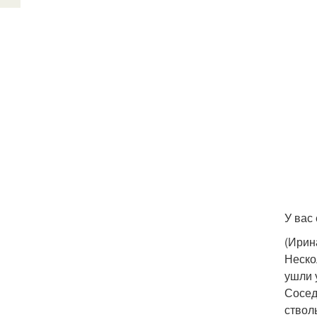
У вас
(Ирин
Неско
ушли 
Сосед
ствол