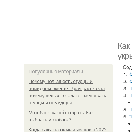
Как
укр
Сод
Популярные материалы
К
К
Почему нельзя есть огурцы и
П
помидоры вместе. Врач рассказал,
П
почему нельзя в салате смешивать
огурцы и помидоры
П
Мотоблок, какой выбрать. Как
П
выбрать мотоблок?
Когда сажать озимый чеснок в 2022