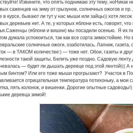
ствуйте! Извините, что опять поднимаю эту тему, ноНикак 
вых саженцев на зиму от грызунов, солнечных ожогов и пр. Д
е в курсе, бывают ли тут у нас мыши или зайцы)) хотя лесок
вых деревьев нет. А те, у которых яблони есть, говорят, что
ья.Саженцы (яблони и вишни) мы посадили осенью. Я их п
этом думала успокоиться, так как все сорта зимостойкие. Но
евральские солнечные ожоги, озаботилась. Лапник, газета, о
ток — в ТАКОМ количестве:) — тоже нет. Обои, газеты и дру
лезности такой защиты. Белить уже поздно. Садовую ленту д
невалась — будет ли дышать деревце под этой лентой((( А 
ым бинтом? Или его тоже мыши прогрызают? Участок в Под
авливается отрицательная температура потихоньку, а мои 
етка, пять колонок, и вишенки. Дорогие опытные садоводы!)
ькие деревца зимой!