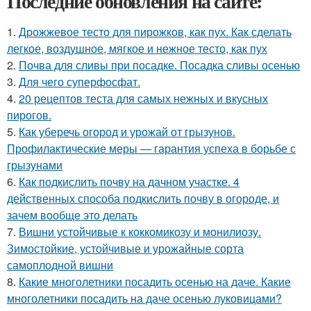
Последние обновления на сайте:
1.
Дрожжевое тесто для пирожков, как пух. Как сделать
легкое, воздушное, мягкое и нежное тесто, как пух
2.
Почва для сливы при посадке. Посадка сливы осенью
3.
Для чего суперфосфат.
4.
20 рецептов теста для самых нежных и вкусных
пирогов.
5.
Как уберечь огород и урожай от грызунов.
Профилактические меры — гарантия успеха в борьбе с
грызунами
6.
Как подкислить почву на дачном участке. 4
действенных способа подкислить почву в огороде, и
зачем вообще это делать
7.
Вишни устойчивые к коккомикозу и монилиозу.
Зимостойкие, устойчивые и урожайные сорта
самоплодной вишни
8.
Какие многолетники посадить осенью на даче. Какие
многолетники посадить на даче осенью луковицами?