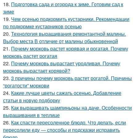
18.
Подготовка сада и огорода к зиме. Готовим сад к
зиме
19.
Чем осенью подкормить кустарники. Рекомендации
по подкормке кустарников осенью
20.
Технология выращивания ремонтантной малины.
Выбор места В отличие от малины обыкновенной
21.
Почему морковь растет корявая и рогатая. Почему
морковь растет рогатая
22.
Почему морковь вырастает уродливая. Почему
морковь вырастает корявой?
23.
3 причины почему морковь растет рогатой. Причины
“рогатости” моркови
24.
Какие лучше цветы сажать осенью. Добавление
статьи в новую подборку
25.
Как выращивать шампиньоны на даче. Особенности
выращивания в теплице
26.
Как спасти пересоленное блюдо. Что делать, если
пересолили еду — способы и подсказки исправить
блюдо