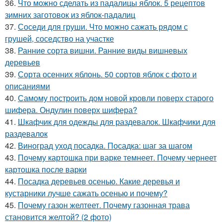
36.
Что можно сделать из падалицы яблок. 5 рецептов
зимних заготовок из яблок-падалиц
37.
Соседи для груши. Что можно сажать рядом с
грушей, соседство на участке
38.
Ранние сорта вишни. Ранние виды вишневых
деревьев
39.
Сорта осенних яблонь. 50 сортов яблок с фото и
описаниями
40.
Самому построить дом новой кровли поверх старого
шифера. Ондулин поверх шифера?
41.
Шкафчик для одежды для раздевалок. Шкафчики для
раздевалок
42.
Виноград уход посадка. Посадка: шаг за шагом
43.
Почему картошка при варке темнеет. Почему чернеет
картошка после варки
44.
Посадка деревьев осенью. Какие деревья и
кустарники лучше сажать осенью и почему?
45.
Почему газон желтеет. Почему газонная трава
становится желтой? (2 фото)