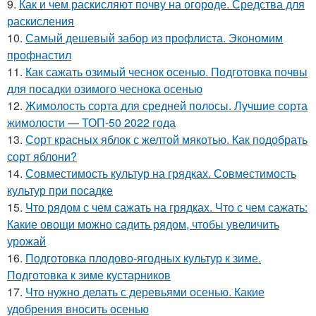
9.
Как и чем раскисляют почву на огороде. Средства для
раскисления
10.
Самый дешевый забор из профлиста. Экономим
профнастил
11.
Как сажать озимый чеснок осенью. Подготовка почвы
для посадки озимого чеснока осенью
12.
Жимолость сорта для средней полосы. Лучшие сорта
жимолости — ТОП-50 2022 года
13.
Сорт красных яблок с желтой мякотью. Как подобрать
сорт яблони?
14.
Совместимость культур на грядках. Совместимость
культур при посадке
15.
Что рядом с чем сажать на грядках. Что с чем сажать:
Какие овощи можно садить рядом, чтобы увеличить
урожай
16.
Подготовка плодово-ягодных культур к зиме.
Подготовка к зиме кустарников
17.
Что нужно делать с деревьями осенью. Какие
удобрения вносить осенью