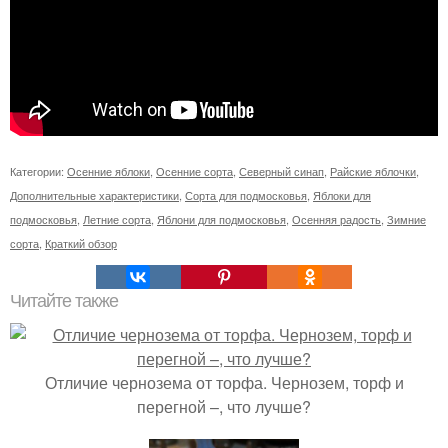
Категории:
Осенние яблоки
,
Осенние сорта
,
Северный синап
,
Райские яблочки
,
Дополнительные характеристики
,
Сорта для подмосковья
,
Яблоки для
подмосковья
,
Летние сорта
,
Яблони для подмосковья
,
Осенняя радость
,
Зимние
сорта
,
Краткий обзор
Читайте также
Отличие чернозема от торфа. Чернозем, торф и
перегной –, что лучше?