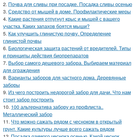
2.
Почва для сливы при посадке. Посадка сливы осенью
3.
Средство от мышей в доме. Профилактические меры
4.
Какие растения отпугнут крыс и мышей с вашего
участка. Каких запахов боятся мыши?
5.
Как улучшить глинистую почву. Определение
глинистой почвы
6.
Биологическая защита растений от вредителей. Типы
и принципы действия биопрепаратов
7.
Выбор самого дешевого забора. Выбираем материал
для ограждения
8.
Варианты заборов для частного дома. Деревянные
заборы
9.
Из чего построить недорогой забор для дачи. Что нам
стоит забор построить
10.
100 альтернатива забору из профлиста..
Металлический забор
11.
Что можно сажать рядом с чесноком в открытый
грунт. Какие культуры лучше всего сажать рядом
12.
Посадка озимого чеснока осенью. Какой чеснок