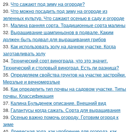
29.
Что сажают под зиму на огороде?
30.
Что можно посадить под зиму на огороде из
зеленных культур. Что сажают осенью в саду и огороде
31.
Малина ранняя сорта. Традиционные сорта малины
32.
Выращивание шампиньонов в подвале. Каким
должен быть подвал для выращивания грибов
33.
Как использовать золу на дачном участке. Когда
заготавливать золу
34.
Технический сорт винограда, что это значит.
Технический и столовый виноград. Есть ли разница?
35.
Определяем свойства грунтов на участке застройки.
Мерзлые и вечномерзлые
36.
Как определить тип почвы на садовом участке. Типы
почвы. Классификация
37.
Калина Бульденеж описание. Внешний вид
38.
Галантусы когда сажать. Сорта для выращивания
39.
Осенью важно помочь огороду. Готовим огород к
зиме
40.
Древесная зола, как удобрение для огорода, как