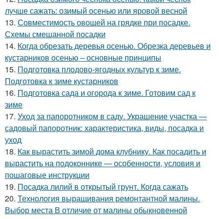
лучше сажать: озимый осенью или яровой весной
13.
Совместимость овощей на грядке при посадке.
Схемы смешанной посадки
14.
Когда обрезать деревья осенью. Обрезка деревьев и
кустарников осенью – основные принципы
15.
Подготовка плодово-ягодных культур к зиме.
Подготовка к зиме кустарников
16.
Подготовка сада и огорода к зиме. Готовим сад к
зиме
17.
Уход за папоротником в саду. Украшение участка —
садовый папоротник: характеристика, виды, посадка и
уход
18.
Как вырастить зимой дома клубнику. Как посадить и
вырастить на подоконнике — особенности, условия и
пошаговые инструкции
19.
Посадка лилий в открытый грунт. Когда сажать
20.
Технология выращивания ремонтантной малины.
Выбор места В отличие от малины обыкновенной