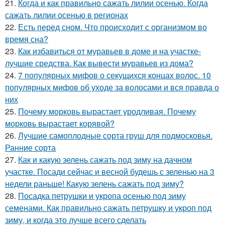
21.
Когда и как правильно сажать лилии осенью. Когда
сажать лилии осенью в регионах
22.
Есть перед сном. Что происходит с организмом во
время сна?
23.
Как избавиться от муравьев в доме и на участке-
лучшие средства. Как вывести муравьев из дома?
24.
7 популярных мифов о секущихся концах волос. 10
популярных мифов об уходе за волосами и вся правда о
них
25.
Почему морковь вырастает уродливая. Почему
морковь вырастает корявой?
26.
Лучшие самоплодные сорта груш для подмосковья.
Ранние сорта
27.
Как и какую зелень сажать под зиму на дачном
участке. Посади сейчас и весной будешь с зеленью на 3
недели раньше! Какую зелень сажать под зиму?
28.
Посадка петрушки и укропа осенью под зиму
семенами. Как правильно сажать петрушку и укроп под
зиму, и когда это лучше всего сделать