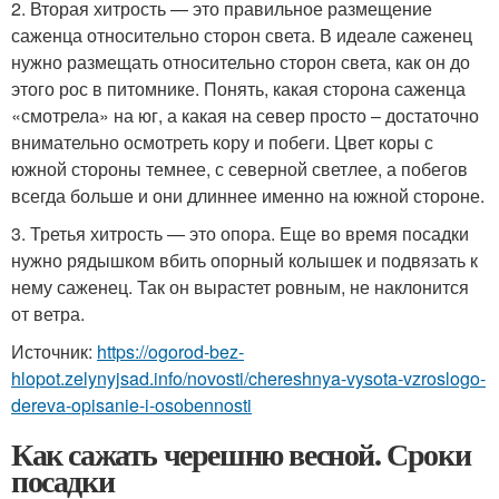
2. Вторая хитрость — это правильное размещение
саженца относительно сторон света. В идеале саженец
нужно размещать относительно сторон света, как он до
этого рос в питомнике. Понять, какая сторона саженца
«смотрела» на юг, а какая на север просто – достаточно
внимательно осмотреть кору и побеги. Цвет коры с
южной стороны темнее, с северной светлее, а побегов
всегда больше и они длиннее именно на южной стороне.
3. Третья хитрость — это опора. Еще во время посадки
нужно рядышком вбить опорный колышек и подвязать к
нему саженец. Так он вырастет ровным, не наклонится
от ветра.
Источник:
https://ogorod-bez-
hlopot.zelynyjsad.info/novosti/chereshnya-vysota-vzroslogo-
dereva-opisanie-i-osobennosti
Как сажать черешню весной. Сроки
посадки