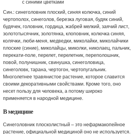
Син.: синеголовник плоский, синяя колючка, синий
чертополох, синеголов, березка луговая, будяк синий,
будячек, головник, гордица, жабрей мелкий, заячий лист,
золототысячник, золотянка, клоповник, колючка синяя,
колячки, люби-меня, медведки, миколайки, миколайчики
плоские (синие), миколайцы, миколки, николаец, пальчик,
перекати-поле, перелет, перелетник, переполошник,
повой, полунишник, свинушка, синеголовица,
синеголовк, тарана, чертогон, чертопугальник.
Многолетнее травянистое растение, которое славится
своими декоративными свойствами. Кроме того, оно
несет пользу для человека, а потому широко
применяется в народной медицине.
В медицине
Синеголовник плосколистный – это нефармакопейное
растение, официальной медициной оно не используется.