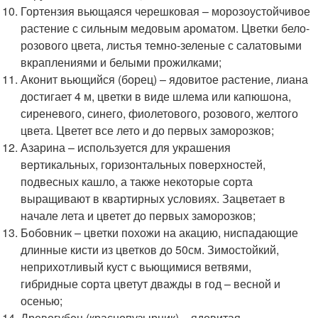
Гортензия вьющаяся черешковая – морозоустойчивое
растение с сильным медовым ароматом. Цветки бело-
розового цвета, листья темно-зеленые с салатовыми
вкраплениями и белыми прожилками;
Аконит вьющийся (борец) – ядовитое растение, лиана
достигает 4 м, цветки в виде шлема или капюшона,
сиреневого, синего, фиолетового, розового, желтого
цвета. Цветет все лето и до первых заморозков;
Азарина – используется для украшения
вертикальных, горизонтальных поверхностей,
подвесных кашло, а также некоторые сорта
выращивают в квартирных условиях. Зацветает в
начале лета и цветет до первых заморозков;
Бобовник – цветки похожи на акацию, ниспадающие
длинные кисти из цветков до 50см. Зимостойкий,
неприхотливый куст с вьющимися ветвями,
гибридные сорта цветут дважды в год – весной и
осенью;
Древогубец (краснопузырник) – ядовитая,