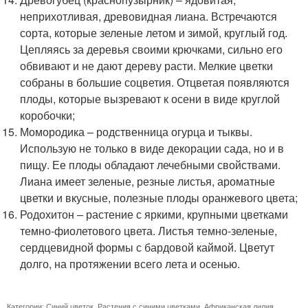
неприхотливая, древовидная лиана. Встречаются
сорта, которые зеленые летом и зимой, круглый год.
Цепляясь за деревья своими крючками, сильно его
обвивают и не дают дереву расти. Мелкие цветки
собраны в большие соцветия. Отцветая появляются
плоды, которые вызревают к осени в виде круглой
коробочки;
Момородика – родственница огурца и тыквы.
Использую не только в виде декорации сада, но и в
пищу. Ее плоды обладают лечебными свойствами.
Лиана имеет зеленые, резные листья, ароматные
цветки и вкусные, полезные плоды оранжевого цвета;
Родохитон – растение с яркими, крупными цветками
темно-фиолетового цвета. Листья темно-зеленые,
сердцевидной формы с бардовой каймой. Цветут
долго, на протяжении всего лета и осенью.
Категории:
Синий цветок
,
Растения с синими цветками
,
Африканская лилия
,