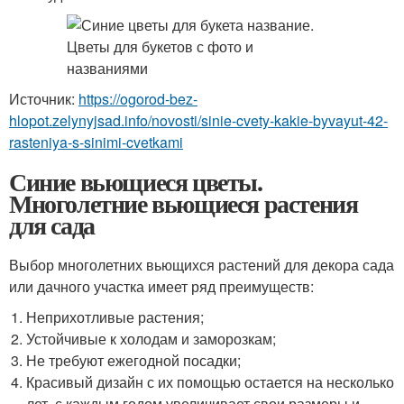
Источник:
https://ogorod-bez-
hlopot.zelynyjsad.info/novosti/sinie-cvety-kakie-byvayut-42-
rasteniya-s-sinimi-cvetkami
Синие вьющиеся цветы.
Многолетние вьющиеся растения
для сада
Выбор многолетних вьющихся растений для декора сада
или дачного участка имеет ряд преимуществ:
Неприхотливые растения;
Устойчивые к холодам и заморозкам;
Не требуют ежегодной посадки;
Красивый дизайн с их помощью остается на несколько
лет, с каждым годом увеличивает свои размеры и