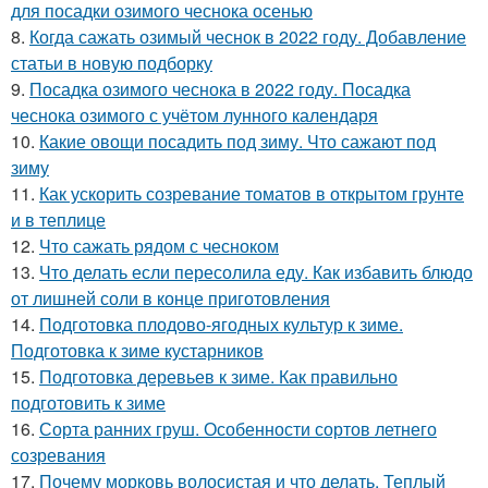
для посадки озимого чеснока осенью
8.
Когда сажать озимый чеснок в 2022 году. Добавление
статьи в новую подборку
9.
Посадка озимого чеснока в 2022 году. Посадка
чеснока озимого с учётом лунного календаря
10.
Какие овощи посадить под зиму. Что сажают под
зиму
11.
Как ускорить созревание томатов в открытом грунте
и в теплице
12.
Что сажать рядом с чесноком
13.
Что делать если пересолила еду. Как избавить блюдо
от лишней соли в конце приготовления
14.
Подготовка плодово-ягодных культур к зиме.
Подготовка к зиме кустарников
15.
Подготовка деревьев к зиме. Как правильно
подготовить к зиме
16.
Сорта ранних груш. Особенности сортов летнего
созревания
17.
Почему морковь волосистая и что делать. Теплый