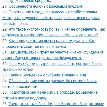
в саду. Народные средства
27.
Особенности яблонь с красными плодами
28.
Простейшие методы определения свойств почвы.
Методы определения некоторых физических и водных
свойств почвы
29.
Что такое кислотность почвы и как ее определить. Как
определить кислотность почвы с помощью сорняков?
30.
Как определить тип почвы на своем участке. Как
определить свой тип почвы и зачем
31.
Как узнать, какой грунт на участке и какой фундамент
нужен. Виды и типы грунта для фундамента.
32.
Почему яблоки внутри розовые. Пять сортов яблок с
красной мякотью
33.
Калина Бульденеж описание. Внешний вид
34.
Яблоки поздние сорта красные. 50 сортов яблок с
фото и описаниями
35.
Подготовка земли на зиму в огороде. Добавление
статьи в новую подборку
36.
Твердые сорта яблок. Гид по 9 сортам яблок, которые