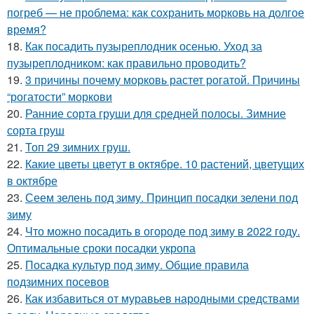
погреб — не проблема: как сохранить морковь на долгое
время?
18.
Как посадить пузыреплодник осенью. Уход за
пузыреплодником: как правильно проводить?
19.
3 причины почему морковь растет рогатой. Причины
“рогатости” моркови
20.
Ранние сорта груши для средней полосы. Зимние
сорта груш
21.
Топ 29 зимних груш.
22.
Какие цветы цветут в октябре. 10 растений, цветущих
в октябре
23.
Сеем зелень под зиму. Принцип посадки зелени под
зиму
24.
Что можно посадить в огороде под зиму в 2022 году.
Оптимальные сроки посадки укропа
25.
Посадка культур под зиму. Общие правила
подзимних посевов
26.
Как избавиться от муравьев народными средствами