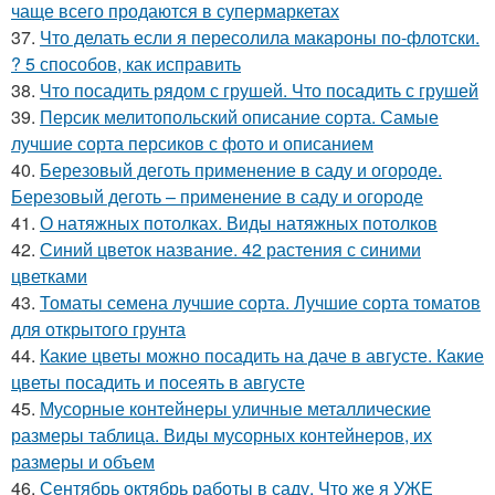
чаще всего продаются в супермаркетах
37.
Что делать если я пересолила макароны по-флотски.
? 5 способов, как исправить
38.
Что посадить рядом с грушей. Что посадить с грушей
39.
Персик мелитопольский описание сорта. Самые
лучшие сорта персиков с фото и описанием
40.
Березовый деготь применение в саду и огороде.
Березовый деготь – применение в саду и огороде
41.
О натяжных потолках. Виды натяжных потолков
42.
Синий цветок название. 42 растения с синими
цветками
43.
Томаты семена лучшие сорта. Лучшие сорта томатов
для открытого грунта
44.
Какие цветы можно посадить на даче в августе. Какие
цветы посадить и посеять в августе
45.
Мусорные контейнеры уличные металлические
размеры таблица. Виды мусорных контейнеров, их
размеры и объем
46.
Сентябрь октябрь работы в саду. Что же я УЖЕ