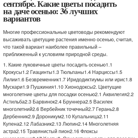
сентябре. Какие цветы посадить
на даче осенью: 36 лучших
вариантов
Многие профессиональные цветоводы рекомендуют
высаживать цветущие растения именно осенью, считая,
что такой вариант наиболее правильный –
приближенный к условиям природной среды.
1. Какие луковичные цветы посадить осенью1.1
Крокусы1.2 Гиацинты1.3 Тюльпаны1.4 Нарциссы1.5
Лилии1.6 Безвременник1.7 Иридодиктиумы или ирис1.8
Мускари1.9 Пушкиния1.10 Хионодоксы2. Цветущие
многолетние цветы для посадки осенью2.1 Аквилегия2.2
Астильба2.3 Барвинок2.4 Бруннера2.5 Василек
многолетний2.6 Вербейник точечный2.7 Герань2.8
Дербенник2.9 Дороникум2.10 Купальница2.11
Купена2.12 Лабазник2.13 Люпин2.14 Многолетняя
астра2.15 Травянистый пион2.16 Флоксы