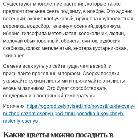
Существуют многолетние растения, которые также
предпочтительнее сеять под зиму, в ноябре. Это адонис
весенний, аконит клобучковый, бруннера крупнолистная,
вероника, водосбор, гелениум осенний, дороникум,
иберис, гипсофила метельчатая, колокольчик, люпин,
молочай обыкновенный, обриета, очиток, рудбекия,
скабиоза, флокс метельчатый, энотера кустарниковая,
эхинацея.
Семена всех культур сейте гуще, чем весной, и
присыпайте просеянным торфом. Сверху посадки
укрывайте сухими листьями и прижимайте эти листья
еловым лапником. Это будет способствовать
поддержанию постоянной температуры.
Источник:
https://ogorod.zelynyjsad.info/novosti/kakie-cvety-
nuzhno-sazhat-osenyu-pod-zimu-posadka-lukovichnyh-
rasteniy-osenyu
Какие цветы можно посадить в