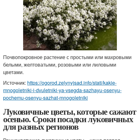
Почвопокровное растение с простыми или махровыми
белыми, желтоватыми, розовыми или лиловыми
цветами.
Источник:
https://ogorod.zelynyjsad.info/stati/kakie-
mnogoletniki-i-dvuletniki-ya-vsegda-sazhayu-osenyu-
pochemu-osenyu-sazhat-mnogoletniki
Луковичные цветы, которые сажают
осенью. Сроки посадки луковичных
для разных регионов