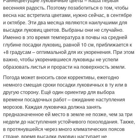
Раннецветущие луковичные цветы – наша первая
весенняя радость. Поэтому позаботиться о том, чтобы
весна нас встретила цветами, нужно сейчас, в сентябре
и октябре. Эти два месяца являются наилучшими для
высадки луковиц цветов. Выбраны они не случайно.
Именно в это время температура в почвы на средней
глубине посадки луковиц, равной 10 см, приближается к
+8 градусам – оптимальной для их укоренения. При этом
важно, чтобы укоренившиеся луковицы не успели
образовать листья и прорасти на поверхность земли.
Погода может вносить свои коррективы, ежегодно
немного смещая сроки посадки луковичных в ту или в
другую сторону. Ещё один ориентир для выбора
времени посадочных работ – ожидание наступления
морозов. Каждая луковичка должна занять
предназначенное ей место в земле не позже, чем за три
недели до наступления устойчивого похолодания. Также,
в протянувшейся через много климатических поясов
стране, время высадки луковиц наступает не