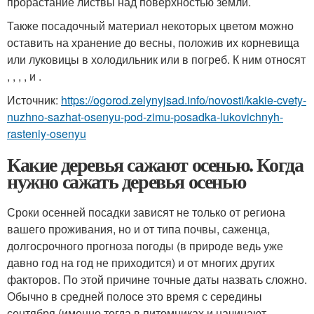
прорастание листвы над поверхностью земли.
Также посадочный материал некоторых цветом можно
оставить на хранение до весны, положив их корневища
или луковицы в холодильник или в погреб. К ним относят
, , , , и .
Источник:
https://ogorod.zelynyjsad.info/novosti/kakie-cvety-
nuzhno-sazhat-osenyu-pod-zimu-posadka-lukovichnyh-
rasteniy-osenyu
Какие деревья сажают осенью. Когда
нужно сажать деревья осенью
Сроки осенней посадки зависят не только от региона
вашего проживания, но и от типа почвы, саженца,
долгосрочного прогноза погоды (в природе ведь уже
давно год на год не приходится) и от многих других
факторов. По этой причине точные даты назвать сложно.
Обычно в средней полосе это время с середины
сентября (именно тогда в питомниках и начинают