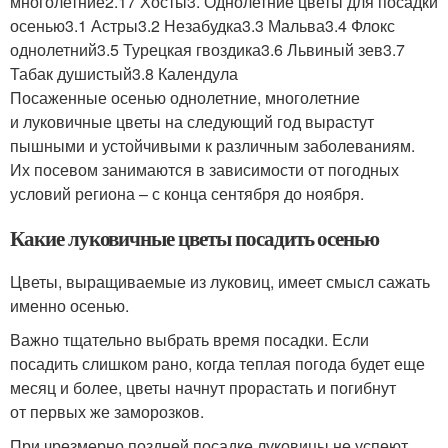
многолетние2.17 Хосты3. Однолетние цветы для посадки
осенью3.1 Астры3.2 Незабудка3.3 Мальва3.4 Флокс
однолетний3.5 Турецкая гвоздика3.6 Львиный зев3.7
Табак душистый3.8 Календула
Посаженные осенью однолетние, многолетние
и луковичные цветы на следующий год вырастут
пышными и устойчивыми к различным заболеваниям.
Их посевом занимаются в зависимости от погодных
условий региона – с конца сентября до ноября.
Какие луковичные цветы посадить осенью
Цветы, выращиваемые из луковиц, имеет смысл сажать
именно осенью.
Важно тщательно выбрать время посадки. Если
посадить слишком рано, когда теплая погода будет еще
месяц и более, цветы начнут прорастать и погибнут
от первых же заморозков.
При чрезмерно поздней посадке луковицы не успеют