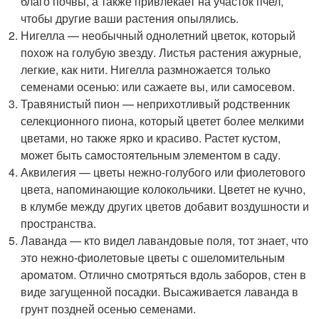
благо почвы, а также привлекает на участок пчел,
чтобы другие ваши растения опылялись.
Нигелла — необычный однолетний цветок, который
похож на голубую звезду. Листья растения ажурные,
легкие, как нити. Нигелла размножается только
семенами осенью: или сажаете вы, или самосевом.
Травянистый пион — неприхотливый родственник
селекционного пиона, который цветет более мелкими
цветами, но также ярко и красиво. Растет кустом,
может быть самостоятельным элементом в саду.
Аквилегия — цветы нежно-голубого или фиолетового
цвета, напоминающие колокольчики. Цветет не кучно,
в клумбе между других цветов добавит воздушности и
пространства.
Лаванда — кто видел лавандовые поля, тот знает, что
это нежно-фиолетовые цветы с ошеломительным
ароматом. Отлично смотряться вдоль заборов, стен в
виде загущенной посадки. Высаживается лаванда в
грунт поздней осенью семенами.