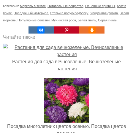
Категории:
Морковь в земле
,
Питательные вещества
,
Основные причины
,
Азот в
почве
,
Посадочный материал
,
Статьи в новую подборку
,
Уродливая форма
,
Вялая
морковь
,
Популярные болезни
,
Мучнистая роса
,
Белая гниль
,
Серая гниль
Читайте также
Растения для сада вечнозеленые. Вечнозеленые
растения
Посадка многолетних цветов осенью. Посадка цветов