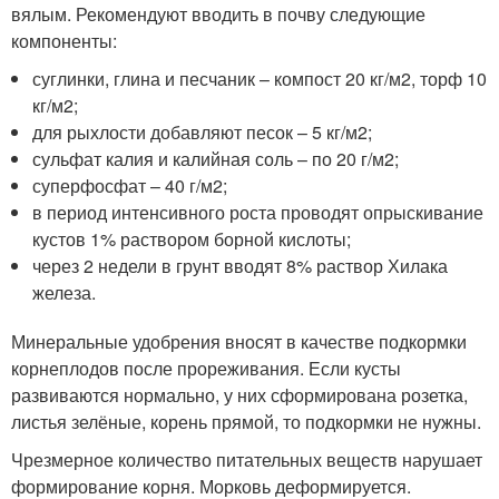
вялым. Рекомендуют вводить в почву следующие
компоненты:
суглинки, глина и песчаник – компост 20 кг/м
2
, торф 10
кг/м
2
;
для рыхлости добавляют песок – 5 кг/м
2
;
сульфат калия и калийная соль – по 20 г/м
2
;
суперфосфат – 40 г/м
2
;
в период интенсивного роста проводят опрыскивание
кустов 1% раствором борной кислоты;
через 2 недели в грунт вводят 8% раствор Хилака
железа.
Минеральные удобрения вносят в качестве подкормки
корнеплодов после прореживания. Если кусты
развиваются нормально, у них сформирована розетка,
листья зелёные, корень прямой, то подкормки не нужны.
Чрезмерное количество питательных веществ нарушает
формирование корня. Морковь деформируется.