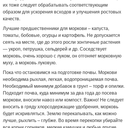
их тоже следует обрабатывать соответствующим
образом для ускорения всходов и улучшения ростовых
качеств.
Лучшие предшественники для моркови – капуста,
томаты, бобовые, огурцы и картофель. Не допускается
сеять на месте, где до этого росли зонтичные растения
— укроп, петрушка, сельдерей и др. Соседствует
морковь, очень хорошо с луком, он отгоняет морковную
муху, а морковь луковую.
Пока что остановимся на подготовке почвы. Моркови
необходима рыхлая, легкая, водопроницаемая почва.
Необходимый минимум добавок в грунт – торф и опилки.
Подходит почва, куда минимум за два года до посева
моркови, вносили навоз или компост. Важно! Не следует
вносить в гряду хлорсодержащие удобрения, морковь
будет искривляться. Землю перекапывать, как можно
лучше, рыхлить – глубже. Во время перекопки убирайте
все корни сорняков, мелкие камушки и любые другие