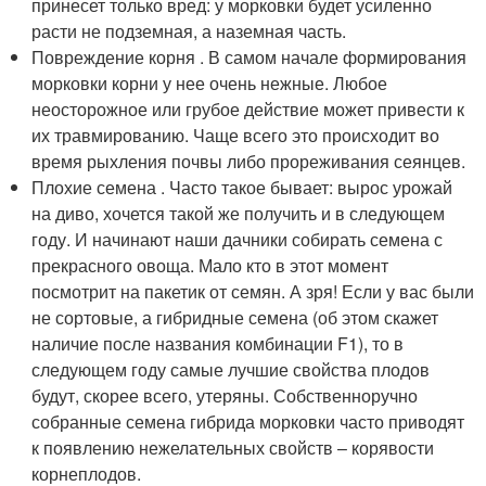
принесет только вред: у морковки будет усиленно
расти не подземная, а наземная часть.
Повреждение корня . В самом начале формирования
морковки корни у нее очень нежные. Любое
неосторожное или грубое действие может привести к
их травмированию. Чаще всего это происходит во
время рыхления почвы либо прореживания сеянцев.
Плохие семена . Часто такое бывает: вырос урожай
на диво, хочется такой же получить и в следующем
году. И начинают наши дачники собирать семена с
прекрасного овоща. Мало кто в этот момент
посмотрит на пакетик от семян. А зря! Если у вас были
не сортовые, а гибридные семена (об этом скажет
наличие после названия комбинации F1), то в
следующем году самые лучшие свойства плодов
будут, скорее всего, утеряны. Собственноручно
собранные семена гибрида морковки часто приводят
к появлению нежелательных свойств – корявости
корнеплодов.