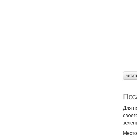
читат
Пос
Для п
своег
зелен
Место