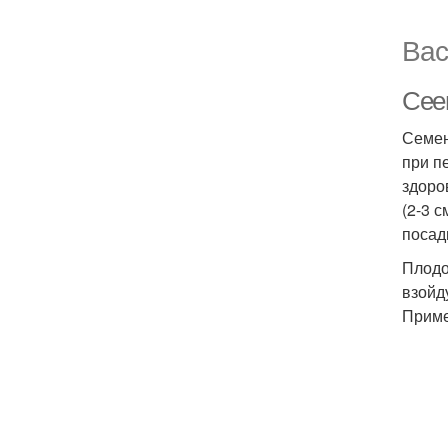
Вас
Сее
Семен
при п
здоро
(2-3 
посад
Плодо
взойд
Приме