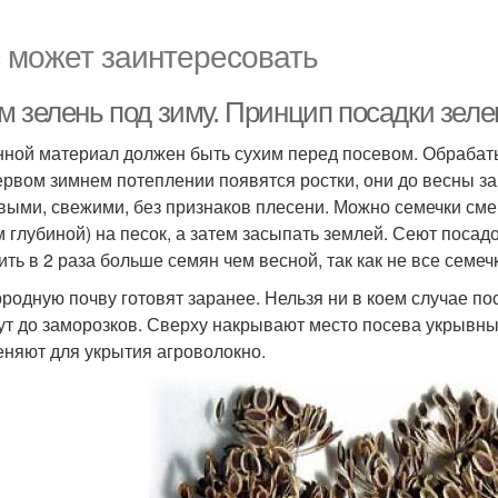
 может заинтересовать
м зелень под зиму. Принцип посадки зеле
ной материал должен быть сухим перед посевом. Обрабатыв
ервом зимнем потеплении появятся ростки, они до весны з
выми, свежими, без признаков плесени. Можно семечки сме
см глубиной) на песок, а затем засыпать землей. Сеют поса
ить в 2 раза больше семян чем весной, так как не все семе
родную почву готовят заранее. Нельзя ни в коем случае пос
ут до заморозков. Сверху накрывают место посева укрывн
няют для укрытия агроволокно.