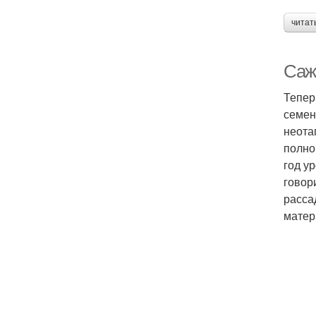
читат
Саже
Тепер
семен
неота
полно
год у
говор
расса
матер