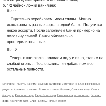
1/2 чайной ложки ванилина;
Шаг 1.
Тщательно перебираем, моем сливы . Можно
использовать разные сорта в одной банке. Получится
некое ассорти. После заполняем банки примерно на
половину сливой. Банки обязательно
простерилизованные.
Шаг 2.
Теперь в кастрюлю наливаем воду и вино, ставим на
слабый огонь . . После закипания добавляем все
остальные пряности.
Категории:
Рецепты на зиму
,
Вкусные заготовки
,
Заготовки из слив
,
Прекрасные
рецепты
,
Аджика со сливами
,
Ткемали из желтой сливы
,
Сливы на зиму
,
Слив в
блендере
,
Сливовое пюре
,
Пюре без сахара
,
Пошаговое приготовление
,
Рецепт с
фото
,
Компот из слив
,
Слив на зиму
,
Пряный компот