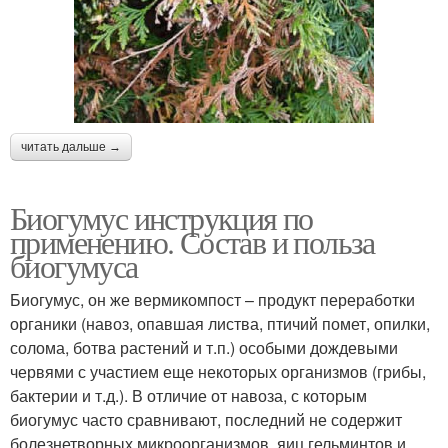
читать дальше →
Биогумус инструкция по
применению. Состав и польза
биогумуса
Биогумус, он же вермикомпост – продукт переработки
органики (навоз, опавшая листва, птичий помет, опилки,
солома, ботва растений и т.п.) особыми дождевыми
червями с участием еще некоторых организмов (грибы,
бактерии и т.д.). В отличие от навоза, с которым
биогумус часто сравнивают, последний не содержит
болезнетворных микроорганизмов, яиц гельминтов и