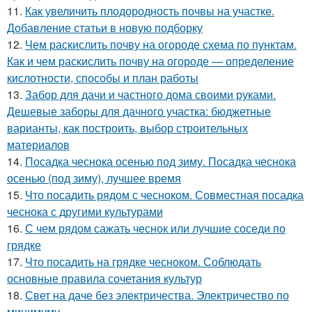
11.
Как увеличить плодородность почвы на участке.
Добавление статьи в новую подборку
12.
Чем раскислить почву на огороде схема по пунктам.
Как и чем раскислить почву на огороде — определение
кислотности, способы и план работы
13.
Забор для дачи и частного дома своими руками.
Дешевые заборы для дачного участка: бюджетные
варианты, как построить, выбор строительных
материалов
14.
Посадка чеснока осенью под зиму. Посадка чеснока
осенью (под зиму), лучшее время
15.
Что посадить рядом с чесноком. Совместная посадка
чеснока с другими культурами
16.
С чем рядом сажать чеснок или лучшие соседи по
грядке
17.
Что посадить на грядке чесноком. Соблюдать
основные правила сочетания культур
18.
Свет на даче без электричества. Электричество по
минимуму