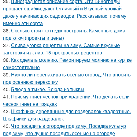
35.
Виноград ютал описание сорта. Эти Винограды
прощает ошибки, дают Отличный и Вкусный урожай
даже у начинающих садоводов. Рассказываю, почему
именно эти сорта
36.
Сколько стоит коттедж построить. Каменные дома
под ключ (проекты и цены)
37.
Слива угорка рецепты на зиму. Самые вкусные
заготовки из слив: 15 прекрасных рецептов
38.
Как сделать молнию. Ремонтируем молнию на куртке
самостоятельно
39.
Нужно ли перепахивать осенью огород. Что вносить
под осеннюю перекопку
40.
Блюда в тыкве. Блюда из тыквы
41.
Почему гниет чеснок при хранении. Что делать если
чеснок гниет на грядках
42.
Шкафчики деревянные для раздевалок квадратные.
Шкафчики для раздевалок
43.
Что посадить в огороде под зиму. Посадка культур
под зиму, что лучше посадить осенью на огороде