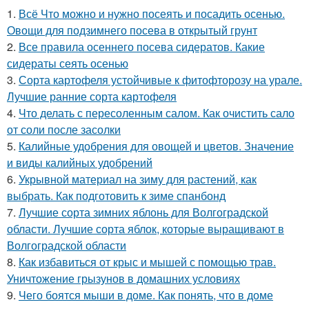
1.
Всё Что можно и нужно посеять и посадить осенью.
Овощи для подзимнего посева в открытый грунт
2.
Все правила осеннего посева сидератов. Какие
сидераты сеять осенью
3.
Сорта картофеля устойчивые к фитофторозу на урале.
Лучшие ранние сорта картофеля
4.
Что делать с пересоленным салом. Как очистить сало
от соли после засолки
5.
Калийные удобрения для овощей и цветов. Значение
и виды калийных удобрений
6.
Укрывной материал на зиму для растений, как
выбрать. Как подготовить к зиме спанбонд
7.
Лучшие сорта зимних яблонь для Волгоградской
области. Лучшие сорта яблок, которые выращивают в
Волгоградской области
8.
Как избавиться от крыс и мышей с помощью трав.
Уничтожение грызунов в домашних условиях
9.
Чего боятся мыши в доме. Как понять, что в доме