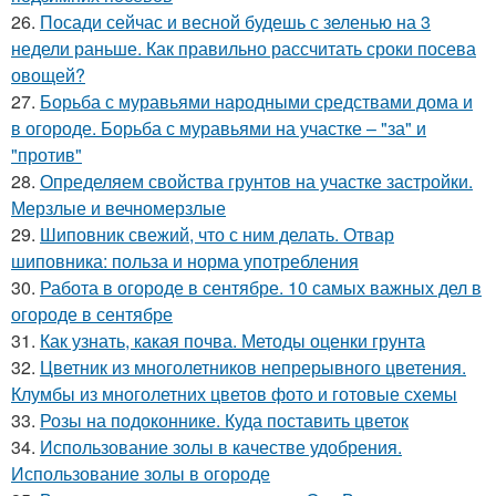
26.
Посади сейчас и весной будешь с зеленью на 3
недели раньше. Как правильно рассчитать сроки посева
овощей?
27.
Борьба с муравьями народными средствами дома и
в огороде. Борьба с муравьями на участке – "за" и
"против"
28.
Определяем свойства грунтов на участке застройки.
Мерзлые и вечномерзлые
29.
Шиповник свежий, что с ним делать. Отвар
шиповника: польза и норма употребления
30.
Работа в огороде в сентябре. 10 самых важных дел в
огороде в сентябре
31.
Как узнать, какая почва. Методы оценки грунта
32.
Цветник из многолетников непрерывного цветения.
Клумбы из многолетних цветов фото и готовые схемы
33.
Розы на подоконнике. Куда поставить цветок
34.
Использование золы в качестве удобрения.
Использование золы в огороде