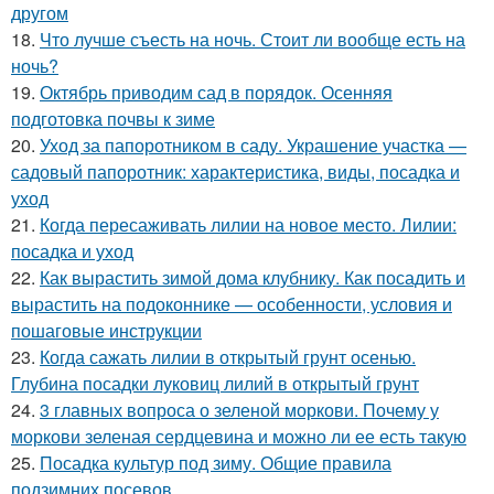
другом
18.
Что лучше съесть на ночь. Стоит ли вообще есть на
ночь?
19.
Октябрь приводим сад в порядок. Осенняя
подготовка почвы к зиме
20.
Уход за папоротником в саду. Украшение участка —
садовый папоротник: характеристика, виды, посадка и
уход
21.
Когда пересаживать лилии на новое место. Лилии:
посадка и уход
22.
Как вырастить зимой дома клубнику. Как посадить и
вырастить на подоконнике — особенности, условия и
пошаговые инструкции
23.
Когда сажать лилии в открытый грунт осенью.
Глубина посадки луковиц лилий в открытый грунт
24.
3 главных вопроса о зеленой моркови. Почему у
моркови зеленая сердцевина и можно ли ее есть такую
25.
Посадка культур под зиму. Общие правила
подзимних посевов