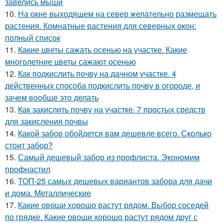
завелись мыши
10.
На окне выходящем на север желательно размещать
растения. Комнатные растения для северных окон:
полный список
11.
Какие цветы сажать осенью на участке. Какие
многолетние цветы сажают осенью
12.
Как подкислить почву на дачном участке. 4
действенных способа подкислить почву в огороде, и
зачем вообще это делать
13.
Как закислить почву на участке. 7 простых средств
для закисления почвы
14.
Какой забор обойдется вам дешевле всего. Сколько
стоит забор?
15.
Самый дешевый забор из профлиста. Экономим
профнастил
16.
ТОП-25 самых дешевых вариантов забора для дачи
и дома. Металлические
17.
Какие овощи хорошо растут рядом. Выбор соседей
по грядке. Какие овощи хорошо растут рядом друг с