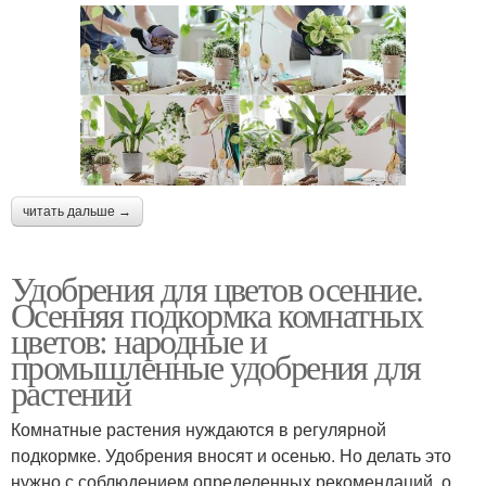
Цвета для подзимнего
Многолетние цветы
посева
Ампельные цветы
Цвета для кухни
читать дальше →
Удобрения для цветов осенние.
Осенняя подкормка комнатных
Искусственные цветы
Цвета на кухне
цветов: народные и
промышленные удобрения для
растений
Подкормки для
Сахар для комнатных
Комнатные растения нуждаются в регулярной
комнатных растений
цветов
подкормке. Удобрения вносят и осенью. Но делать это
нужно с соблюдением определенных рекомендаций, о