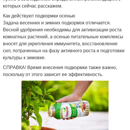
которых сейчас расскажем.
Как действуют подкормки осенью
Цвета для спальни
Требования к цветам
Задача весенних и зимних подкормок отличается.
Весной удобрения необходимы для активизации роста
комнатных растений, а осенью питательные комплексы
вносят для укрепления иммунитета, восстановление
Цвета для темной
Съедобные цвета
сил, потраченных на фазу активного роста и подготовки
комнаты
культуры к зимовке.
СПРАВКА! Время внесения подкормки также важно,
поскольку от этого зависит ее эффективность.
Комнатный цветок