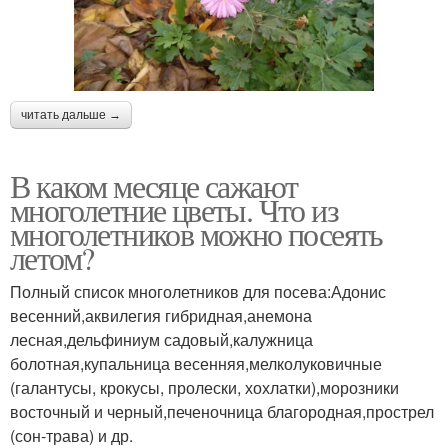
читать дальше →
В каком месяце сажают
многолетние цветы. Что из
многолетников можно посеять
летом?
Полный список многолетников для посева:Адонис
весенний,аквилегия гибридная,анемона
лесная,дельфиниум садовый,калужница
болотная,купальница весенняя,мелколуковичные
(галантусы, крокусы, пролески, хохлатки),морозники
восточный и черный,печеночница благородная,прострел
(сон-трава) и др.