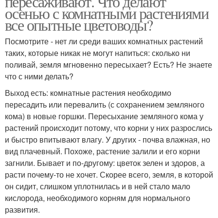
пересаживают. Что делают
осенью с комнатными растениями
все опытные цветоводы?
Посмотрите - нет ли среди ваших комнатных растений
Многолетние цвета
Садовые цвета
таких, которые никак не могут напиться: сколько ни
поливай, земля мгновенно пересыхает? Есть? Не знаете
что с ними делать?
Выход есть: комнатные растения необходимо
Цвета на даче
Цвета в мае
пересадить или перевалить (с сохранением земляного
кома) в новые горшки. Пересыхание земляного кома у
растений происходит потому, что корни у них разрослись
и быстро впитывают влагу. У других - почва влажная, но
Уход за садовыми
Цветы в мае
вид плачевный. Похоже, растение залили и его корни
цветами
загнили. Бывает и по-другому: цветок зелен и здоров, а
расти почему-то не хочет. Скорее всего, земля, в которой
он сидит, слишком уплотнилась и в ней стало мало
Уход за многолетними
кислорода, необходимого корням для нормального
Цвета в апреле
цветами
развития.