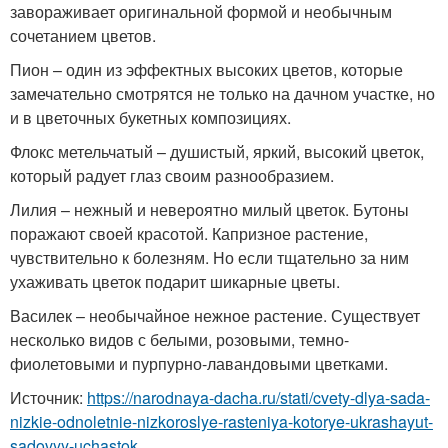
завораживает оригинальной формой и необычным
сочетанием цветов.
Пион – один из эффектных высоких цветов, которые
замечательно смотрятся не только на дачном участке, но
и в цветочных букетных композициях.
Флокс метельчатый – душистый, яркий, высокий цветок,
который радует глаз своим разнообразием.
Лилия – нежный и невероятно милый цветок. Бутоны
поражают своей красотой. Капризное растение,
чувствительно к болезням. Но если тщательно за ним
ухаживать цветок подарит шикарные цветы.
Василек – необычайное нежное растение. Существует
несколько видов с белыми, розовыми, темно-
фиолетовыми и пурпурно-лавандовыми цветками.
Источник:
https://narodnaya-dacha.ru/stati/cvety-dlya-sada-
nizkie-odnoletnie-nizkoroslye-rasteniya-kotorye-ukrashayut-
sadovyy-uchastok