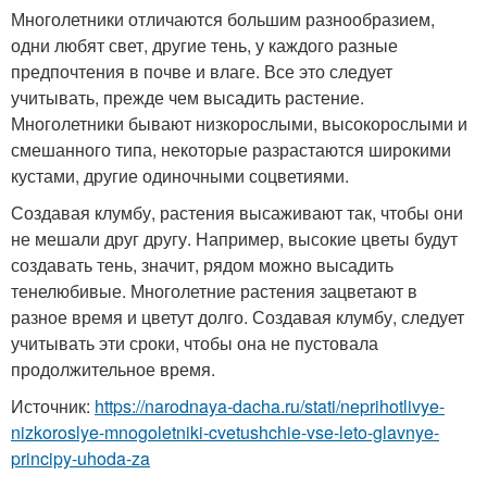
Многолетники отличаются большим разнообразием,
одни любят свет, другие тень, у каждого разные
предпочтения в почве и влаге. Все это следует
учитывать, прежде чем высадить растение.
Многолетники бывают низкорослыми, высокорослыми и
смешанного типа, некоторые разрастаются широкими
кустами, другие одиночными соцветиями.
Создавая клумбу, растения высаживают так, чтобы они
не мешали друг другу. Например, высокие цветы будут
создавать тень, значит, рядом можно высадить
тенелюбивые. Многолетние растения зацветают в
разное время и цветут долго. Создавая клумбу, следует
учитывать эти сроки, чтобы она не пустовала
продолжительное время.
Источник:
https://narodnaya-dacha.ru/stati/neprihotlivye-
nizkoroslye-mnogoletniki-cvetushchie-vse-leto-glavnye-
principy-uhoda-za